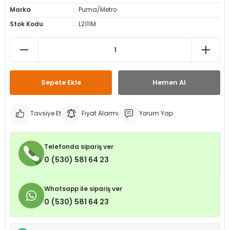
Marka
Puma/Metro
leri
ri
et İç Lastikleri
ment
Stok Kodu
L2111M
Makineleri
astikleri
i
kleri
Sepete Ekle
Hemen Al
rleri
rı
Tavsiye Et
Fiyat Alarmı
Yorum Yap
Telefonda sipariş ver
0 (530) 581 64 23
Whatsapp ile sipariş ver
0 (530) 581 64 23