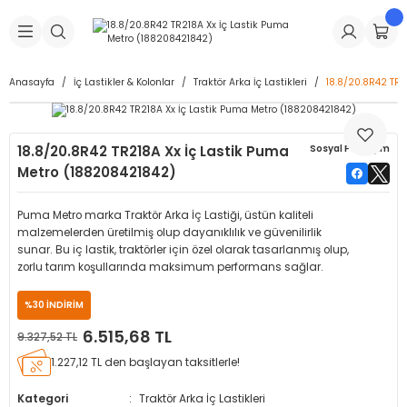
Geri Dön
Geri Dön
Geri Dön
Geri Dön
Geri Dön
Geri Dön
Geri Dön
is Makineleri
Lastikleri
 & Kolonlar
ça
Anasayfa
İç Lastikler & Kolonlar
Traktör Arka İç Lastikleri
18.8/20.8R42 TR2
Takma Makineleri
stikleri
astikleri
r
ı
Takma Makinesi Yedek Parçaları
18.8/20.8R42 TR218A Xx İç Lastik Puma
Sosyal Paylaşım
Makineleri
iği
s İç Lastikleri
Siboplar
Makinesi Yedek Parçaları
Metro (188208421842)
eleri
tikleri
kleri
alar
ar
 Hortumları
Puma Metro marka Traktör Arka İç Lastiği, üstün kaliteli
malzemelerden üretilmiş olup dayanıklılık ve güvenilirlik
ri
astikleri
r
ı & Sibop İlaveleri
a Tüpü
sunar. Bu iç lastik, traktörler için özel olarak tasarlanmış olup,
zorlu tarım koşullarında maksimum performans sağlar.
arı
ft Dolgu Lastikleri
Lastikleri
ları
ları
i & Spreyler
%30 İNDİRİM
6.515,68 TL
9.327,52 TL
eleri
ift Dolgu Lastikleri
ri
 Sibop Kapağı
arı
1.227,12 TL den başlayan taksitlerle!
Makineleri
ri
kleri
Yamalar
r
Kategori
Traktör Arka İç Lastikleri