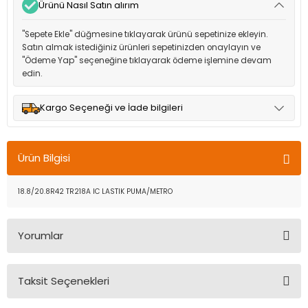
Ürünü Nasıl Satın alırım
"Sepete Ekle" düğmesine tıklayarak ürünü sepetinize ekleyin.
Satın almak istediğiniz ürünleri sepetinizden onaylayın ve
"Ödeme Yap" seçeneğine tıklayarak ödeme işlemine devam
edin.
Kargo Seçeneği ve İade bilgileri
Müşteri memnuniyetini en üst düzeyde tutmak için anlaşmalı
olduğumuz kargo seçenekleri ile ürünleriniz kısa bir süre içinde
Ürün Bilgisi
adresinize teslim edilir.
18.8/20.8R42 TR218A IC LASTIK PUMA/METRO
Yorumlar
Taksit Seçenekleri
Bu ürüne ilk yorumu siz yapın!