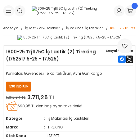
Geri Dön
Geri Dön
Geri Dön
Geri Dön
Geri Dön
Geri Dön
Geri Dön
is Makineleri
Lastikleri
 & Kolonlar
ça
Anasayfa
İç Lastikler & Kolonlar
İş Makinası İç Lastikleri
1800-25 Trj1175C İ
Takma Makineleri
stikleri
astikleri
r
ı
Takma Makinesi Yedek Parçaları
1800-25 Trj1175C İç Lastik (2) Tireking
Sosyal Paylaşım
Makineleri
iği
s İç Lastikleri
Siboplar
Makinesi Yedek Parçaları
(1752517.5-25 - 17.525)
eleri
tikleri
kleri
alar
ar
 Hortumları
Pumalas Güvencesi ile Kaliteli Ürün, Aynı Gün Kargo
ri
astikleri
r
ı & Sibop İlaveleri
a Tüpü
%30 İNDİRİM
3.711,25 TL
5.312,84 TL
arı
ft Dolgu Lastikleri
Lastikleri
ları
ları
i & Spreyler
698,95 TL den başlayan taksitlerle!
eleri
ift Dolgu Lastikleri
ri
 Sibop Kapağı
arı
Kategori
İş Makinası İç Lastikleri
Marka
TIREKING
Makineleri
ri
kleri
Yamalar
r
Stok Kodu
L131RT1