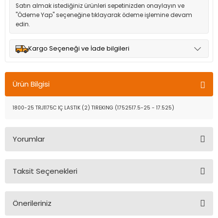
Satın almak istediğiniz ürünleri sepetinizden onaylayın ve
"Ödeme Yap" seçeneğine tıklayarak ödeme işlemine devam
edin.
Kargo Seçeneği ve İade bilgileri
Müşteri memnuniyetini en üst düzeyde tutmak için anlaşmalı
olduğumuz kargo seçenekleri ile ürünleriniz kısa bir süre içinde
Ürün Bilgisi
adresinize teslim edilir.
1800-25 TRJ1175C IÇ LASTIK (2) TIREKING (1752517.5-25 - 17.525)
Yorumlar
Taksit Seçenekleri
Bu ürüne ilk yorumu siz yapın!
Önerileriniz
Yorum Yaz