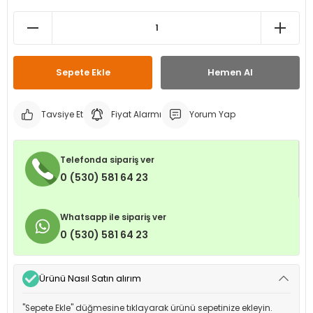
leri
ri
et İç Lastikleri
ment
Makineleri
astikleri
i
Sepete Ekle
Hemen Al
kleri
Tavsiye Et
Fiyat Alarmı
Yorum Yap
rleri
rı
Telefonda sipariş ver
0 (530) 581 64 23
Whatsapp ile sipariş ver
0 (530) 581 64 23
Ürünü Nasıl Satın alırım
"Sepete Ekle" düğmesine tıklayarak ürünü sepetinize ekleyin.