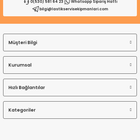
0(530) 581 64 23
Whatsapp Sipariş Hattı
bilgi@lastikservisekipmanlari.com
Gönder
Müşteri Bilgi
Kurumsal
Hızlı Bağlantılar
Kategoriler