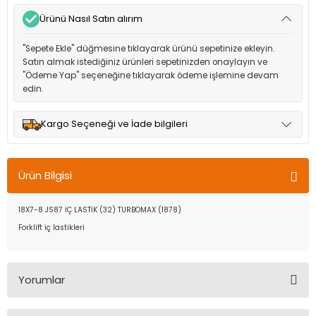
Ürünü Nasıl Satın alırım
"Sepete Ekle" düğmesine tıklayarak ürünü sepetinize ekleyin.
Satın almak istediğiniz ürünleri sepetinizden onaylayın ve
"Ödeme Yap" seçeneğine tıklayarak ödeme işlemine devam
edin.
Kargo Seçeneği ve İade bilgileri
Müşteri memnuniyetini en üst düzeyde tutmak için anlaşmalı
olduğumuz kargo seçenekleri ile ürünleriniz kısa bir süre içinde
Ürün Bilgisi
adresinize teslim edilir.
18X7-8 JS87 İÇ LASTİK (32) TURBOMAX (1878)
Forklift iç lastikleri
Yorumlar