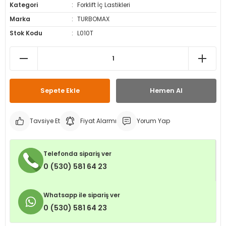
Kategori
Forklift İç Lastikleri
leri
ri
et İç Lastikleri
ment
Marka
TURBOMAX
Stok Kodu
L010T
Makineleri
astikleri
i
kleri
rleri
rı
Sepete Ekle
Hemen Al
Tavsiye Et
Fiyat Alarmı
Yorum Yap
Telefonda sipariş ver
0 (530) 581 64 23
Whatsapp ile sipariş ver
0 (530) 581 64 23