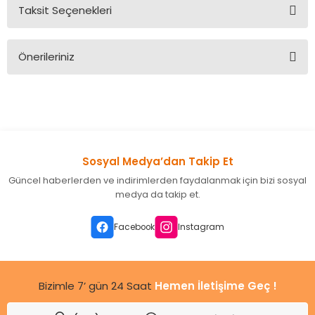
Taksit Seçenekleri
Bu ürüne ilk yorumu siz yapın!
Önerileriniz
Yorum Yaz
Bu ürünün fiyat bilgisi, resim, ürün açıklamalarında ve diğer
konularda yetersiz gördüğünüz noktaları öneri formunu
kullanarak tarafımıza iletebilirsiniz.
Görüş ve önerileriniz için teşekkür ederiz.
Sosyal Medya’dan Takip Et
Ürün resmi kalitesiz, bozuk veya görüntülenemiyor.
Güncel haberlerden ve indirimlerden faydalanmak için bizi sosyal
Ürün açıklamasında eksik bilgiler bulunuyor.
medya da takip et.
Ürün bilgilerinde hatalar bulunuyor.
Ürün fiyatı diğer sitelerden daha pahalı.
Facebook
Instagram
Bu ürüne benzer farklı alternatifler olmalı.
Bizimle 7’ gün 24 Saat
Hemen İletişime Geç !