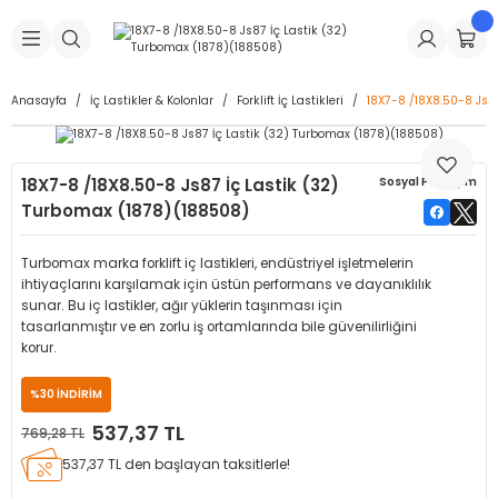
Geri Dön
Geri Dön
Geri Dön
Geri Dön
Geri Dön
Geri Dön
Geri Dön
is Makineleri
Lastikleri
 & Kolonlar
ça
Anasayfa
İç Lastikler & Kolonlar
Forklift İç Lastikleri
18X7-8 /18X8.50-8 Js8
Takma Makineleri
stikleri
astikleri
r
ı
Takma Makinesi Yedek Parçaları
18X7-8 /18X8.50-8 Js87 İç Lastik (32)
Sosyal Paylaşım
Makineleri
iği
s İç Lastikleri
Siboplar
Makinesi Yedek Parçaları
Turbomax (1878)(188508)
eleri
tikleri
kleri
alar
ar
 Hortumları
Turbomax marka forklift iç lastikleri, endüstriyel işletmelerin
ihtiyaçlarını karşılamak için üstün performans ve dayanıklılık
ri
astikleri
r
ı & Sibop İlaveleri
a Tüpü
sunar. Bu iç lastikler, ağır yüklerin taşınması için
tasarlanmıştır ve en zorlu iş ortamlarında bile güvenilirliğini
korur.
arı
ft Dolgu Lastikleri
Lastikleri
ları
ları
i & Spreyler
%30 İNDİRİM
eleri
ift Dolgu Lastikleri
ri
 Sibop Kapağı
arı
537,37 TL
769,28 TL
537,37 TL den başlayan taksitlerle!
Makineleri
ri
kleri
Yamalar
r