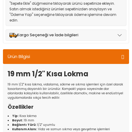
"Sepete Ekle" düğmesine tıklayarak ürünü sepetinize ekleyin.
Satın almak istediğiniz ürünleri sepetinizden onaylayın ve
"Ödeme Yap" seçeneğine tıklayarak ödeme işlemine devam
edin.
Kargo Seçeneği ve İade bilgileri
Müşteri memnuniyetini en üst düzeyde tutmak için anlaşmalı
olduğumuz kargo seçenekleri ile ürünleriniz kısa bir süre içinde
Ürün Bilgisi
adresinize teslim edilir.
19 mm 1/2'' Kısa Lokma
19 mm 1/2'' kısa lokma, vidalama, sökme ve sıkma işlemleri için özel olarak
tasarlanmış dayanıklı bir üründür. Kompakt yapısı sayesinde dar
alanlarda kolaylıkla kullanılabilir, özellikle otomotiv, makine ve endüstriyel
uygulamalarda sıkça tercih edilir.
Özellikler
Tip:
Kısa lokma
Boyut:
19 mm
Bağlantı Türü:
1/2'' uyumlu
Kullanım Alanı:
Vida ve somun sıkma veya gevşetme işlemleri