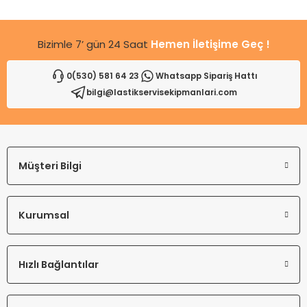
Bu ürüne benzer farklı alternatifler olmalı.
Bizimle 7’ gün 24 Saat
Hemen İletişime Geç !
0(530) 581 64 23
Whatsapp Sipariş Hattı
bilgi@lastikservisekipmanlari.com
Gönder
Müşteri Bilgi
Kurumsal
Hızlı Bağlantılar