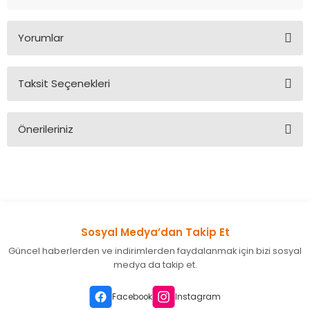
Yorumlar
Taksit Seçenekleri
Bu ürüne ilk yorumu siz yapın!
Önerileriniz
Yorum Yaz
Bu ürünün fiyat bilgisi, resim, ürün açıklamalarında ve diğer
konularda yetersiz gördüğünüz noktaları öneri formunu
kullanarak tarafımıza iletebilirsiniz.
Görüş ve önerileriniz için teşekkür ederiz.
Sosyal Medya’dan Takip Et
Ürün resmi kalitesiz, bozuk veya görüntülenemiyor.
Güncel haberlerden ve indirimlerden faydalanmak için bizi sosyal
Ürün açıklamasında eksik bilgiler bulunuyor.
medya da takip et.
Ürün bilgilerinde hatalar bulunuyor.
Ürün fiyatı diğer sitelerden daha pahalı.
Facebook
Instagram