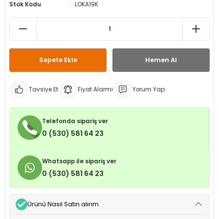
Stok Kodu
LOKA19K
leri
ri
et İç Lastikleri
ment
Makineleri
astikleri
i
kleri
Sepete Ekle
Hemen Al
rleri
rı
Tavsiye Et
Fiyat Alarmı
Yorum Yap
Telefonda sipariş ver
0 (530) 581 64 23
Whatsapp ile sipariş ver
0 (530) 581 64 23
Ürünü Nasıl Satın alırım