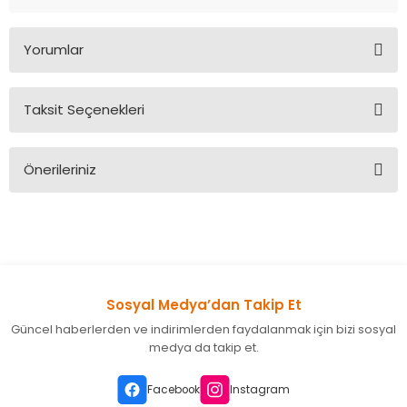
Yorumlar
Taksit Seçenekleri
Bu ürüne ilk yorumu siz yapın!
Önerileriniz
Yorum Yaz
Bu ürünün fiyat bilgisi, resim, ürün açıklamalarında ve diğer
konularda yetersiz gördüğünüz noktaları öneri formunu
kullanarak tarafımıza iletebilirsiniz.
Görüş ve önerileriniz için teşekkür ederiz.
Sosyal Medya’dan Takip Et
Ürün resmi kalitesiz, bozuk veya görüntülenemiyor.
Güncel haberlerden ve indirimlerden faydalanmak için bizi sosyal
Ürün açıklamasında eksik bilgiler bulunuyor.
medya da takip et.
Ürün bilgilerinde hatalar bulunuyor.
Ürün fiyatı diğer sitelerden daha pahalı.
Facebook
Instagram