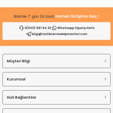
Bu ürüne benzer farklı alternatifler olmalı.
Bizimle 7’ gün 24 Saat
Hemen İletişime Geç !
0(530) 581 64 23
Whatsapp Sipariş Hattı
bilgi@lastikservisekipmanlari.com
Gönder
Müşteri Bilgi
Kurumsal
Hızlı Bağlantılar