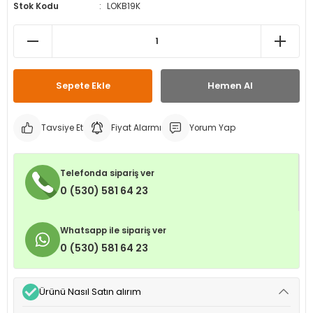
Stok Kodu
LOKB19K
leri
ri
et İç Lastikleri
ment
Makineleri
astikleri
i
kleri
Sepete Ekle
Hemen Al
rleri
rı
Tavsiye Et
Fiyat Alarmı
Yorum Yap
Telefonda sipariş ver
0 (530) 581 64 23
Whatsapp ile sipariş ver
0 (530) 581 64 23
Ürünü Nasıl Satın alırım