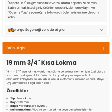
"Sepete Ekle" düğmesine tıklayarak ürünü sepetinize ekleyin.
Satın almak istediğiniz ürünleri sepetinizden onaylayın ve
"Ödeme Yap" seçeneğine tıklayarak ödeme işlemine devam
edin.
Kargo Seçeneği ve İade bilgileri
Müşteri memnuniyetini en üst düzeyde tutmak için anlaşmalı
olduğumuz kargo seçenekleri ile ürünleriniz kısa bir süre içinde
Ürün Bilgisi
adresinize teslim edilir.
19 mm 3/4'' Kısa Lokma
19 mm 3/4'' kısa lokma, vidalama, sökme ve sıkma işlemleri için özel olarak
tasarlanmış dayanıklı bir üründür. Kompakt yapısı sayesinde dar
alanlarda kolaylıkla kullanılabilir, özellikle otomotiv, makine ve endüstriyel
uygulamalarda sıkça tercih edilir.
Özellikler
Tip:
Kısa lokma
Boyut:
19 mm
Bağlantı Türü:
3/4'' uyumlu
Kullanım Alanı:
Vida ve somun sıkma veya gevşetme işlemleri