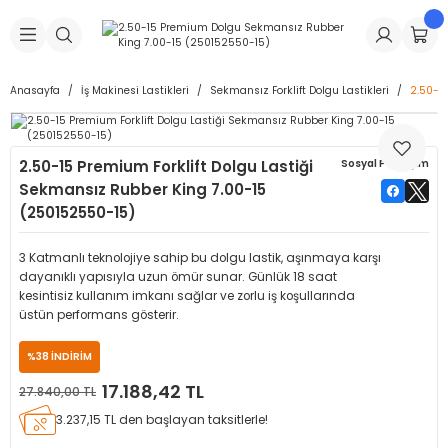
Geri Dön
Geri Dön
Geri Dön
Geri Dön
Geri Dön
Geri Dön
Geri Dön
is Makineleri
Lastikleri
 & Kolonlar
ça
Anasayfa
İş Makinesi Lastikleri
Sekmansız Forklift Dolgu Lastikleri
2.50-1
Takma Makineleri
stikleri
astikleri
r
ı
Takma Makinesi Yedek Parçaları
2.50-15 Premium Forklift Dolgu Lastiği
Sosyal Paylaşım
Makineleri
iği
s İç Lastikleri
Siboplar
Makinesi Yedek Parçaları
Sekmansız Rubber King 7.00-15
(250152550-15)
eleri
tikleri
kleri
alar
ar
 Hortumları
3 Katmanlı teknolojiye sahip bu dolgu lastik, aşınmaya karşı
ri
astikleri
r
ı & Sibop İlaveleri
a Tüpü
dayanıklı yapısıyla uzun ömür sunar. Günlük 18 saat
kesintisiz kullanım imkanı sağlar ve zorlu iş koşullarında
üstün performans gösterir.
arı
ft Dolgu Lastikleri
Lastikleri
ları
ları
i & Spreyler
%38 İNDİRİM
eleri
ift Dolgu Lastikleri
ri
 Sibop Kapağı
arı
17.188,42 TL
27.840,00 TL
3.237,15 TL den başlayan taksitlerle!
Makineleri
ri
kleri
Yamalar
r