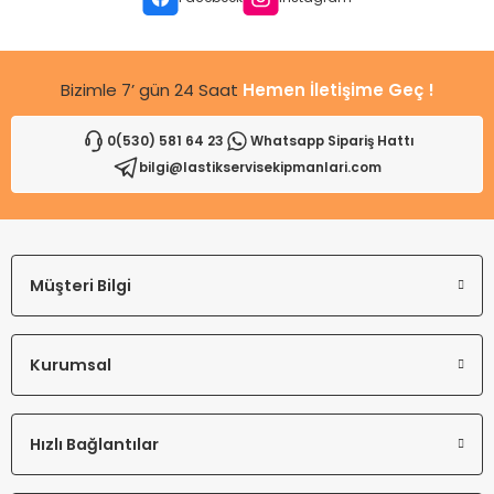
Bu ürüne benzer farklı alternatifler olmalı.
Bizimle 7’ gün 24 Saat
Hemen İletişime Geç !
0(530) 581 64 23
Whatsapp Sipariş Hattı
bilgi@lastikservisekipmanlari.com
Gönder
Müşteri Bilgi
Kurumsal
Hızlı Bağlantılar