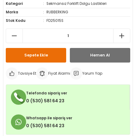
Kategori
Sekmansız Forklift Dolgu Lastikleri
leri
ri
et İç Lastikleri
ment
Marka
RUBBERKING
Stok Kodu
FD25015S
Makineleri
astikleri
i
kleri
rleri
rı
Sepete Ekle
Hemen Al
Tavsiye Et
Fiyat Alarmı
Yorum Yap
Telefonda sipariş ver
0 (530) 581 64 23
Whatsapp ile sipariş ver
0 (530) 581 64 23