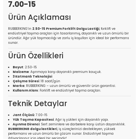
7.00-15
Ürün Açıklaması
RUBBERKING’in
2.50-15 Premium Forklift Dolgu Lastiği
, forklift ve
endüstriyel taşıma araçları için tasarlanmış, dayanıklı ve uzun ömürlü bir
üründür. Ağır yük taşımacılığı ve zorlu iş koşulları için ideal bir performans
sunar.
Ürün Özellikleri
Boyut
: 2.50-15
Malzeme
: Aşınmaya karşı dayanıklı premium kauçuk.
3 Katmanlı Teknolojisi
Çalışma Süresi
: 18 saat/gün
Marka
: RUBBERKING – uzun ömürlü ve güvenilir ürün garantisi.
Kullanım Alanı
: Forklift ve endüstriyel taşıma araçları.
Teknik Detaylar
Jant Ölçüsü
: 7.00-15
Yük Taşıma Kapasitesi
: Ağır iş yükleri için dayanıklı yapı.
Aşınma Direnci
: Sert zeminlere ve darbelere karşı üstün dayanıklılık.
RUBBERKING dolgu lastikleri
, iş süreçlerinizi destekleyen, yüksek
performans ve uzun ömürlü bir çözüm sunar. Endüstriyel taşıma
ihtiyaçlarınız için ideal bir seçimdir!