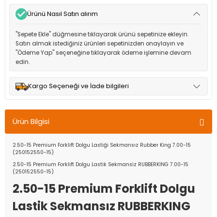
Ürünü Nasıl Satın alırım
"Sepete Ekle" düğmesine tıklayarak ürünü sepetinize ekleyin.
Satın almak istediğiniz ürünleri sepetinizden onaylayın ve
"Ödeme Yap" seçeneğine tıklayarak ödeme işlemine devam
edin.
Kargo Seçeneği ve İade bilgileri
Müşteri memnuniyetini en üst düzeyde tutmak için anlaşmalı
olduğumuz kargo seçenekleri ile ürünleriniz kısa bir süre içinde
Ürün Bilgisi
adresinize teslim edilir.
2.50-15 Premium Forklift Dolgu Lastiği Sekmansız Rubber King 7.00-15
(250152550-15)
2.50-15 Premium Forklift Dolgu Lastik Sekmansiz RUBBERKING 7.00-15
(250152550-15)
2.50-15 Premium Forklift Dolgu
Lastik Sekmansız RUBBERKING