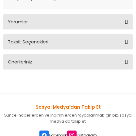
Yorumlar
Taksit Seçenekleri
Bu ürüne ilk yorumu siz yapın!
Önerileriniz
Yorum Yaz
Bu ürünün fiyat bilgisi, resim, ürün açıklamalarında ve diğer
konularda yetersiz gördüğünüz noktaları öneri formunu
kullanarak tarafımıza iletebilirsiniz.
Görüş ve önerileriniz için teşekkür ederiz.
Sosyal Medya’dan Takip Et
Ürün resmi kalitesiz, bozuk veya görüntülenemiyor.
Güncel haberlerden ve indirimlerden faydalanmak için bizi sosyal
Ürün açıklamasında eksik bilgiler bulunuyor.
medya da takip et.
Ürün bilgilerinde hatalar bulunuyor.
Ürün fiyatı diğer sitelerden daha pahalı.
Facebook
Instagram