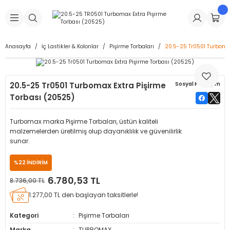
Geri Dön
Geri Dön
Geri Dön
Geri Dön
Geri Dön
Geri Dön
Geri Dön
is Makineleri
Lastikleri
 & Kolonlar
ça
Anasayfa
İç Lastikler & Kolonlar
Pişirme Torbaları
20.5-25 Tr0501 Turbomax
Takma Makineleri
stikleri
astikleri
r
ı
Takma Makinesi Yedek Parçaları
20.5-25 Tr0501 Turbomax Extra Pişirme
Sosyal Paylaşım
Makineleri
iği
s İç Lastikleri
Siboplar
Makinesi Yedek Parçaları
Torbası (20525)
eleri
tikleri
kleri
alar
ar
 Hortumları
Turbomax marka Pişirme Torbaları, üstün kaliteli
malzemelerden üretilmiş olup dayanıklılık ve güvenilirlik
ri
astikleri
r
ı & Sibop İlaveleri
a Tüpü
sunar.
%22 İNDİRİM
arı
ft Dolgu Lastikleri
Lastikleri
ları
ları
i & Spreyler
6.780,53 TL
8.736,00 TL
eleri
ift Dolgu Lastikleri
ri
 Sibop Kapağı
arı
1.277,00 TL den başlayan taksitlerle!
Kategori
Pişirme Torbaları
Makineleri
ri
kleri
Yamalar
r