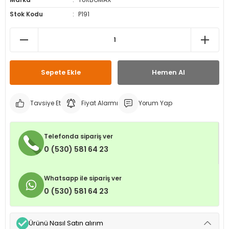
Marka
TURBOMAX
leri
ri
et İç Lastikleri
ment
Stok Kodu
P191
Makineleri
astikleri
i
kleri
Sepete Ekle
Hemen Al
rleri
rı
Tavsiye Et
Fiyat Alarmı
Yorum Yap
Telefonda sipariş ver
0 (530) 581 64 23
Whatsapp ile sipariş ver
0 (530) 581 64 23
Ürünü Nasıl Satın alırım