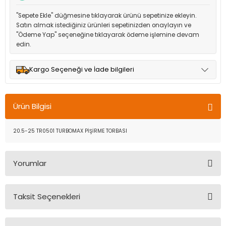
"Sepete Ekle" düğmesine tıklayarak ürünü sepetinize ekleyin.
Satın almak istediğiniz ürünleri sepetinizden onaylayın ve
"Ödeme Yap" seçeneğine tıklayarak ödeme işlemine devam
edin.
Kargo Seçeneği ve İade bilgileri
Müşteri memnuniyetini en üst düzeyde tutmak için anlaşmalı
olduğumuz kargo seçenekleri ile ürünleriniz kısa bir süre içinde
Ürün Bilgisi
adresinize teslim edilir.
20.5-25 TR0501 TURBOMAX PİŞİRME TORBASI
Yorumlar
Taksit Seçenekleri
Bu ürüne ilk yorumu siz yapın!