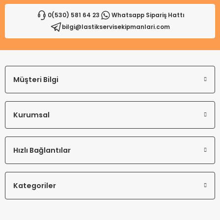
0(530) 581 64 23
Whatsapp Sipariş Hattı
bilgi@lastikservisekipmanlari.com
Gönder
Müşteri Bilgi
Kurumsal
Hızlı Bağlantılar
Kategoriler