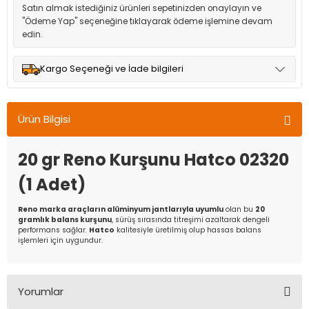
Satın almak istediğiniz ürünleri sepetinizden onaylayın ve
"Ödeme Yap" seçeneğine tıklayarak ödeme işlemine devam
edin.
Kargo Seçeneği ve İade bilgileri
Müşteri memnuniyetini en üst düzeyde tutmak için anlaşmalı
olduğumuz kargo seçenekleri ile ürünleriniz kısa bir süre içinde
Ürün Bilgisi
adresinize teslim edilir.
20 gr Reno Kurşunu Hatco 02320
(1 Adet)
Reno marka araçların alüminyum jantlarıyla uyumlu
olan bu
20
gramlık balans kurşunu
, sürüş sırasında titreşimi azaltarak dengeli
performans sağlar.
Hatco
kalitesiyle üretilmiş olup hassas balans
işlemleri için uygundur.
Yorumlar