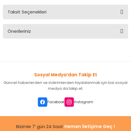
Taksit Seçenekleri
Bu ürüne ilk yorumu siz yapın!
Önerileriniz
Yorum Yaz
Bu ürünün fiyat bilgisi, resim, ürün açıklamalarında ve diğer
konularda yetersiz gördüğünüz noktaları öneri formunu
kullanarak tarafımıza iletebilirsiniz.
Görüş ve önerileriniz için teşekkür ederiz.
Sosyal Medya’dan Takip Et
Ürün resmi kalitesiz, bozuk veya görüntülenemiyor.
Güncel haberlerden ve indirimlerden faydalanmak için bizi sosyal
Ürün açıklamasında eksik bilgiler bulunuyor.
medya da takip et.
Ürün bilgilerinde hatalar bulunuyor.
Ürün fiyatı diğer sitelerden daha pahalı.
Facebook
Instagram
Bu ürüne benzer farklı alternatifler olmalı.
Bizimle 7’ gün 24 Saat
Hemen İletişime Geç !