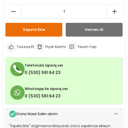
leri
ri
et İç Lastikleri
ment
Makineleri
astikleri
i
Sepete Ekle
Hemen Al
kleri
Tavsiye Et
Fiyat Alarmı
Yorum Yap
rleri
rı
Telefonda sipariş ver
0 (530) 581 64 23
Whatsapp ile sipariş ver
0 (530) 581 64 23
Ürünü Nasıl Satın alırım
"Sepete Ekle" düğmesine tıklayarak ürünü sepetinize ekleyin.