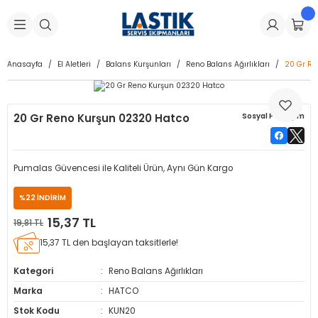
Geri Dön
Geri Dön
Geri Dön
Geri Dön
Geri Dön
Geri Dön
Geri Dön
is Makineleri
Lastikleri
 & Kolonlar
ça
Anasayfa
El Aletleri
Balans Kurşunları
Reno Balans Ağırlıkları
20 Gr Re
Takma Makineleri
stikleri
astikleri
r
ı
Takma Makinesi Yedek Parçaları
20 Gr Reno Kurşun 02320 Hatco
Sosyal Paylaşım
Makineleri
iği
s İç Lastikleri
Siboplar
Makinesi Yedek Parçaları
eleri
tikleri
kleri
alar
ar
 Hortumları
Pumalas Güvencesi ile Kaliteli Ürün, Aynı Gün Kargo
ri
astikleri
r
ı & Sibop İlaveleri
a Tüpü
%22 İNDİRİM
15,37 TL
19,81 TL
arı
ft Dolgu Lastikleri
Lastikleri
ları
ları
i & Spreyler
15,37 TL den başlayan taksitlerle!
eleri
ift Dolgu Lastikleri
ri
 Sibop Kapağı
arı
Kategori
Reno Balans Ağırlıkları
Marka
HATCO
Makineleri
ri
kleri
Yamalar
r
Stok Kodu
KUN20