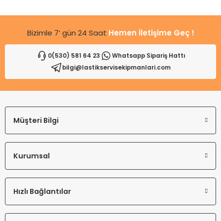
Bu ürüne benzer farklı alternatifler olmalı.
Bizimle 7’ gün 24 Saat
Hemen İletişime Geç !
0(530) 581 64 23
Whatsapp Sipariş Hattı
bilgi@lastikservisekipmanlari.com
Gönder
Müşteri Bilgi
Kurumsal
Hızlı Bağlantılar