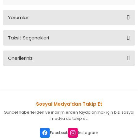
Yorumlar
Taksit Seçenekleri
Bu ürüne ilk yorumu siz yapın!
Önerileriniz
Yorum Yaz
Bu ürünün fiyat bilgisi, resim, ürün açıklamalarında ve diğer
konularda yetersiz gördüğünüz noktaları öneri formunu
kullanarak tarafımıza iletebilirsiniz.
Görüş ve önerileriniz için teşekkür ederiz.
Sosyal Medya’dan Takip Et
Ürün resmi kalitesiz, bozuk veya görüntülenemiyor.
Güncel haberlerden ve indirimlerden faydalanmak için bizi sosyal
Ürün açıklamasında eksik bilgiler bulunuyor.
medya da takip et.
Ürün bilgilerinde hatalar bulunuyor.
Ürün fiyatı diğer sitelerden daha pahalı.
Facebook
Instagram