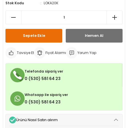
Stok Kodu
LOKA20K
leri
ri
et İç Lastikleri
ment
Makineleri
astikleri
i
kleri
Sepete Ekle
Hemen Al
rleri
rı
Tavsiye Et
Fiyat Alarmı
Yorum Yap
Telefonda sipariş ver
0 (530) 581 64 23
Whatsapp ile sipariş ver
0 (530) 581 64 23
Ürünü Nasıl Satın alırım