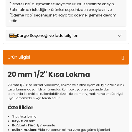
"Sepete Ekle" düğmesine tıklayarak ürünü sepetinize ekleyin.
Satın almak istediğiniz ürünleri sepetinizden onaylayın ve
"Ödeme Yap" seçeneğine tıklayarak ödeme işlemine devam
edin.
Kargo Seçeneği ve İade bilgileri
Müşteri memnuniyetini en üst düzeyde tutmak için anlaşmalı
olduğumuz kargo seçenekleri ile ürünleriniz kısa bir süre içinde
Ürün Bilgisi
adresinize teslim edilir.
20 mm 1/2'' Kısa Lokma
20 mm 1/2'' kısa lokma, vidalama, sökme ve sıkma işlemleri için özel olarak
tasarlanmış dayanıklı bir üründür. Kompakt yapısı sayesinde dar
alanlarda kolaylıkla kullanılabilir, özellikle otomotiv, makine ve endüstriyel
uygulamalarda sıkça tercih edilir.
Özellikler
Tip:
Kısa lokma
Boyut:
20 mm
Bağlantı Türü:
1/2'' uyumlu
Kullanım Alanı:
Vida ve somun sıkma veya gevşetme işlemleri