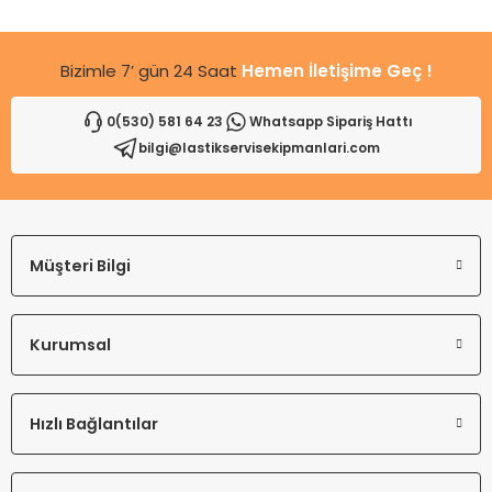
Bu ürüne benzer farklı alternatifler olmalı.
Bizimle 7’ gün 24 Saat
Hemen İletişime Geç !
0(530) 581 64 23
Whatsapp Sipariş Hattı
bilgi@lastikservisekipmanlari.com
Gönder
Müşteri Bilgi
Kurumsal
Hızlı Bağlantılar