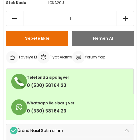
Stok Kodu
LOKA20U
leri
ri
et İç Lastikleri
ment
Makineleri
astikleri
i
kleri
Sepete Ekle
Hemen Al
rleri
rı
Tavsiye Et
Fiyat Alarmı
Yorum Yap
Telefonda sipariş ver
0 (530) 581 64 23
Whatsapp ile sipariş ver
0 (530) 581 64 23
Ürünü Nasıl Satın alırım