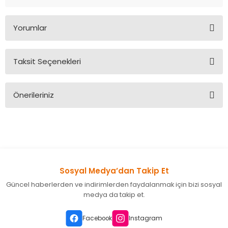
Yorumlar
Taksit Seçenekleri
Bu ürüne ilk yorumu siz yapın!
Önerileriniz
Yorum Yaz
Bu ürünün fiyat bilgisi, resim, ürün açıklamalarında ve diğer
konularda yetersiz gördüğünüz noktaları öneri formunu
kullanarak tarafımıza iletebilirsiniz.
Görüş ve önerileriniz için teşekkür ederiz.
Sosyal Medya’dan Takip Et
Ürün resmi kalitesiz, bozuk veya görüntülenemiyor.
Güncel haberlerden ve indirimlerden faydalanmak için bizi sosyal
Ürün açıklamasında eksik bilgiler bulunuyor.
medya da takip et.
Ürün bilgilerinde hatalar bulunuyor.
Ürün fiyatı diğer sitelerden daha pahalı.
Facebook
Instagram