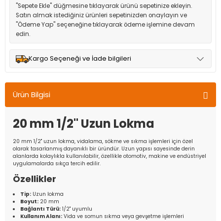
"Sepete Ekle" düğmesine tıklayarak ürünü sepetinize ekleyin.
Satın almak istediğiniz ürünleri sepetinizden onaylayın ve
"Ödeme Yap" seçeneğine tıklayarak ödeme işlemine devam
edin.
Kargo Seçeneği ve İade bilgileri
Müşteri memnuniyetini en üst düzeyde tutmak için anlaşmalı
olduğumuz kargo seçenekleri ile ürünleriniz kısa bir süre içinde
Ürün Bilgisi
adresinize teslim edilir.
20 mm 1/2'' Uzun Lokma
20 mm 1/2'' uzun lokma, vidalama, sökme ve sıkma işlemleri için özel
olarak tasarlanmış dayanıklı bir üründür. Uzun yapısı sayesinde derin
alanlarda kolaylıkla kullanılabilir, özellikle otomotiv, makine ve endüstriyel
uygulamalarda sıkça tercih edilir.
Özellikler
Tip:
Uzun lokma
Boyut:
20 mm
Bağlantı Türü:
1/2'' uyumlu
Kullanım Alanı:
Vida ve somun sıkma veya gevşetme işlemleri