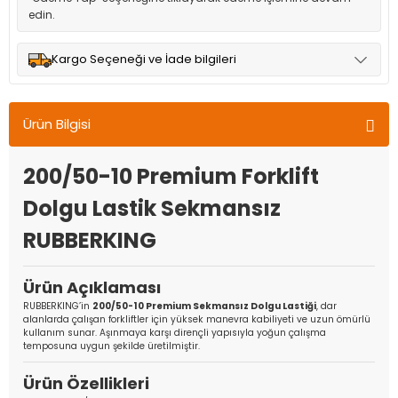
edin.
Kargo Seçeneği ve İade bilgileri
Müşteri memnuniyetini en üst düzeyde tutmak için anlaşmalı
olduğumuz kargo seçenekleri ile ürünleriniz kısa bir süre içinde
Ürün Bilgisi
adresinize teslim edilir.
200/50-10 Premium Forklift
Dolgu Lastik Sekmansız
RUBBERKING
Ürün Açıklaması
RUBBERKING’in
200/50-10 Premium Sekmansız Dolgu Lastiği
, dar
alanlarda çalışan forkliftler için yüksek manevra kabiliyeti ve uzun ömürlü
kullanım sunar. Aşınmaya karşı dirençli yapısıyla yoğun çalışma
temposuna uygun şekilde üretilmiştir.
Ürün Özellikleri