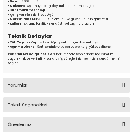
• Boyut:
200/50-10
• Malzeme:
Aşınmaya karşı dayanıklı premium kauçuk
• 3 Katmanlı Teknoloji
• Çalışma Süresi:
18 saat/gün
• Marka:
RUBBERKING – uzun ömürlü ve güvenilir ürün garantisi
• Kullanım Alanı:
Forklift ve endüstriyel taşıma araçları
Teknik Detaylar
• Yük Taşıma Kapasitesi:
Ağır iş yükleri için dayanıklı yapı
• Aşınma Direnci:
Sert zeminlere ve darbelere karşı yüksek direnç
RUBBERKING dolgu lastikleri
, forklift operasyonlarında maksimum
dayanıklılık ve verimlilik sunarak iş süreçlerinizi kesintisiz sürdürmenizi
sağlar.
Yorumlar
Taksit Seçenekleri
Bu ürüne ilk yorumu siz yapın!
Önerileriniz
Yorum Yaz