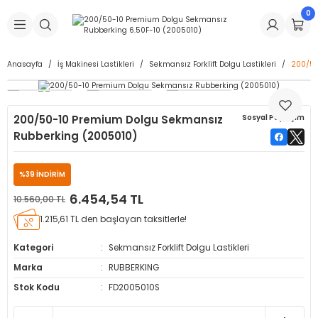
0
Geri Dön
Geri Dön
Geri Dön
Geri Dön
Geri Dön
Geri Dön
Geri Dön
is Makineleri
Lastikleri
 & Kolonlar
ça
Anasayfa
İş Makinesi Lastikleri
Sekmansız Forklift Dolgu Lastikleri
200/50
Takma Makineleri
stikleri
astikleri
r
ı
Takma Makinesi Yedek Parçaları
200/50-10 Premium Dolgu Sekmansız
Sosyal Paylaşım
Makineleri
iği
s İç Lastikleri
Siboplar
Makinesi Yedek Parçaları
Rubberking (2005010)
eleri
tikleri
kleri
alar
ar
 Hortumları
%39 İNDİRİM
ri
astikleri
r
ı & Sibop İlaveleri
a Tüpü
6.454,54 TL
10.560,00 TL
1.215,61 TL den başlayan taksitlerle!
arı
ft Dolgu Lastikleri
Lastikleri
ları
ları
i & Spreyler
Kategori
Sekmansız Forklift Dolgu Lastikleri
eleri
ift Dolgu Lastikleri
ri
 Sibop Kapağı
arı
Marka
RUBBERKING
Stok Kodu
FD2005010S
Makineleri
ri
kleri
Yamalar
r