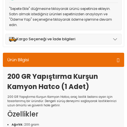
"Sepete Ekle" düğmesine tıklayarak ürünü sepetinize ekleyin.
Satın almak istediğiniz ürünleri sepetinizden onaylayın ve
"Ödeme Yap" seçeneğine tıklayarak ödeme işlemine devam
edin.
Kargo Seçeneği ve İade bilgileri
Müşteri memnuniyetini en üst düzeyde tutmak için anlaşmalı
olduğumuz kargo seçenekleri ile ürünleriniz kısa bir süre içinde
Ürün Bilgisi
adresinize teslim edilir.
200 GR Yapıştırma Kurşun
Kamyon Hatco (1 Adet)
200 GR Yapıştırma Kurşun Kamyon Hatco, araç lastik balans ayarı için
tasarlanmış bir üründür. Dengeli sürüş deneyimi sağlayarak lastiklerinizi
uzun ömürlü ve güvenli hale getirir.
Özellikler
Ağırlık:
200 gram