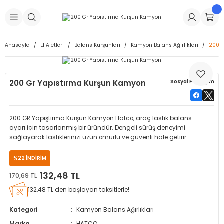
Geri Dön
Geri Dön
Geri Dön
Geri Dön
Geri Dön
Geri Dön
Geri Dön
is Makineleri
Lastikleri
 & Kolonlar
ça
Anasayfa
El Aletleri
Balans Kurşunları
Kamyon Balans Ağırlıkları
200 G
Takma Makineleri
stikleri
astikleri
r
ı
Takma Makinesi Yedek Parçaları
200 Gr Yapıstırma Kurşun Kamyon
Sosyal Paylaşım
Makineleri
iği
s İç Lastikleri
Siboplar
Makinesi Yedek Parçaları
eleri
tikleri
kleri
alar
ar
 Hortumları
200 GR Yapıştırma Kurşun Kamyon Hatco, araç lastik balans
ayarı için tasarlanmış bir üründür. Dengeli sürüş deneyimi
ri
astikleri
r
ı & Sibop İlaveleri
a Tüpü
sağlayarak lastiklerinizi uzun ömürlü ve güvenli hale getirir.
%22 İNDİRİM
arı
ft Dolgu Lastikleri
Lastikleri
ları
ları
i & Spreyler
132,48 TL
170,69 TL
eleri
ift Dolgu Lastikleri
ri
 Sibop Kapağı
arı
132,48 TL den başlayan taksitlerle!
Kategori
Kamyon Balans Ağırlıkları
Makineleri
ri
kleri
Yamalar
r