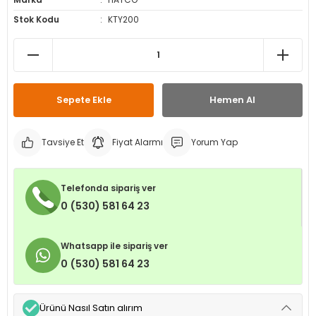
Marka
HATCO
leri
ri
et İç Lastikleri
ment
Stok Kodu
KTY200
Makineleri
astikleri
i
kleri
Sepete Ekle
Hemen Al
rleri
rı
Tavsiye Et
Fiyat Alarmı
Yorum Yap
Telefonda sipariş ver
0 (530) 581 64 23
Whatsapp ile sipariş ver
0 (530) 581 64 23
Ürünü Nasıl Satın alırım