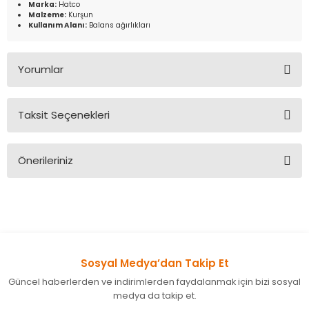
Marka:
Hatco
Malzeme:
Kurşun
Kullanım Alanı:
Balans ağırlıkları
Yorumlar
Taksit Seçenekleri
Bu ürüne ilk yorumu siz yapın!
Önerileriniz
Yorum Yaz
Bu ürünün fiyat bilgisi, resim, ürün açıklamalarında ve diğer
konularda yetersiz gördüğünüz noktaları öneri formunu
kullanarak tarafımıza iletebilirsiniz.
Görüş ve önerileriniz için teşekkür ederiz.
Sosyal Medya’dan Takip Et
Ürün resmi kalitesiz, bozuk veya görüntülenemiyor.
Güncel haberlerden ve indirimlerden faydalanmak için bizi sosyal
Ürün açıklamasında eksik bilgiler bulunuyor.
medya da takip et.
Ürün bilgilerinde hatalar bulunuyor.