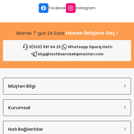
Ürün fiyatı diğer sitelerden daha pahalı.
Facebook
Instagram
Bu ürüne benzer farklı alternatifler olmalı.
Bizimle 7’ gün 24 Saat
Hemen İletişime Geç !
0(530) 581 64 23
Whatsapp Sipariş Hattı
bilgi@lastikservisekipmanlari.com
Gönder
Müşteri Bilgi
Kurumsal
Hızlı Bağlantılar