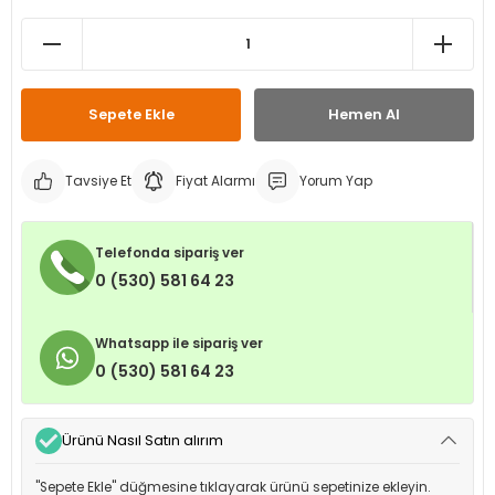
leri
ri
et İç Lastikleri
ment
Makineleri
astikleri
i
Sepete Ekle
Hemen Al
kleri
Tavsiye Et
Fiyat Alarmı
Yorum Yap
rleri
rı
Telefonda sipariş ver
0 (530) 581 64 23
Whatsapp ile sipariş ver
0 (530) 581 64 23
Ürünü Nasıl Satın alırım
"Sepete Ekle" düğmesine tıklayarak ürünü sepetinize ekleyin.