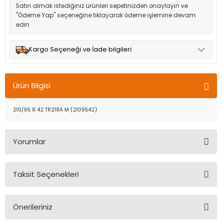
Satın almak istediğiniz ürünleri sepetinizden onaylayın ve
"Ödeme Yap" seçeneğine tıklayarak ödeme işlemine devam
edin.
Kargo Seçeneği ve İade bilgileri
Müşteri memnuniyetini en üst düzeyde tutmak için anlaşmalı
olduğumuz kargo seçenekleri ile ürünleriniz kısa bir süre içinde
Ürün Bilgisi
adresinize teslim edilir.
210/95 R 42 TR218A M (2109542)
Yorumlar
Taksit Seçenekleri
Bu ürüne ilk yorumu siz yapın!
Önerileriniz
Yorum Yaz