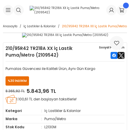
Geri Dön
Geri Dön
Geri Dön
Geri Dön
Geri Dön
Geri Dön
Geri Dön
is Makineleri
Lastikleri
 & Kolonlar
ça
Anasayfa
İç Lastikler & Kolonlar
210/95R42 TR218A XX İç Lastik Puma/Metro 
Takma Makineleri
stikleri
astikleri
r
ı
Takma Makinesi Yedek Parçaları
210/95R42 TR218A XX İç Lastik
Sosyal Paylaşım
Makineleri
iği
s İç Lastikleri
Siboplar
Makinesi Yedek Parçaları
Puma/Metro (2109542)
eleri
tikleri
kleri
alar
ar
 Hortumları
Pumalas Güvencesi ile Kaliteli Ürün, Aynı Gün Kargo
ri
astikleri
r
ı & Sibop İlaveleri
a Tüpü
%30 İNDİRİM
5.843,96 TL
8.365,92 TL
arı
ft Dolgu Lastikleri
Lastikleri
ları
ları
i & Spreyler
1.100,61 TL den başlayan taksitlerle!
eleri
ift Dolgu Lastikleri
ri
 Sibop Kapağı
arı
Kategori
İç Lastikler & Kolonlar
Marka
Puma/Metro
Makineleri
ri
kleri
Yamalar
r
Stok Kodu
L2130M