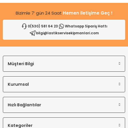
Bizimle 7’ gün 24 Saat
Hemen İletişime Geç !
0(530) 581 64 23
Whatsapp Sipariş Hattı
bilgi@lastikservisekipmanlari.com
Gönder
Müşteri Bilgi
Kurumsal
Hızlı Bağlantılar
Kategoriler