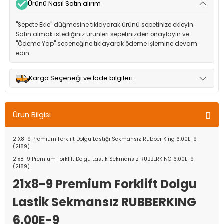
Ürünü Nasıl Satın alırım
"Sepete Ekle" düğmesine tıklayarak ürünü sepetinize ekleyin.
Satın almak istediğiniz ürünleri sepetinizden onaylayın ve
"Ödeme Yap" seçeneğine tıklayarak ödeme işlemine devam
edin.
Kargo Seçeneği ve İade bilgileri
Müşteri memnuniyetini en üst düzeyde tutmak için anlaşmalı
olduğumuz kargo seçenekleri ile ürünleriniz kısa bir süre içinde
Ürün Bilgisi
adresinize teslim edilir.
21X8-9 Premium Forklift Dolgu Lastiği Sekmansız Rubber King 6.00E-9
(2189)
21x8-9 Premium Forklift Dolgu Lastik Sekmansiz RUBBERKING 6.00E-9
(2189)
21x8-9 Premium Forklift Dolgu
Lastik Sekmansız RUBBERKING
6.00E-9