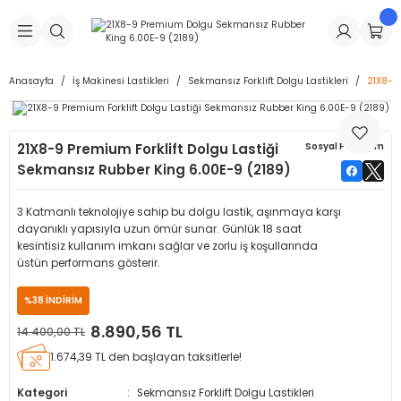
Geri Dön
Geri Dön
Geri Dön
Geri Dön
Geri Dön
Geri Dön
Geri Dön
is Makineleri
Lastikleri
 & Kolonlar
ça
Anasayfa
İş Makinesi Lastikleri
Sekmansız Forklift Dolgu Lastikleri
21X8-9
Takma Makineleri
stikleri
astikleri
r
ı
Takma Makinesi Yedek Parçaları
21X8-9 Premium Forklift Dolgu Lastiği
Sosyal Paylaşım
Makineleri
iği
s İç Lastikleri
Siboplar
Makinesi Yedek Parçaları
Sekmansız Rubber King 6.00E-9 (2189)
eleri
tikleri
kleri
alar
ar
 Hortumları
3 Katmanlı teknolojiye sahip bu dolgu lastik, aşınmaya karşı
dayanıklı yapısıyla uzun ömür sunar. Günlük 18 saat
ri
astikleri
r
ı & Sibop İlaveleri
a Tüpü
kesintisiz kullanım imkanı sağlar ve zorlu iş koşullarında
üstün performans gösterir.
arı
ft Dolgu Lastikleri
Lastikleri
ları
ları
i & Spreyler
%38 İNDİRİM
8.890,56 TL
14.400,00 TL
eleri
ift Dolgu Lastikleri
ri
 Sibop Kapağı
arı
1.674,39 TL den başlayan taksitlerle!
Makineleri
ri
kleri
Yamalar
r
Kategori
Sekmansız Forklift Dolgu Lastikleri