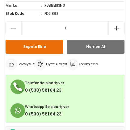
Marka
RUBBERKING
leri
ri
et İç Lastikleri
ment
Stok Kodu
FD2189S
Makineleri
astikleri
i
kleri
Sepete Ekle
Hemen Al
rleri
rı
Tavsiye Et
Fiyat Alarmı
Yorum Yap
Telefonda sipariş ver
0 (530) 581 64 23
Whatsapp ile sipariş ver
0 (530) 581 64 23