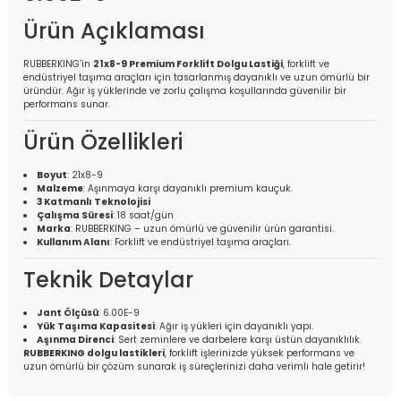
Ürün Açıklaması
RUBBERKING’in
21x8-9 Premium Forklift Dolgu Lastiği
, forklift ve
endüstriyel taşıma araçları için tasarlanmış dayanıklı ve uzun ömürlü bir
üründür. Ağır iş yüklerinde ve zorlu çalışma koşullarında güvenilir bir
performans sunar.
Ürün Özellikleri
Boyut
: 21x8-9
Malzeme
: Aşınmaya karşı dayanıklı premium kauçuk.
3 Katmanlı Teknolojisi
Çalışma Süresi
: 18 saat/gün
Marka
: RUBBERKING – uzun ömürlü ve güvenilir ürün garantisi.
Kullanım Alanı
: Forklift ve endüstriyel taşıma araçları.
Teknik Detaylar
Jant Ölçüsü
: 6.00E-9
Yük Taşıma Kapasitesi
: Ağır iş yükleri için dayanıklı yapı.
Aşınma Direnci
: Sert zeminlere ve darbelere karşı üstün dayanıklılık.
RUBBERKING dolgu lastikleri
, forklift işlerinizde yüksek performans ve
uzun ömürlü bir çözüm sunarak iş süreçlerinizi daha verimli hale getirir!