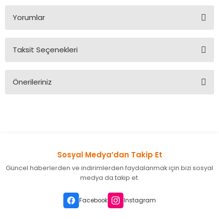
Yorumlar
Taksit Seçenekleri
Bu ürüne ilk yorumu siz yapın!
Önerileriniz
Yorum Yaz
Bu ürünün fiyat bilgisi, resim, ürün açıklamalarında ve diğer
konularda yetersiz gördüğünüz noktaları öneri formunu
kullanarak tarafımıza iletebilirsiniz.
Görüş ve önerileriniz için teşekkür ederiz.
Sosyal Medya’dan Takip Et
Ürün resmi kalitesiz, bozuk veya görüntülenemiyor.
Güncel haberlerden ve indirimlerden faydalanmak için bizi sosyal
Ürün açıklamasında eksik bilgiler bulunuyor.
medya da takip et.
Ürün bilgilerinde hatalar bulunuyor.
Ürün fiyatı diğer sitelerden daha pahalı.
Facebook
Instagram
Bu ürüne benzer farklı alternatifler olmalı.