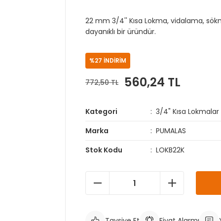
22 mm 3/4'' Kısa Lokma, vidalama, sökm
dayanıklı bir üründür.
%27 İNDİRİM
560,24 TL
772,50 TL
Kategori
3/4" Kısa Lokmalar
Marka
PUMALAS
Stok Kodu
LOKB22K
Tavsiye Et
Fiyat Alarmı