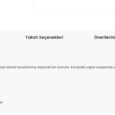
Müşteri memnuniyetini en üst düze
seçenekleri ile ürünleriniz kısa bir sü
Taksit Seçenekleri
Önerilerin
zel olarak tasarlanmış dayanıklı bir üründür. Kompakt yapısı sayesinde dar 
ri