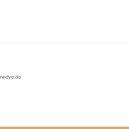
ıza iletebilirsiniz.
 medya da