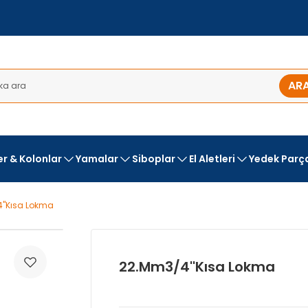
AR
ler & Kolonlar
Yamalar
Siboplar
El Aletleri
Yedek Parç
''Kısa Lokma
22.Mm3/4''Kısa Lokma