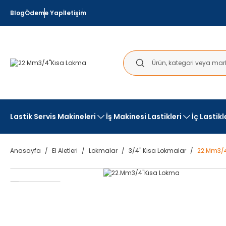
Blog
Ödeme Yap
İletişim
Lastik Servis Makineleri
İş Makinesi Lastikleri
İç Lastik
Anasayfa
El Aletleri
Lokmalar
3/4" Kısa Lokmalar
22.Mm3/4