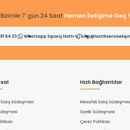
Bizimle 7’ gün 24 Saat
Hemen İletişime Geç !
81 64 23
Whatsapp Sipariş Hattı
bilgi@lastikserviseki
sal
Hızlı Bağlantılar
 Satış Sözleşmesi
Mesafeli Satış Sözleşmes
özleşmesi
Üyelik Sözleşmesi
itikası
Çerez Politikası