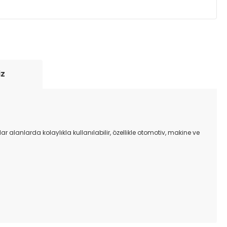
yde tutmak için anlaşmalı olduğumuz kargo
re içinde adresinize teslim edilir.
iz
alanlarda kolaylıkla kullanılabilir, özellikle otomotiv, makine ve