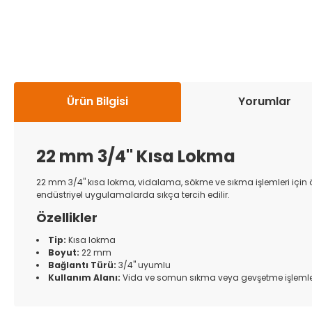
Ürün Bilgisi
Yorumlar
22 mm 3/4'' Kısa Lokma
22 mm 3/4'' kısa lokma, vidalama, sökme ve sıkma işlemleri için ö
endüstriyel uygulamalarda sıkça tercih edilir.
Özellikler
Tip:
Kısa lokma
Boyut:
22 mm
Bağlantı Türü:
3/4'' uyumlu
Kullanım Alanı:
Vida ve somun sıkma veya gevşetme işlemle