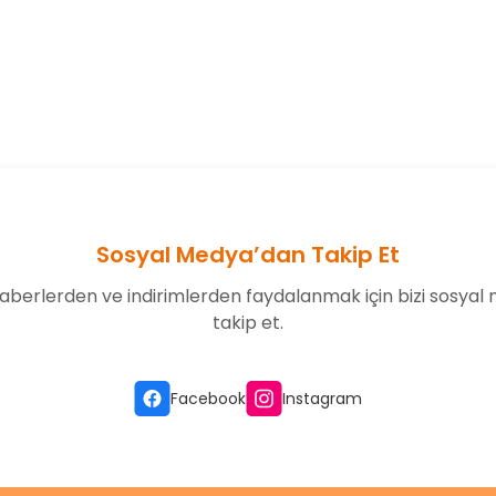
onularda yetersiz gördüğünüz noktaları öneri formunu kullanarak tarafım
Bu ürüne ilk yorumu siz yapın!
Yorum Yaz
Sosyal Medya’dan Takip Et
aberlerden ve indirimlerden faydalanmak için bizi sosyal
takip et.
Gönder
Facebook
Instagram