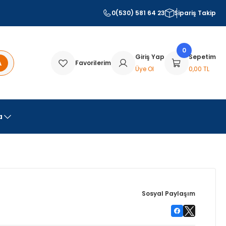
0(530) 581 64 23
Sipariş Takip
0
Giriş Yap
Sepetim
A
Favorilerim
Üye Ol
0,00 TL
a
Sosyal Paylaşım