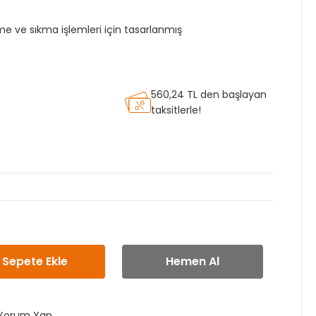
e ve sıkma işlemleri için tasarlanmış
560,24 TL den başlayan
taksitlerle!
Sepete Ekle
Hemen Al
Yorum Yap