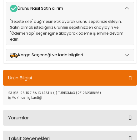
Ürünü Nasıl Satın alırım
"Sepete Ekle" düğmesine tıklayarak ürünü sepetinize ekleyin.
Satın almak istediğiniz ürünleri sepetinizden onaylayın ve
"Ödeme Yap" seçeneğine tıklayarak ödeme işlemine devam
edin.
Kargo Seçeneği ve İade bilgileri
Müşteri memnuniyetini en üst düzeyde tutmak için anlaşmalı
olduğumuz kargo seçenekleri ile ürünleriniz kısa bir süre içinde
Ürün Bilgisi
adresinize teslim edilir.
23.1/18-26 TR218A IÇ LASTIK (1) TURBOMAX (231262311826)
İş Makinası İç Lastiği
Yorumlar
Taksit Seçenekleri