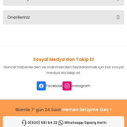
Bu ürüne ilk yorumu siz yapın!
Önerileriniz
Yorum Yaz
Bu ürünün fiyat bilgisi, resim, ürün açıklamalarında ve diğer
konularda yetersiz gördüğünüz noktaları öneri formunu
kullanarak tarafımıza iletebilirsiniz.
Görüş ve önerileriniz için teşekkür ederiz.
Sosyal Medya’dan Takip Et
Ürün resmi kalitesiz, bozuk veya görüntülenemiyor.
Güncel haberlerden ve indirimlerden faydalanmak için bizi sosyal
Ürün açıklamasında eksik bilgiler bulunuyor.
medya da takip et.
Ürün bilgilerinde hatalar bulunuyor.
Ürün fiyatı diğer sitelerden daha pahalı.
Facebook
Instagram
Bu ürüne benzer farklı alternatifler olmalı.
Bizimle 7’ gün 24 Saat
Hemen İletişime Geç !
0(530) 581 64 23
Whatsapp Sipariş Hattı