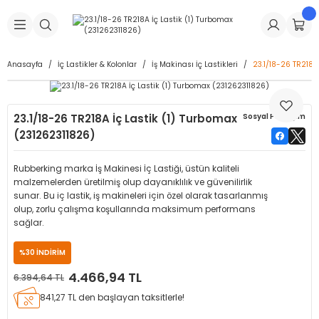
Geri Dön
Geri Dön
Geri Dön
Geri Dön
Geri Dön
Geri Dön
Geri Dön
is Makineleri
Lastikleri
 & Kolonlar
ça
Anasayfa
İç Lastikler & Kolonlar
İş Makinası İç Lastikleri
23.1/18-26 TR218A
Takma Makineleri
stikleri
astikleri
r
ı
Takma Makinesi Yedek Parçaları
23.1/18-26 TR218A İç Lastik (1) Turbomax
Sosyal Paylaşım
Makineleri
iği
s İç Lastikleri
Siboplar
Makinesi Yedek Parçaları
(231262311826)
eleri
tikleri
kleri
alar
ar
 Hortumları
Rubberking marka İş Makinesi İç Lastiği, üstün kaliteli
malzemelerden üretilmiş olup dayanıklılık ve güvenilirlik
ri
astikleri
r
ı & Sibop İlaveleri
a Tüpü
sunar. Bu iç lastik, iş makineleri için özel olarak tasarlanmış
olup, zorlu çalışma koşullarında maksimum performans
sağlar.
arı
ft Dolgu Lastikleri
Lastikleri
ları
ları
i & Spreyler
%30 İNDİRİM
eleri
ift Dolgu Lastikleri
ri
 Sibop Kapağı
arı
4.466,94 TL
6.394,64 TL
841,27 TL den başlayan taksitlerle!
Makineleri
ri
kleri
Yamalar
r