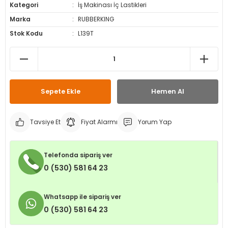
Kategori
İş Makinası İç Lastikleri
leri
ri
et İç Lastikleri
ment
Marka
RUBBERKING
Stok Kodu
L139T
Makineleri
astikleri
i
kleri
rleri
rı
Sepete Ekle
Hemen Al
Tavsiye Et
Fiyat Alarmı
Yorum Yap
Telefonda sipariş ver
0 (530) 581 64 23
Whatsapp ile sipariş ver
0 (530) 581 64 23