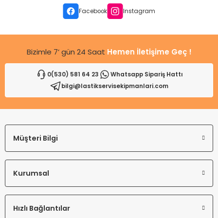
Ürün fiyatı diğer sitelerden daha pahalı.
Facebook
Instagram
Bu ürüne benzer farklı alternatifler olmalı.
Bizimle 7’ gün 24 Saat
Hemen İletişime Geç !
0(530) 581 64 23
Whatsapp Sipariş Hattı
bilgi@lastikservisekipmanlari.com
Gönder
Müşteri Bilgi
Kurumsal
Hızlı Bağlantılar