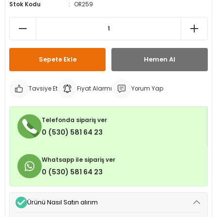
Stok Kodu
OR259
leri
ri
et İç Lastikleri
ment
Makineleri
astikleri
i
kleri
Sepete Ekle
Hemen Al
rleri
rı
Tavsiye Et
Fiyat Alarmı
Yorum Yap
Telefonda sipariş ver
0 (530) 581 64 23
Whatsapp ile sipariş ver
0 (530) 581 64 23
Ürünü Nasıl Satın alırım