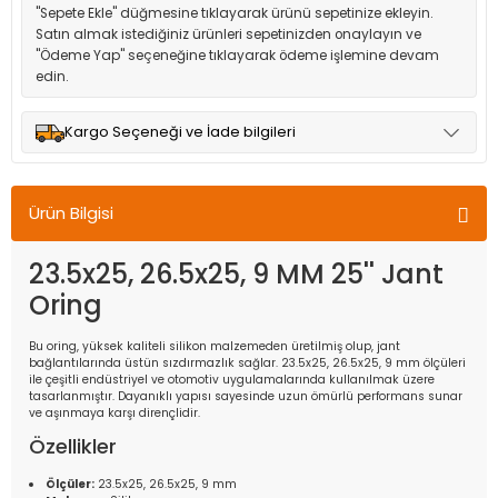
"Sepete Ekle" düğmesine tıklayarak ürünü sepetinize ekleyin.
Satın almak istediğiniz ürünleri sepetinizden onaylayın ve
"Ödeme Yap" seçeneğine tıklayarak ödeme işlemine devam
edin.
Kargo Seçeneği ve İade bilgileri
Müşteri memnuniyetini en üst düzeyde tutmak için anlaşmalı
olduğumuz kargo seçenekleri ile ürünleriniz kısa bir süre içinde
Ürün Bilgisi
adresinize teslim edilir.
23.5x25, 26.5x25, 9 MM 25'' Jant
Oring
Bu oring, yüksek kaliteli silikon malzemeden üretilmiş olup, jant
bağlantılarında üstün sızdırmazlık sağlar. 23.5x25, 26.5x25, 9 mm ölçüleri
ile çeşitli endüstriyel ve otomotiv uygulamalarında kullanılmak üzere
tasarlanmıştır. Dayanıklı yapısı sayesinde uzun ömürlü performans sunar
ve aşınmaya karşı dirençlidir.
Özellikler
Ölçüler:
23.5x25, 26.5x25, 9 mm