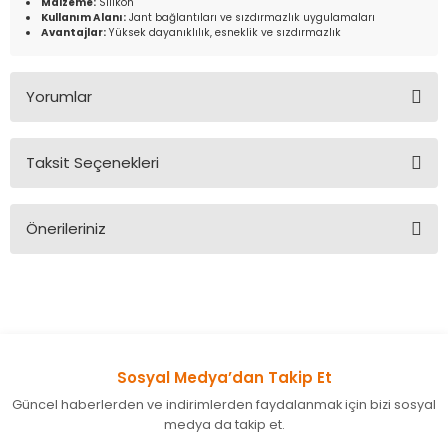
Malzeme:
Silikon
Kullanım Alanı:
Jant bağlantıları ve sızdırmazlık uygulamaları
Avantajlar:
Yüksek dayanıklılık, esneklik ve sızdırmazlık
Yorumlar
Taksit Seçenekleri
Bu ürüne ilk yorumu siz yapın!
Önerileriniz
Yorum Yaz
Bu ürünün fiyat bilgisi, resim, ürün açıklamalarında ve diğer
konularda yetersiz gördüğünüz noktaları öneri formunu
kullanarak tarafımıza iletebilirsiniz.
Görüş ve önerileriniz için teşekkür ederiz.
Sosyal Medya’dan Takip Et
Ürün resmi kalitesiz, bozuk veya görüntülenemiyor.
Güncel haberlerden ve indirimlerden faydalanmak için bizi sosyal
Ürün açıklamasında eksik bilgiler bulunuyor.
medya da takip et.
Ürün bilgilerinde hatalar bulunuyor.