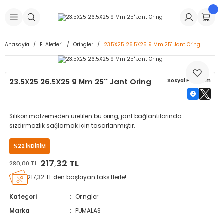
Geri Dön
Geri Dön
Geri Dön
Geri Dön
Geri Dön
Geri Dön
Geri Dön
is Makineleri
Lastikleri
 & Kolonlar
ça
Anasayfa
El Aletleri
Oringler
23.5X25 26.5X25 9 Mm 25'' Jant Oring
Takma Makineleri
stikleri
astikleri
r
ı
Takma Makinesi Yedek Parçaları
23.5X25 26.5X25 9 Mm 25'' Jant Oring
Sosyal Paylaşım
Makineleri
iği
s İç Lastikleri
Siboplar
Makinesi Yedek Parçaları
eleri
tikleri
kleri
alar
ar
 Hortumları
Silikon malzemeden üretilen bu oring, jant bağlantılarında
sızdırmazlık sağlamak için tasarlanmıştır.
ri
astikleri
r
ı & Sibop İlaveleri
a Tüpü
%22 İNDİRİM
arı
ft Dolgu Lastikleri
Lastikleri
ları
ları
i & Spreyler
217,32 TL
280,00 TL
217,32 TL den başlayan taksitlerle!
eleri
ift Dolgu Lastikleri
ri
 Sibop Kapağı
arı
Kategori
Oringler
Makineleri
ri
kleri
Yamalar
r
Marka
PUMALAS