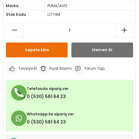
Marka
PUMA/AVIS
leri
ri
et İç Lastikleri
ment
Stok Kodu
L1774M
Makineleri
astikleri
i
kleri
Sepete Ekle
Hemen Al
rleri
rı
Tavsiye Et
Fiyat Alarmı
Yorum Yap
Telefonda sipariş ver
0 (530) 581 64 23
Whatsapp ile sipariş ver
0 (530) 581 64 23