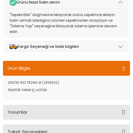
Ürünü Nasıl Satın alırım
"Sepete Ekle" düğmesine tıklayarak ürünü sepetinize ekleyin.
Satın almak istediğiniz ürünleri sepetinizden onaylayın ve
"Ödeme Yap" seçeneğine tıklayarak ödeme işlemine devam
edin.
Kargo Seçeneği ve İade bilgileri
Müşteri memnuniyetini en üst düzeyde tutmak için anlaşmalı
olduğumuz kargo seçenekleri ile ürünleriniz kısa bir süre içinde
Ürün Bilgisi
adresinize teslim edilir.
235/95 R32 TR218A M (2359532)
TRAKTÖR TARIM İÇ LASTİĞİ
Yorumlar
Taksit Seçenekleri