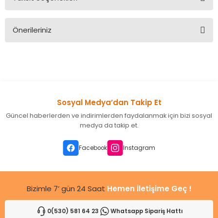
Bu ürüne ilk yorumu siz yapın!
Önerileriniz
Yorum Yaz
Bu ürünün fiyat bilgisi, resim, ürün açıklamalarında ve diğer
konularda yetersiz gördüğünüz noktaları öneri formunu
kullanarak tarafımıza iletebilirsiniz.
Görüş ve önerileriniz için teşekkür ederiz.
Sosyal Medya’dan Takip Et
Ürün resmi kalitesiz, bozuk veya görüntülenemiyor.
Güncel haberlerden ve indirimlerden faydalanmak için bizi sosyal
Ürün açıklamasında eksik bilgiler bulunuyor.
medya da takip et.
Ürün bilgilerinde hatalar bulunuyor.
Ürün fiyatı diğer sitelerden daha pahalı.
Facebook
Instagram
Bu ürüne benzer farklı alternatifler olmalı.
Bizimle 7’ gün 24 Saat
Hemen İletişime Geç !
0(530) 581 64 23
Whatsapp Sipariş Hattı