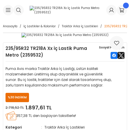
Geri Dön
Geri Dön
Geri Dön
Geri Dön
Geri Dön
Geri Dön
Geri Dön
is Makineleri
Lastikleri
 & Kolonlar
ça
Anasayfa
İç Lastikler & Kolonlar
Traktör Arka İç Lastikleri
235/95R32 TR218
Takma Makineleri
stikleri
astikleri
r
ı
Takma Makinesi Yedek Parçaları
235/95R32 TR218A Xx İç Lastik Puma
Sosyal Paylaşım
Makineleri
iği
s İç Lastikleri
Siboplar
Makinesi Yedek Parçaları
Metro (2359532)
eleri
tikleri
kleri
alar
ar
 Hortumları
Puma Avis marka Traktör Arka İç Lastiği, üstün kaliteli
malzemelerden üretilmiş olup dayanıklılık ve güvenilirlik
ri
astikleri
r
ı & Sibop İlaveleri
a Tüpü
sunar. Bu iç lastik, traktörler için özel olarak tasarlanmış olup,
zorlu tarım koşullarında maksimum performans sağlar.
arı
ft Dolgu Lastikleri
Lastikleri
ları
ları
i & Spreyler
%30 İNDİRİM
1.897,61 TL
2.716,52 TL
eleri
ift Dolgu Lastikleri
ri
 Sibop Kapağı
arı
357,38 TL den başlayan taksitlerle!
Makineleri
ri
kleri
Yamalar
r
Kategori
Traktör Arka İç Lastikleri