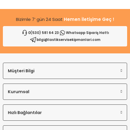
Bu ürüne benzer farklı alternatifler olmalı.
Bizimle 7’ gün 24 Saat
Hemen İletişime Geç !
0(530) 581 64 23
Whatsapp Sipariş Hattı
bilgi@lastikservisekipmanlari.com
Gönder
Müşteri Bilgi
Kurumsal
Hızlı Bağlantılar