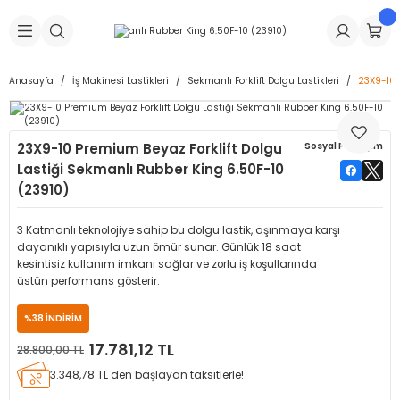
Geri Dön
Geri Dön
Geri Dön
Geri Dön
Geri Dön
Geri Dön
Geri Dön
is Makineleri
Lastikleri
 & Kolonlar
ça
Anasayfa
İş Makinesi Lastikleri
Sekmanlı Forklift Dolgu Lastikleri
23X9-10 
Takma Makineleri
stikleri
astikleri
r
ı
Takma Makinesi Yedek Parçaları
23X9-10 Premium Beyaz Forklift Dolgu
Sosyal Paylaşım
Makineleri
iği
s İç Lastikleri
Siboplar
Makinesi Yedek Parçaları
Lastiği Sekmanlı Rubber King 6.50F-10
(23910)
eleri
tikleri
kleri
alar
ar
 Hortumları
3 Katmanlı teknolojiye sahip bu dolgu lastik, aşınmaya karşı
ri
astikleri
r
ı & Sibop İlaveleri
a Tüpü
dayanıklı yapısıyla uzun ömür sunar. Günlük 18 saat
kesintisiz kullanım imkanı sağlar ve zorlu iş koşullarında
üstün performans gösterir.
arı
ft Dolgu Lastikleri
Lastikleri
ları
ları
i & Spreyler
%38 İNDİRİM
eleri
ift Dolgu Lastikleri
ri
 Sibop Kapağı
arı
17.781,12 TL
28.800,00 TL
3.348,78 TL den başlayan taksitlerle!
Makineleri
ri
kleri
Yamalar
r