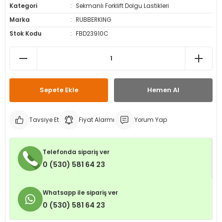
Kategori
Sekmanlı Forklift Dolgu Lastikleri
leri
ri
et İç Lastikleri
ment
Marka
RUBBERKING
Stok Kodu
FBD23910C
Makineleri
astikleri
i
kleri
rleri
rı
Sepete Ekle
Hemen Al
Tavsiye Et
Fiyat Alarmı
Yorum Yap
Telefonda sipariş ver
0 (530) 581 64 23
Whatsapp ile sipariş ver
0 (530) 581 64 23