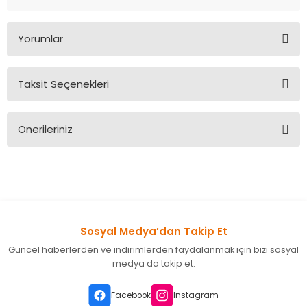
Yorumlar
Taksit Seçenekleri
Bu ürüne ilk yorumu siz yapın!
Önerileriniz
Yorum Yaz
Bu ürünün fiyat bilgisi, resim, ürün açıklamalarında ve diğer
konularda yetersiz gördüğünüz noktaları öneri formunu
kullanarak tarafımıza iletebilirsiniz.
Görüş ve önerileriniz için teşekkür ederiz.
Sosyal Medya’dan Takip Et
Ürün resmi kalitesiz, bozuk veya görüntülenemiyor.
Güncel haberlerden ve indirimlerden faydalanmak için bizi sosyal
Ürün açıklamasında eksik bilgiler bulunuyor.
medya da takip et.
Ürün bilgilerinde hatalar bulunuyor.
Ürün fiyatı diğer sitelerden daha pahalı.
Facebook
Instagram