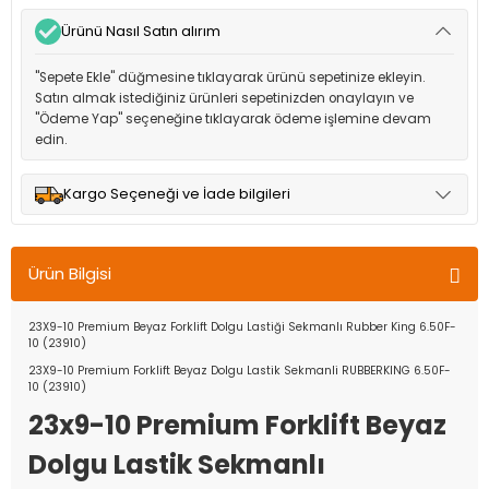
Ürünü Nasıl Satın alırım
"Sepete Ekle" düğmesine tıklayarak ürünü sepetinize ekleyin.
Satın almak istediğiniz ürünleri sepetinizden onaylayın ve
"Ödeme Yap" seçeneğine tıklayarak ödeme işlemine devam
edin.
Kargo Seçeneği ve İade bilgileri
Müşteri memnuniyetini en üst düzeyde tutmak için anlaşmalı
olduğumuz kargo seçenekleri ile ürünleriniz kısa bir süre içinde
Ürün Bilgisi
adresinize teslim edilir.
23X9-10 Premium Beyaz Forklift Dolgu Lastiği Sekmanlı Rubber King 6.50F-
10 (23910)
23X9-10 Premium Forklift Beyaz Dolgu Lastik Sekmanli RUBBERKING 6.50F-
10 (23910)
23x9-10 Premium Forklift Beyaz
Dolgu Lastik Sekmanlı