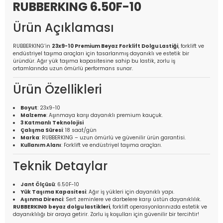
RUBBERKING 6.50F-10
Ürün Açıklaması
RUBBERKING’in
23x9-10 Premium Beyaz Forklift Dolgu Lastiği
, forklift ve
endüstriyel taşıma araçları için tasarlanmış dayanıklı ve estetik bir
üründür. Ağır yük taşıma kapasitesine sahip bu lastik, zorlu iş
ortamlarında uzun ömürlü performans sunar.
Ürün Özellikleri
Boyut
: 23x9-10
Malzeme
: Aşınmaya karşı dayanıklı premium kauçuk.
3 Katmanlı Teknolojisi
Çalışma Süresi
: 18 saat/gün
Marka
: RUBBERKING – uzun ömürlü ve güvenilir ürün garantisi.
Kullanım Alanı
: Forklift ve endüstriyel taşıma araçları.
Teknik Detaylar
Jant Ölçüsü
: 6.50F-10
Yük Taşıma Kapasitesi
: Ağır iş yükleri için dayanıklı yapı.
Aşınma Direnci
: Sert zeminlere ve darbelere karşı üstün dayanıklılık.
RUBBERKING beyaz dolgu lastikleri
, forklift operasyonlarınızda estetik ve
dayanıklılığı bir araya getirir. Zorlu iş koşulları için güvenilir bir tercihtir!