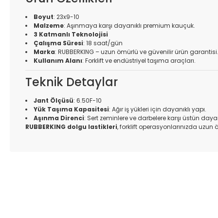
Boyut
: 23x9-10
Malzeme
: Aşınmaya karşı dayanıklı premium kauçuk.
3 Katmanlı Teknolojisi
Çalışma Süresi
: 18 saat/gün
Marka
: RUBBERKING – uzun ömürlü ve güvenilir ürün garantisi
Kullanım Alanı
: Forklift ve endüstriyel taşıma araçları.
Teknik Detaylar
Jant Ölçüsü
: 6.50F-10
Yük Taşıma Kapasitesi
: Ağır iş yükleri için dayanıklı yapı.
Aşınma Direnci
: Sert zeminlere ve darbelere karşı üstün dayanı
RUBBERKING dolgu lastikleri
, forklift operasyonlarınızda uzun 
Bu ürünün fiyat bilgisi, resim, ürün açıklamalarında ve diğer k
Görüş ve önerileriniz için teşekkür ederiz.
Ürün resmi kalitesiz, bozuk veya görüntülenemiyor.