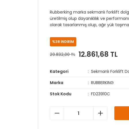
Rubberking marka sekmanlı forklift dolg
üretilmiş olup dayanıklılık ve performans 
olarak tasarlanmış olup, ağır yük taşım
%38 İNDİRİM
12.861,68 TL
20.832,00 TL
Kategori
Sekmanlı Forklift Do
Marka
RUBBERKING
Stok Kodu
FD23910C