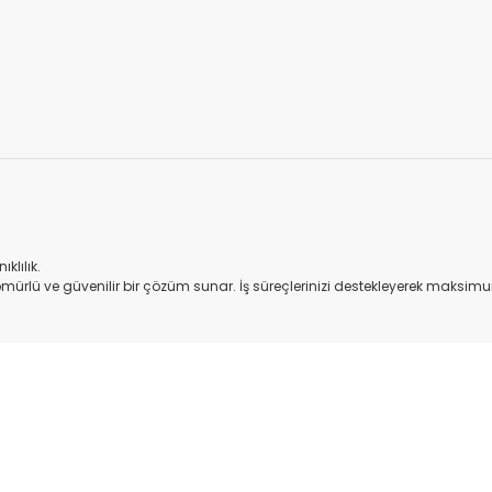
.
klılık.
ömürlü ve güvenilir bir çözüm sunar. İş süreçlerinizi destekleyerek maksimu
onularda yetersiz gördüğünüz noktaları öneri formunu kullanarak tarafım
Bu ürüne ilk yorumu siz yapın!
Yorum Yaz