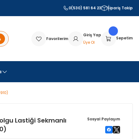
0(530) 581 64 23
Sipariş Takip
Giriş Yap
A
Sepetim
Favorilerim
Üye Ol
a
3910)
olgu Lastiği Sekmanlı
Sosyal Paylaşım
0)