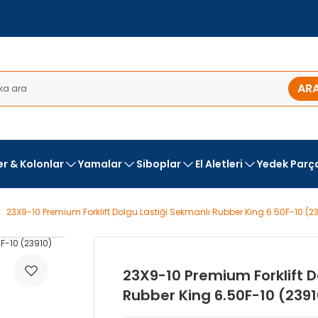
AR
ler & Kolonlar
Yamalar
Siboplar
El Aletleri
Yedek Parç
23X9-10 Premium Forklift Dolgu Lastiği Sekmanlı Rubber King 6.50F-10 (2
23X9-10 Premium Forklift D
Rubber King 6.50F-10 (2391