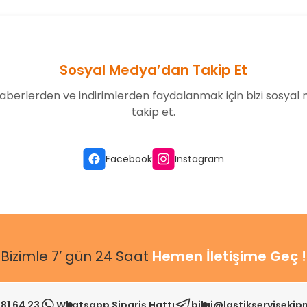
Sosyal Medya’dan Takip Et
aberlerden ve indirimlerden faydalanmak için bizi sosyal
takip et.
Gönder
Facebook
Instagram
Bizimle 7’ gün 24 Saat
Hemen İletişime Geç !
81 64 23
Whatsapp Sipariş Hattı
bilgi@lastikserviseki