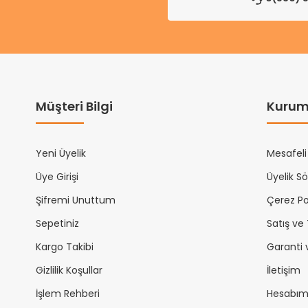
Müşteri Bilgi
Kurum
Yeni Üyelik
Mesafeli
Üye Girişi
Üyelik S
Şifremi Unuttum
Çerez Pol
Sepetiniz
Satış ve
Kargo Takibi
Garanti 
Gizlilik Koşullar
İletişim
İşlem Rehberi
Hesabı