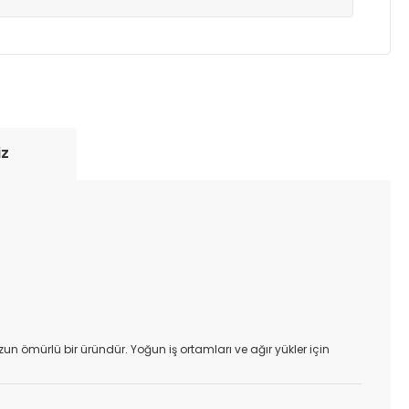
yde tutmak için anlaşmalı olduğumuz kargo
re içinde adresinize teslim edilir.
iz
uzun ömürlü bir üründür. Yoğun iş ortamları ve ağır yükler için