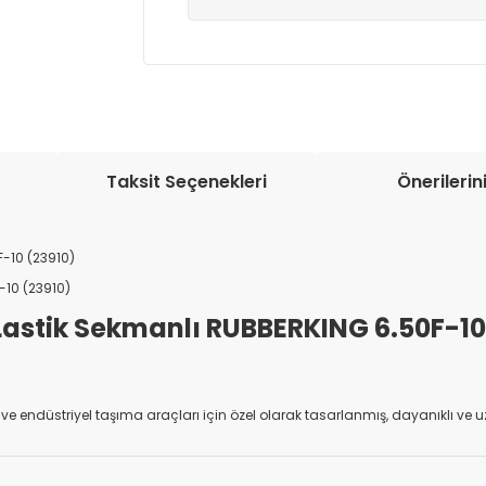
Müşteri memnuniyetini en üst düze
seçenekleri ile ürünleriniz kısa bir sü
Taksit Seçenekleri
Önerilerin
F-10 (23910)
-10 (23910)
 Lastik Sekmanlı RUBBERKING 6.50F-10
ift ve endüstriyel taşıma araçları için özel olarak tasarlanmış, dayanıklı ve 