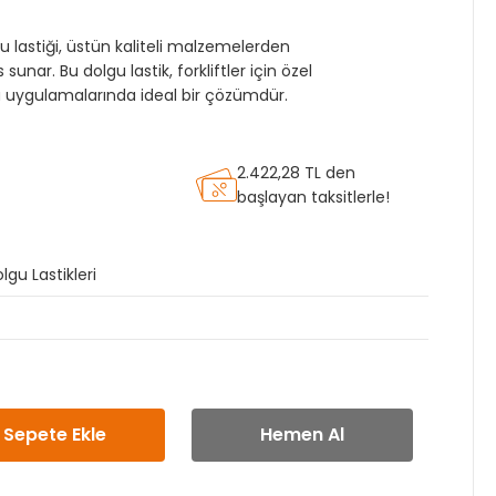
u lastiği, üstün kaliteli malzemelerden
sunar. Bu dolgu lastik, forkliftler için özel
a uygulamalarında ideal bir çözümdür.
2.422,28 TL den
başlayan taksitlerle!
lgu Lastikleri
Sepete Ekle
Hemen Al