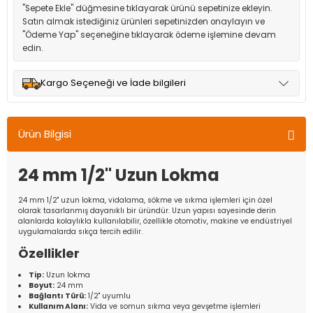
"Sepete Ekle" düğmesine tıklayarak ürünü sepetinize ekleyin.
Satın almak istediğiniz ürünleri sepetinizden onaylayın ve
"Ödeme Yap" seçeneğine tıklayarak ödeme işlemine devam
edin.
Kargo Seçeneği ve İade bilgileri
Müşteri memnuniyetini en üst düzeyde tutmak için anlaşmalı
olduğumuz kargo seçenekleri ile ürünleriniz kısa bir süre içinde
Ürün Bilgisi
adresinize teslim edilir.
24 mm 1/2'' Uzun Lokma
24 mm 1/2'' uzun lokma, vidalama, sökme ve sıkma işlemleri için özel
olarak tasarlanmış dayanıklı bir üründür. Uzun yapısı sayesinde derin
alanlarda kolaylıkla kullanılabilir, özellikle otomotiv, makine ve endüstriyel
uygulamalarda sıkça tercih edilir.
Özellikler
Tip:
Uzun lokma
Boyut:
24 mm
Bağlantı Türü:
1/2'' uyumlu
Kullanım Alanı:
Vida ve somun sıkma veya gevşetme işlemleri