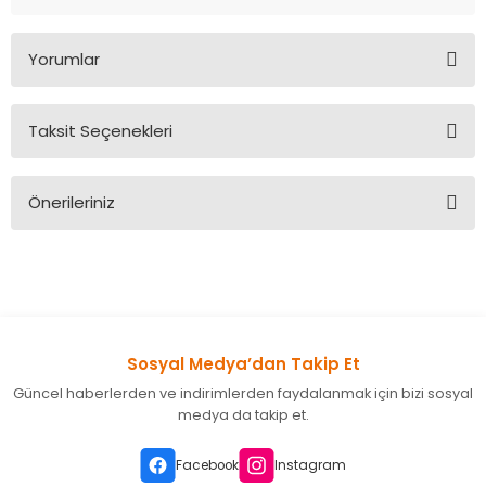
Yorumlar
Taksit Seçenekleri
Bu ürüne ilk yorumu siz yapın!
Önerileriniz
Yorum Yaz
Bu ürünün fiyat bilgisi, resim, ürün açıklamalarında ve diğer
konularda yetersiz gördüğünüz noktaları öneri formunu
kullanarak tarafımıza iletebilirsiniz.
Görüş ve önerileriniz için teşekkür ederiz.
Sosyal Medya’dan Takip Et
Ürün resmi kalitesiz, bozuk veya görüntülenemiyor.
Güncel haberlerden ve indirimlerden faydalanmak için bizi sosyal
Ürün açıklamasında eksik bilgiler bulunuyor.
medya da takip et.
Ürün bilgilerinde hatalar bulunuyor.
Ürün fiyatı diğer sitelerden daha pahalı.
Facebook
Instagram