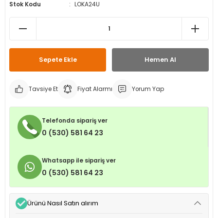
Stok Kodu
LOKA24U
leri
ri
et İç Lastikleri
ment
Makineleri
astikleri
i
kleri
Sepete Ekle
Hemen Al
rleri
rı
Tavsiye Et
Fiyat Alarmı
Yorum Yap
Telefonda sipariş ver
0 (530) 581 64 23
Whatsapp ile sipariş ver
0 (530) 581 64 23
Ürünü Nasıl Satın alırım