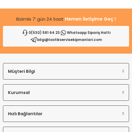
Bu ürüne benzer farklı alternatifler olmalı.
Bizimle 7’ gün 24 Saat
Hemen İletişime Geç !
0(530) 581 64 23
Whatsapp Sipariş Hattı
bilgi@lastikservisekipmanlari.com
Gönder
Müşteri Bilgi
Kurumsal
Hızlı Bağlantılar