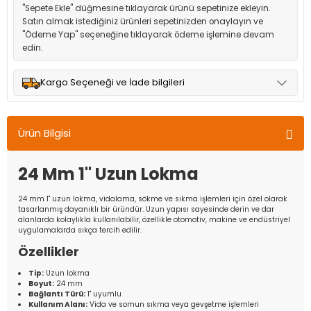
"Sepete Ekle" düğmesine tıklayarak ürünü sepetinize ekleyin.
Satın almak istediğiniz ürünleri sepetinizden onaylayın ve
"Ödeme Yap" seçeneğine tıklayarak ödeme işlemine devam
edin.
Kargo Seçeneği ve İade bilgileri
Müşteri memnuniyetini en üst düzeyde tutmak için anlaşmalı
olduğumuz kargo seçenekleri ile ürünleriniz kısa bir süre içinde
Ürün Bilgisi
adresinize teslim edilir.
24 Mm 1'' Uzun Lokma
24 mm 1'' uzun lokma, vidalama, sökme ve sıkma işlemleri için özel olarak
tasarlanmış dayanıklı bir üründür. Uzun yapısı sayesinde derin ve dar
alanlarda kolaylıkla kullanılabilir, özellikle otomotiv, makine ve endüstriyel
uygulamalarda sıkça tercih edilir.
Özellikler
Tip:
Uzun lokma
Boyut:
24 mm
Bağlantı Türü:
1'' uyumlu
Kullanım Alanı:
Vida ve somun sıkma veya gevşetme işlemleri