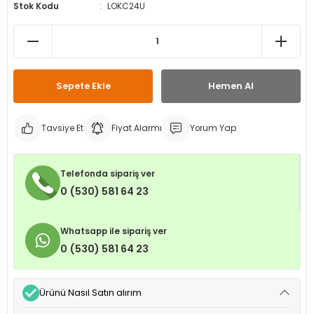
Stok Kodu
LOKC24U
leri
ri
et İç Lastikleri
ment
Makineleri
astikleri
i
kleri
Sepete Ekle
Hemen Al
rleri
rı
Tavsiye Et
Fiyat Alarmı
Yorum Yap
Telefonda sipariş ver
0 (530) 581 64 23
Whatsapp ile sipariş ver
0 (530) 581 64 23
Ürünü Nasıl Satın alırım