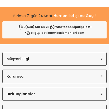
Bu ürüne benzer farklı alternatifler olmalı.
Bizimle 7’ gün 24 Saat
Hemen İletişime Geç !
0(530) 581 64 23
Whatsapp Sipariş Hattı
bilgi@lastikservisekipmanlari.com
Gönder
Müşteri Bilgi
Kurumsal
Hızlı Bağlantılar