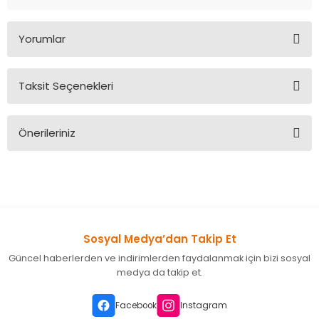
Yorumlar
Taksit Seçenekleri
Bu ürüne ilk yorumu siz yapın!
Önerileriniz
Yorum Yaz
Bu ürünün fiyat bilgisi, resim, ürün açıklamalarında ve diğer
konularda yetersiz gördüğünüz noktaları öneri formunu
kullanarak tarafımıza iletebilirsiniz.
Görüş ve önerileriniz için teşekkür ederiz.
Sosyal Medya’dan Takip Et
Ürün resmi kalitesiz, bozuk veya görüntülenemiyor.
Güncel haberlerden ve indirimlerden faydalanmak için bizi sosyal
Ürün açıklamasında eksik bilgiler bulunuyor.
medya da takip et.
Ürün bilgilerinde hatalar bulunuyor.
Ürün fiyatı diğer sitelerden daha pahalı.
Facebook
Instagram