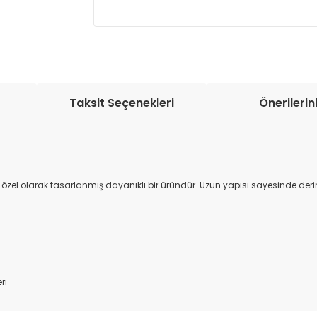
Müşteri memnuniyetini en üst düze
seçenekleri ile ürünleriniz kısa bir sü
Taksit Seçenekleri
Önerilerin
el olarak tasarlanmış dayanıklı bir üründür. Uzun yapısı sayesinde derin a
ri