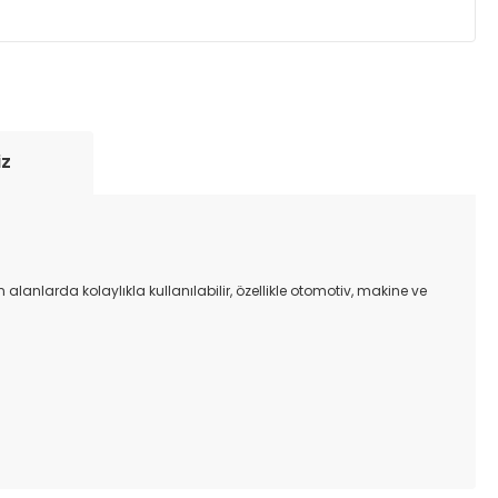
yde tutmak için anlaşmalı olduğumuz kargo
re içinde adresinize teslim edilir.
iz
lanlarda kolaylıkla kullanılabilir, özellikle otomotiv, makine ve