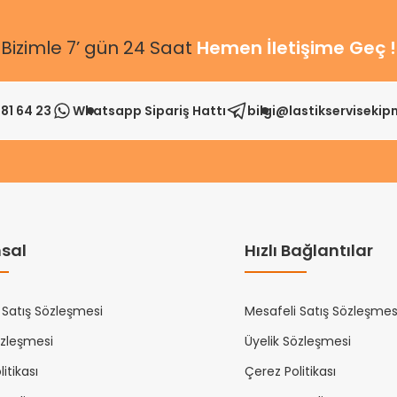
Bizimle 7’ gün 24 Saat
Hemen İletişime Geç !
81 64 23
Whatsapp Sipariş Hattı
bilgi@lastikserviseki
sal
Hızlı Bağlantılar
 Satış Sözleşmesi
Mesafeli Satış Sözleşmes
özleşmesi
Üyelik Sözleşmesi
itikası
Çerez Politikası