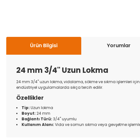
Ürün Bilgisi
Yorumlar
24 mm 3/4'' Uzun Lokma
24 mm 3/4'' uzun lokma, vidalama, sökme ve sıkma işlemleri için öz
endüstriyel uygulamalarda sıkça tercih edilir.
Özellikler
Tip:
Uzun lokma
Boyut:
24 mm
Bağlantı Türü:
3/4'' uyumlu
Kullanım Alanı:
Vida ve somun sıkma veya gevşetme işlemle