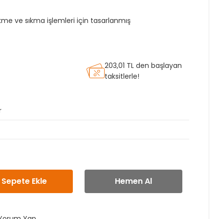
e ve sıkma işlemleri için tasarlanmış
203,01 TL den başlayan
taksitlerle!
r
Sepete Ekle
Hemen Al
Yorum Yap