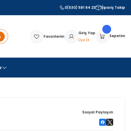
0(530) 581 64 23
Sipariş Takip
Giriş Yap
A
Sepetim
Favorilerim
Üye Ol
a
Sosyal Paylaşım