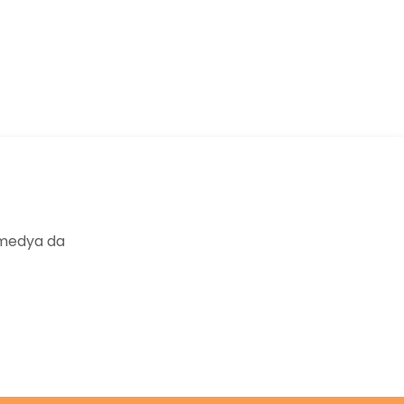
ıza iletebilirsiniz.
 medya da