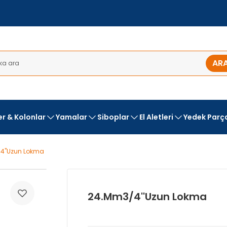
AR
ler & Kolonlar
Yamalar
Siboplar
El Aletleri
Yedek Parç
4''Uzun Lokma
24.Mm3/4''Uzun Lokma