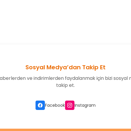
onularda yetersiz gördüğünüz noktaları öneri formunu kullanarak tarafım
Bu ürüne ilk yorumu siz yapın!
Yorum Yaz
Sosyal Medya’dan Takip Et
aberlerden ve indirimlerden faydalanmak için bizi sosyal
takip et.
Gönder
Facebook
Instagram