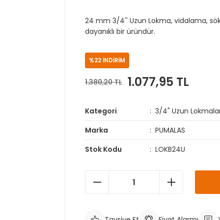
24 mm 3/4'' Uzun Lokma, vidalama, sökm
dayanıklı bir üründür.
%22 İNDİRİM
1.077,95 TL
1.380,20 TL
Kategori
3/4" Uzun Lokmala
Marka
PUMALAS
Stok Kodu
LOKB24U
Tavsiye Et
Fiyat Alarmı