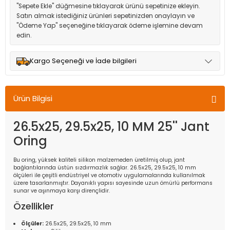
"Sepete Ekle" düğmesine tıklayarak ürünü sepetinize ekleyin.
Satın almak istediğiniz ürünleri sepetinizden onaylayın ve
"Ödeme Yap" seçeneğine tıklayarak ödeme işlemine devam
edin.
Kargo Seçeneği ve İade bilgileri
Müşteri memnuniyetini en üst düzeyde tutmak için anlaşmalı
olduğumuz kargo seçenekleri ile ürünleriniz kısa bir süre içinde
Ürün Bilgisi
adresinize teslim edilir.
26.5x25, 29.5x25, 10 MM 25'' Jant
Oring
Bu oring, yüksek kaliteli silikon malzemeden üretilmiş olup, jant
bağlantılarında üstün sızdırmazlık sağlar. 26.5x25, 29.5x25, 10 mm
ölçüleri ile çeşitli endüstriyel ve otomotiv uygulamalarında kullanılmak
üzere tasarlanmıştır. Dayanıklı yapısı sayesinde uzun ömürlü performans
sunar ve aşınmaya karşı dirençlidir.
Özellikler
Ölçüler:
26.5x25, 29.5x25, 10 mm