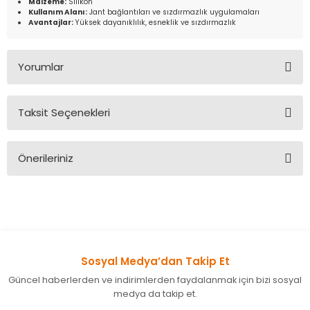
Malzeme:
Silikon
Kullanım Alanı:
Jant bağlantıları ve sızdırmazlık uygulamaları
Avantajlar:
Yüksek dayanıklılık, esneklik ve sızdırmazlık
Yorumlar
Taksit Seçenekleri
Bu ürüne ilk yorumu siz yapın!
Önerileriniz
Yorum Yaz
Bu ürünün fiyat bilgisi, resim, ürün açıklamalarında ve diğer
konularda yetersiz gördüğünüz noktaları öneri formunu
kullanarak tarafımıza iletebilirsiniz.
Görüş ve önerileriniz için teşekkür ederiz.
Sosyal Medya’dan Takip Et
Ürün resmi kalitesiz, bozuk veya görüntülenemiyor.
Güncel haberlerden ve indirimlerden faydalanmak için bizi sosyal
Ürün açıklamasında eksik bilgiler bulunuyor.
medya da takip et.
Ürün bilgilerinde hatalar bulunuyor.