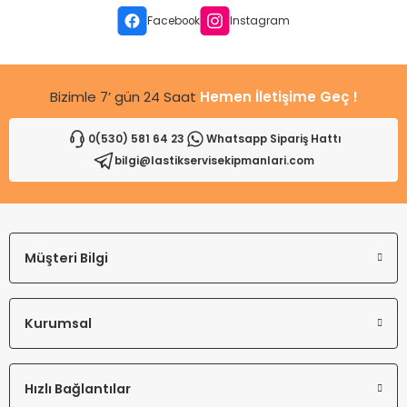
Ürün fiyatı diğer sitelerden daha pahalı.
Facebook
Instagram
Bu ürüne benzer farklı alternatifler olmalı.
Bizimle 7’ gün 24 Saat
Hemen İletişime Geç !
0(530) 581 64 23
Whatsapp Sipariş Hattı
bilgi@lastikservisekipmanlari.com
Gönder
Müşteri Bilgi
Kurumsal
Hızlı Bağlantılar