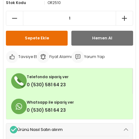
Stok Kodu
OR2510
leri
ri
et İç Lastikleri
ment
Makineleri
astikleri
i
kleri
Sepete Ekle
Hemen Al
rleri
rı
Tavsiye Et
Fiyat Alarmı
Yorum Yap
Telefonda sipariş ver
0 (530) 581 64 23
Whatsapp ile sipariş ver
0 (530) 581 64 23
Ürünü Nasıl Satın alırım