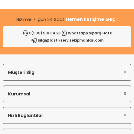
Bu ürüne benzer farklı alternatifler olmalı.
Bizimle 7’ gün 24 Saat
Hemen İletişime Geç !
0(530) 581 64 23
Whatsapp Sipariş Hattı
bilgi@lastikservisekipmanlari.com
Gönder
Müşteri Bilgi
Kurumsal
Hızlı Bağlantılar