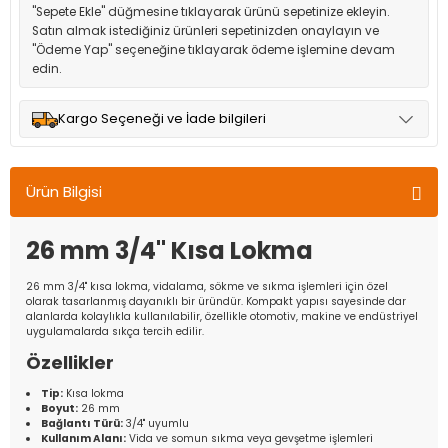
"Sepete Ekle" düğmesine tıklayarak ürünü sepetinize ekleyin.
Satın almak istediğiniz ürünleri sepetinizden onaylayın ve
"Ödeme Yap" seçeneğine tıklayarak ödeme işlemine devam
edin.
Kargo Seçeneği ve İade bilgileri
Müşteri memnuniyetini en üst düzeyde tutmak için anlaşmalı
olduğumuz kargo seçenekleri ile ürünleriniz kısa bir süre içinde
Ürün Bilgisi
adresinize teslim edilir.
26 mm 3/4'' Kısa Lokma
26 mm 3/4'' kısa lokma, vidalama, sökme ve sıkma işlemleri için özel
olarak tasarlanmış dayanıklı bir üründür. Kompakt yapısı sayesinde dar
alanlarda kolaylıkla kullanılabilir, özellikle otomotiv, makine ve endüstriyel
uygulamalarda sıkça tercih edilir.
Özellikler
Tip:
Kısa lokma
Boyut:
26 mm
Bağlantı Türü:
3/4'' uyumlu
Kullanım Alanı:
Vida ve somun sıkma veya gevşetme işlemleri