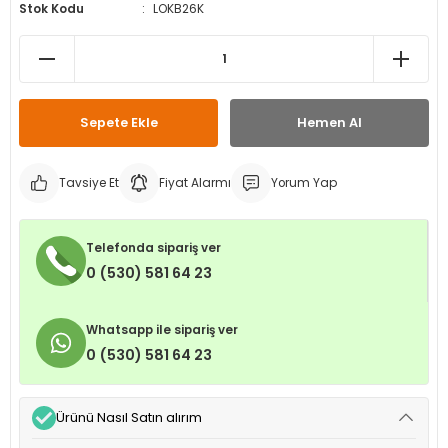
Stok Kodu
LOKB26K
leri
ri
et İç Lastikleri
ment
Makineleri
astikleri
i
kleri
Sepete Ekle
Hemen Al
rleri
rı
Tavsiye Et
Fiyat Alarmı
Yorum Yap
Telefonda sipariş ver
0 (530) 581 64 23
Whatsapp ile sipariş ver
0 (530) 581 64 23
Ürünü Nasıl Satın alırım