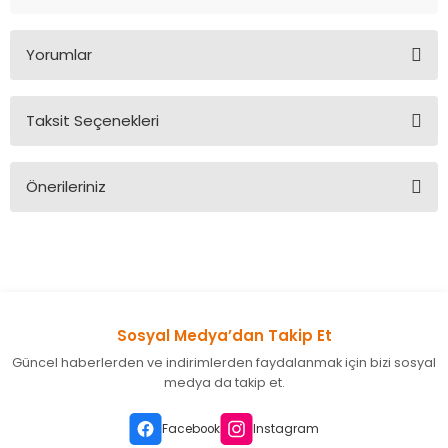
Yorumlar
Taksit Seçenekleri
Bu ürüne ilk yorumu siz yapın!
Önerileriniz
Yorum Yaz
Bu ürünün fiyat bilgisi, resim, ürün açıklamalarında ve diğer
konularda yetersiz gördüğünüz noktaları öneri formunu
kullanarak tarafımıza iletebilirsiniz.
Görüş ve önerileriniz için teşekkür ederiz.
Sosyal Medya’dan Takip Et
Ürün resmi kalitesiz, bozuk veya görüntülenemiyor.
Güncel haberlerden ve indirimlerden faydalanmak için bizi sosyal
Ürün açıklamasında eksik bilgiler bulunuyor.
medya da takip et.
Ürün bilgilerinde hatalar bulunuyor.
Ürün fiyatı diğer sitelerden daha pahalı.
Facebook
Instagram