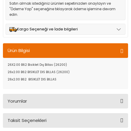
Satın almak istediğiniz ürünleri sepetinizden onaylayın ve
"Ödeme Yap" seçeneğine tıklayarak ödeme işlemine devam
edin.
Kargo Seçeneği ve İade bilgileri
Müşteri memnuniyetini en üst düzeyde tutmak için anlaşmalı
olduğumuz kargo seçenekleri ile ürünleriniz kısa bir süre içinde
Ürün Bilgisi
adresinize teslim edilir.
26X2.00 B62 Bisiklet Dış Billas (26200)
26x2.00 B62 BISIKLET DIS BILLAS (26200)
26x2.00 B62 BISIKLET DIS BILLAS
Yorumlar
Taksit Seçenekleri
Bu ürüne ilk yorumu siz yapın!