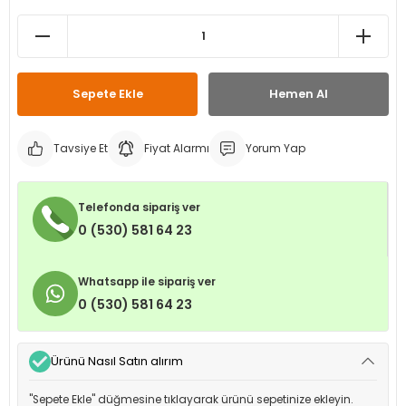
leri
ri
et İç Lastikleri
ment
Makineleri
astikleri
i
Sepete Ekle
Hemen Al
kleri
Tavsiye Et
Fiyat Alarmı
Yorum Yap
rleri
rı
Telefonda sipariş ver
0 (530) 581 64 23
Whatsapp ile sipariş ver
0 (530) 581 64 23
Ürünü Nasıl Satın alırım
"Sepete Ekle" düğmesine tıklayarak ürünü sepetinize ekleyin.