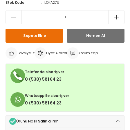
Stok Kodu
LOKA27U
leri
ri
et İç Lastikleri
ment
Makineleri
astikleri
i
kleri
Sepete Ekle
Hemen Al
rleri
rı
Tavsiye Et
Fiyat Alarmı
Yorum Yap
Telefonda sipariş ver
0 (530) 581 64 23
Whatsapp ile sipariş ver
0 (530) 581 64 23
Ürünü Nasıl Satın alırım