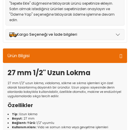
"Sepete Ekle" düğmesine tıklayarak ürünü sepetinize ekleyin.
Satın almak istediğiniz ürünleri sepetinizden onaylayın ve
"Ödeme Yap" seçeneğine tıklayarak ödeme işlemine devam
edin.
Kargo Seçeneği ve İade bilgileri
Müşteri memnuniyetini en üst düzeyde tutmak için anlaşmalı
olduğumuz kargo seçenekleri ile ürünleriniz kısa bir süre içinde
Ürün Bilgisi
adresinize teslim edilir.
27 mm 1/2'' Uzun Lokma
27 mm 1/2'' uzun lokma, vidalama, sökme ve sıkma işlemleri için özel
olarak tasarlanmış dayanıklı bir üründür. Uzun yapısı sayesinde derin
alanlarda kolaylıkla kullanılabilir, özellikle otomotiv, makine ve endüstriyel
uygulamalarda sıkça tercih edilir.
Özellikler
Tip:
Uzun lokma
Boyut:
27 mm
Bağlantı Türü:
1/2'' uyumlu
Kullanım Alanı:
Vida ve somun sıkma veya gevşetme işlemleri