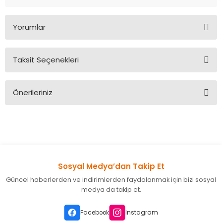
Yorumlar
Taksit Seçenekleri
Bu ürüne ilk yorumu siz yapın!
Önerileriniz
Yorum Yaz
Bu ürünün fiyat bilgisi, resim, ürün açıklamalarında ve diğer
konularda yetersiz gördüğünüz noktaları öneri formunu
kullanarak tarafımıza iletebilirsiniz.
Görüş ve önerileriniz için teşekkür ederiz.
Sosyal Medya’dan Takip Et
Ürün resmi kalitesiz, bozuk veya görüntülenemiyor.
Güncel haberlerden ve indirimlerden faydalanmak için bizi sosyal
Ürün açıklamasında eksik bilgiler bulunuyor.
medya da takip et.
Ürün bilgilerinde hatalar bulunuyor.
Ürün fiyatı diğer sitelerden daha pahalı.
Facebook
Instagram