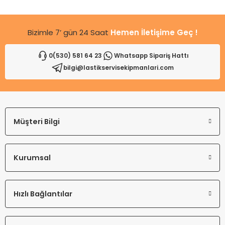
Bu ürüne benzer farklı alternatifler olmalı.
Bizimle 7’ gün 24 Saat
Hemen İletişime Geç !
0(530) 581 64 23
Whatsapp Sipariş Hattı
bilgi@lastikservisekipmanlari.com
Gönder
Müşteri Bilgi
Kurumsal
Hızlı Bağlantılar