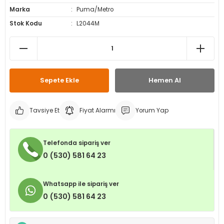
Marka
Puma/Metro
leri
ri
et İç Lastikleri
ment
Stok Kodu
L2044M
Makineleri
astikleri
i
kleri
Sepete Ekle
Hemen Al
rleri
rı
Tavsiye Et
Fiyat Alarmı
Yorum Yap
Telefonda sipariş ver
0 (530) 581 64 23
Whatsapp ile sipariş ver
0 (530) 581 64 23