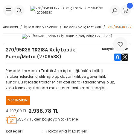
Geri Dön
Geri Dön
Geri Dön
Geri Dön
Geri Dön
Geri Dön
Geri Dön
is Makineleri
Lastikleri
 & Kolonlar
ça
Anasayfa
İç Lastikler & Kolonlar
Traktör Arka İç Lastikleri
270/95R38 TR218
Takma Makineleri
stikleri
astikleri
r
ı
Takma Makinesi Yedek Parçaları
270/95R38 TR218A Xx İç Lastik
Sosyal Paylaşım
Makineleri
iği
s İç Lastikleri
Siboplar
Makinesi Yedek Parçaları
Puma/Metro (2709538)
eleri
tikleri
kleri
alar
ar
 Hortumları
Puma Metro marka Traktör Arka İç Lastiği, üstün kaliteli
malzemelerden üretilmiş olup dayanıklılık ve güvenilirlik
ri
astikleri
r
ı & Sibop İlaveleri
a Tüpü
sunar. Bu iç lastik, traktörler için özel olarak tasarlanmış olup,
zorlu tarım koşullarında maksimum performans sağlar.
arı
ft Dolgu Lastikleri
Lastikleri
ları
ları
i & Spreyler
%30 İNDİRİM
2.938,78 TL
4.207,00 TL
eleri
ift Dolgu Lastikleri
ri
 Sibop Kapağı
arı
553,47 TL den başlayan taksitlerle!
Makineleri
ri
kleri
Yamalar
r
Kategori
Traktör Arka İç Lastikleri