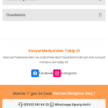
Bu ürüne ilk yorumu siz yapın!
Önerileriniz
Yorum Yaz
Bu ürünün fiyat bilgisi, resim, ürün açıklamalarında ve diğer
konularda yetersiz gördüğünüz noktaları öneri formunu
kullanarak tarafımıza iletebilirsiniz.
Görüş ve önerileriniz için teşekkür ederiz.
Sosyal Medya’dan Takip Et
Ürün resmi kalitesiz, bozuk veya görüntülenemiyor.
Güncel haberlerden ve indirimlerden faydalanmak için bizi sosyal
Ürün açıklamasında eksik bilgiler bulunuyor.
medya da takip et.
Ürün bilgilerinde hatalar bulunuyor.
Ürün fiyatı diğer sitelerden daha pahalı.
Facebook
Instagram
Bu ürüne benzer farklı alternatifler olmalı.
Bizimle 7’ gün 24 Saat
Hemen İletişime Geç !
0(530) 581 64 23
Whatsapp Sipariş Hattı