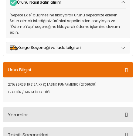
Ürünü Nasıl Satın alırım
"Sepete Ekle" düğmesine tıklayarak ürünü sepetinize ekleyin.
Satın almak istediğiniz ürünleri sepetinizden onaylayın ve
"Ödeme Yap" seçeneğine tıklayarak ödeme işlemine devam
edin.
Kargo Seçeneği ve İade bilgileri
Müşteri memnuniyetini en üst düzeyde tutmak için anlaşmalı
olduğumuz kargo seçenekleri ile ürünleriniz kısa bir süre içinde
Ürün Bilgisi
adresinize teslim edilir.
270/95R38 TR218A XX İÇ LASTİK PUMA/METRO (2709538)
TRAKTÖR / TARIM İÇ LASTİĞİ
Yorumlar
Taksit Seçenekleri