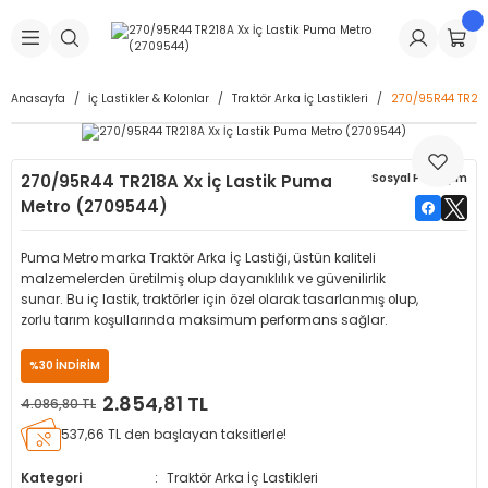
Geri Dön
Geri Dön
Geri Dön
Geri Dön
Geri Dön
Geri Dön
Geri Dön
is Makineleri
Lastikleri
 & Kolonlar
ça
Anasayfa
İç Lastikler & Kolonlar
Traktör Arka İç Lastikleri
270/95R44 TR218
Takma Makineleri
stikleri
astikleri
r
ı
Takma Makinesi Yedek Parçaları
270/95R44 TR218A Xx İç Lastik Puma
Sosyal Paylaşım
Makineleri
iği
s İç Lastikleri
Siboplar
Makinesi Yedek Parçaları
Metro (2709544)
eleri
tikleri
kleri
alar
ar
 Hortumları
Puma Metro marka Traktör Arka İç Lastiği, üstün kaliteli
malzemelerden üretilmiş olup dayanıklılık ve güvenilirlik
ri
astikleri
r
ı & Sibop İlaveleri
a Tüpü
sunar. Bu iç lastik, traktörler için özel olarak tasarlanmış olup,
zorlu tarım koşullarında maksimum performans sağlar.
arı
ft Dolgu Lastikleri
Lastikleri
ları
ları
i & Spreyler
%30 İNDİRİM
2.854,81 TL
4.086,80 TL
eleri
ift Dolgu Lastikleri
ri
 Sibop Kapağı
arı
537,66 TL den başlayan taksitlerle!
Makineleri
ri
kleri
Yamalar
r
Kategori
Traktör Arka İç Lastikleri