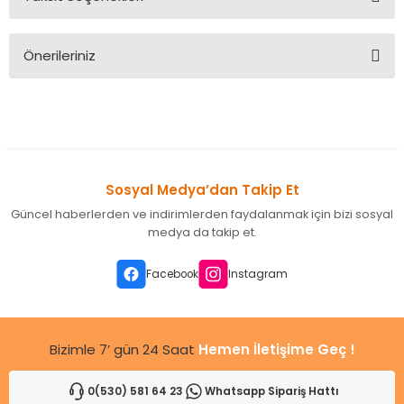
Bu ürüne ilk yorumu siz yapın!
Önerileriniz
Yorum Yaz
Bu ürünün fiyat bilgisi, resim, ürün açıklamalarında ve diğer
konularda yetersiz gördüğünüz noktaları öneri formunu
kullanarak tarafımıza iletebilirsiniz.
Görüş ve önerileriniz için teşekkür ederiz.
Sosyal Medya’dan Takip Et
Ürün resmi kalitesiz, bozuk veya görüntülenemiyor.
Güncel haberlerden ve indirimlerden faydalanmak için bizi sosyal
Ürün açıklamasında eksik bilgiler bulunuyor.
medya da takip et.
Ürün bilgilerinde hatalar bulunuyor.
Ürün fiyatı diğer sitelerden daha pahalı.
Facebook
Instagram
Bu ürüne benzer farklı alternatifler olmalı.
Bizimle 7’ gün 24 Saat
Hemen İletişime Geç !
0(530) 581 64 23
Whatsapp Sipariş Hattı