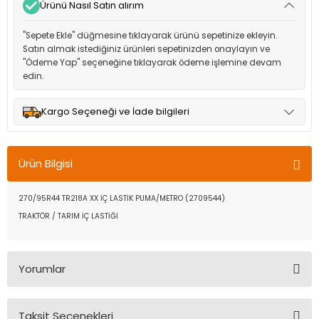
Ürünü Nasıl Satın alırım
"Sepete Ekle" düğmesine tıklayarak ürünü sepetinize ekleyin.
Satın almak istediğiniz ürünleri sepetinizden onaylayın ve
"Ödeme Yap" seçeneğine tıklayarak ödeme işlemine devam
edin.
Kargo Seçeneği ve İade bilgileri
Müşteri memnuniyetini en üst düzeyde tutmak için anlaşmalı
olduğumuz kargo seçenekleri ile ürünleriniz kısa bir süre içinde
Ürün Bilgisi
adresinize teslim edilir.
270/95R44 TR218A XX İÇ LASTİK PUMA/METRO (2709544)
TRAKTÖR / TARIM İÇ LASTİĞİ
Yorumlar
Taksit Seçenekleri