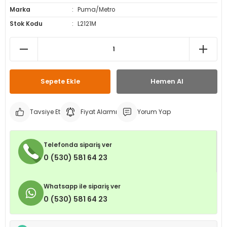
Marka
Puma/Metro
leri
ri
et İç Lastikleri
ment
Stok Kodu
L2121M
Makineleri
astikleri
i
kleri
Sepete Ekle
Hemen Al
rleri
rı
Tavsiye Et
Fiyat Alarmı
Yorum Yap
Telefonda sipariş ver
0 (530) 581 64 23
Whatsapp ile sipariş ver
0 (530) 581 64 23