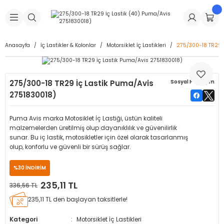
Geri Dön
Geri Dön
Geri Dön
Geri Dön
Geri Dön
Geri Dön
Geri Dön
is Makineleri
Lastikleri
 & Kolonlar
ça
Anasayfa
İç Lastikler & Kolonlar
Motorsiklet İç Lastikleri
275/300-18 TR29 
Takma Makineleri
stikleri
astikleri
r
ı
Takma Makinesi Yedek Parçaları
275/300-18 TR29 İç Lastik Puma/Avis
Sosyal Paylaşım
Makineleri
iği
s İç Lastikleri
Siboplar
Makinesi Yedek Parçaları
2751830018)
eleri
tikleri
kleri
alar
ar
 Hortumları
Puma Avis marka Motosiklet İç Lastiği, üstün kaliteli
malzemelerden üretilmiş olup dayanıklılık ve güvenilirlik
ri
astikleri
r
ı & Sibop İlaveleri
a Tüpü
sunar. Bu iç lastik, motosikletler için özel olarak tasarlanmış
olup, konforlu ve güvenli bir sürüş sağlar.
arı
ft Dolgu Lastikleri
Lastikleri
ları
ları
i & Spreyler
%30 İNDİRİM
235,11 TL
336,56 TL
eleri
ift Dolgu Lastikleri
ri
 Sibop Kapağı
arı
235,11 TL den başlayan taksitlerle!
Makineleri
ri
kleri
Yamalar
r
Kategori
Motorsiklet İç Lastikleri