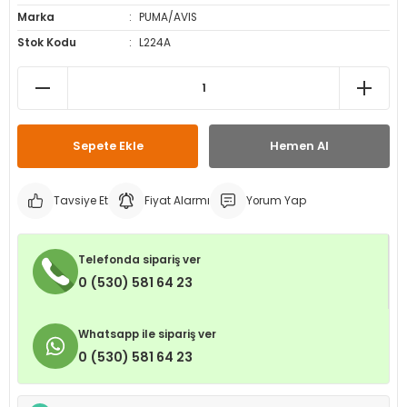
Marka
PUMA/AVIS
leri
ri
et İç Lastikleri
ment
Stok Kodu
L224A
Makineleri
astikleri
i
kleri
Sepete Ekle
Hemen Al
rleri
rı
Tavsiye Et
Fiyat Alarmı
Yorum Yap
Telefonda sipariş ver
0 (530) 581 64 23
Whatsapp ile sipariş ver
0 (530) 581 64 23