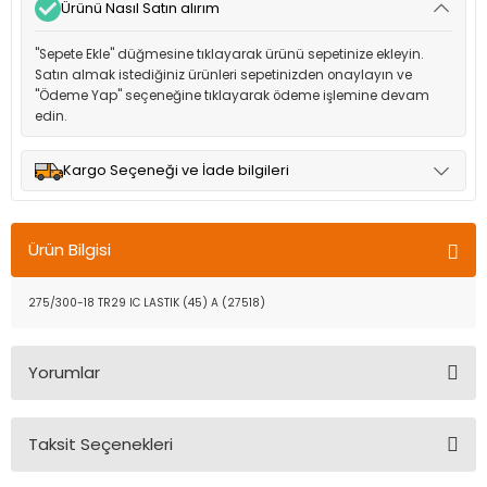
Ürünü Nasıl Satın alırım
"Sepete Ekle" düğmesine tıklayarak ürünü sepetinize ekleyin.
Satın almak istediğiniz ürünleri sepetinizden onaylayın ve
"Ödeme Yap" seçeneğine tıklayarak ödeme işlemine devam
edin.
Kargo Seçeneği ve İade bilgileri
Müşteri memnuniyetini en üst düzeyde tutmak için anlaşmalı
olduğumuz kargo seçenekleri ile ürünleriniz kısa bir süre içinde
Ürün Bilgisi
adresinize teslim edilir.
275/300-18 TR29 IC LASTIK (45) A (27518)
Yorumlar
Taksit Seçenekleri
Bu ürüne ilk yorumu siz yapın!