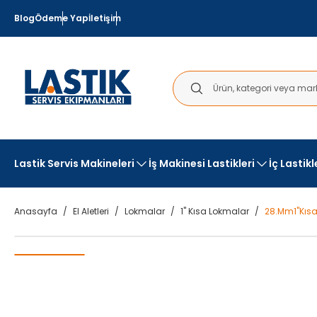
Blog
Ödeme Yap
İletişim
Lastik Servis Makineleri
İş Makinesi Lastikleri
İç Lastik
Anasayfa
El Aletleri
Lokmalar
1" Kısa Lokmalar
28.Mm1''Kıs