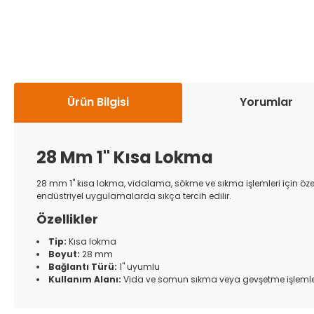
Ürün Bilgisi
Yorumlar
28 Mm 1'' Kısa Lokma
28 mm 1'' kısa lokma, vidalama, sökme ve sıkma işlemleri için özel
endüstriyel uygulamalarda sıkça tercih edilir.
Özellikler
Tip:
Kısa lokma
Boyut:
28 mm
Bağlantı Türü:
1'' uyumlu
Kullanım Alanı:
Vida ve somun sıkma veya gevşetme işlemle