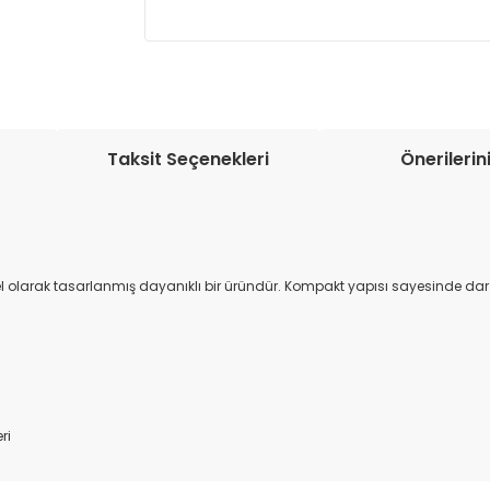
Müşteri memnuniyetini en üst düze
seçenekleri ile ürünleriniz kısa bir sü
Taksit Seçenekleri
Önerilerin
 olarak tasarlanmış dayanıklı bir üründür. Kompakt yapısı sayesinde dar al
ri