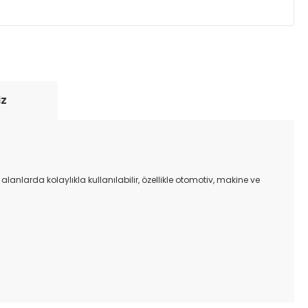
yde tutmak için anlaşmalı olduğumuz kargo
re içinde adresinize teslim edilir.
iz
anlarda kolaylıkla kullanılabilir, özellikle otomotiv, makine ve