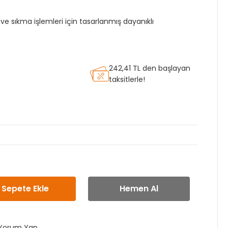
e sıkma işlemleri için tasarlanmış dayanıklı
242,41 TL den başlayan
taksitlerle!
Sepete Ekle
Hemen Al
Yorum Yap