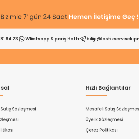
Bizimle 7’ gün 24 Saat
Hemen İletişime Geç !
81 64 23
Whatsapp Sipariş Hattı
bilgi@lastikserviseki
sal
Hızlı Bağlantılar
 Satış Sözleşmesi
Mesafeli Satış Sözleşmes
özleşmesi
Üyelik Sözleşmesi
itikası
Çerez Politikası