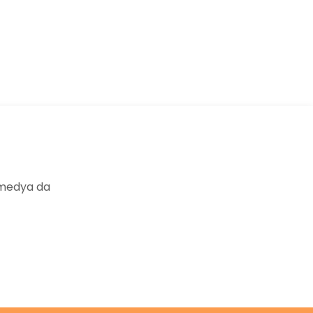
ıza iletebilirsiniz.
 medya da