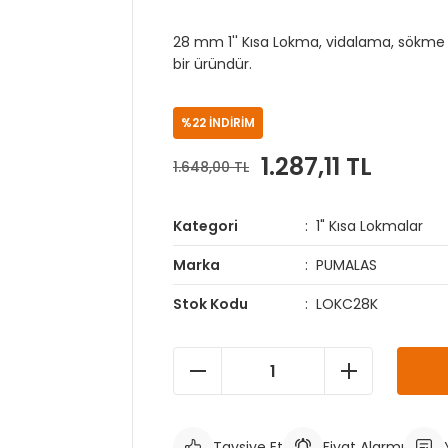
28 mm 1'' Kısa Lokma, vidalama, sökme v
bir üründür.
%22 İNDİRİM
1.287,11 TL
1.648,00 TL
Kategori
1" Kısa Lokmalar
Marka
PUMALAS
Stok Kodu
LOKC28K
Tavsiye Et
Fiyat Alarmı