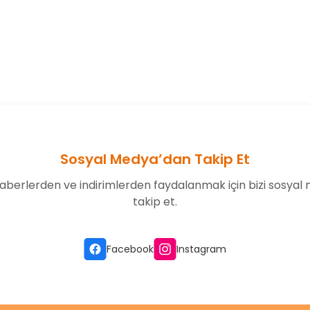
onularda yetersiz gördüğünüz noktaları öneri formunu kullanarak tarafım
Bu ürüne ilk yorumu siz yapın!
Yorum Yaz
Sosyal Medya’dan Takip Et
aberlerden ve indirimlerden faydalanmak için bizi sosyal
takip et.
Gönder
Facebook
Instagram