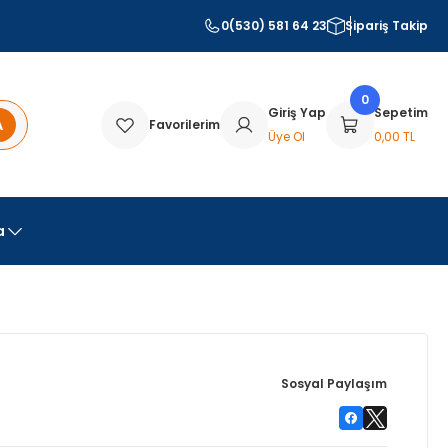
0(530) 581 64 23
Sipariş Takip
0
Giriş Yap
Sepetim
A
Favorilerim
Üye Ol
0,00 TL
a
Sosyal Paylaşım