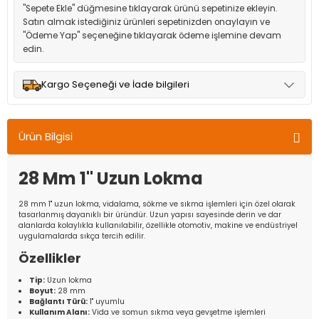
"Sepete Ekle" düğmesine tıklayarak ürünü sepetinize ekleyin.
Satın almak istediğiniz ürünleri sepetinizden onaylayın ve
"Ödeme Yap" seçeneğine tıklayarak ödeme işlemine devam
edin.
Kargo Seçeneği ve İade bilgileri
Müşteri memnuniyetini en üst düzeyde tutmak için anlaşmalı
olduğumuz kargo seçenekleri ile ürünleriniz kısa bir süre içinde
Ürün Bilgisi
adresinize teslim edilir.
28 Mm 1'' Uzun Lokma
28 mm 1'' uzun lokma, vidalama, sökme ve sıkma işlemleri için özel olarak
tasarlanmış dayanıklı bir üründür. Uzun yapısı sayesinde derin ve dar
alanlarda kolaylıkla kullanılabilir, özellikle otomotiv, makine ve endüstriyel
uygulamalarda sıkça tercih edilir.
Özellikler
Tip:
Uzun lokma
Boyut:
28 mm
Bağlantı Türü:
1'' uyumlu
Kullanım Alanı:
Vida ve somun sıkma veya gevşetme işlemleri