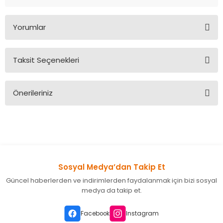
Yorumlar
Taksit Seçenekleri
Bu ürüne ilk yorumu siz yapın!
Önerileriniz
Yorum Yaz
Bu ürünün fiyat bilgisi, resim, ürün açıklamalarında ve diğer
konularda yetersiz gördüğünüz noktaları öneri formunu
kullanarak tarafımıza iletebilirsiniz.
Görüş ve önerileriniz için teşekkür ederiz.
Sosyal Medya’dan Takip Et
Ürün resmi kalitesiz, bozuk veya görüntülenemiyor.
Güncel haberlerden ve indirimlerden faydalanmak için bizi sosyal
Ürün açıklamasında eksik bilgiler bulunuyor.
medya da takip et.
Ürün bilgilerinde hatalar bulunuyor.
Ürün fiyatı diğer sitelerden daha pahalı.
Facebook
Instagram