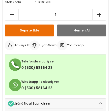
Stok Kodu
LOKC28U
leri
ri
et İç Lastikleri
ment
Makineleri
astikleri
i
kleri
Sepete Ekle
Hemen Al
rleri
rı
Tavsiye Et
Fiyat Alarmı
Yorum Yap
Telefonda sipariş ver
0 (530) 581 64 23
Whatsapp ile sipariş ver
0 (530) 581 64 23
Ürünü Nasıl Satın alırım