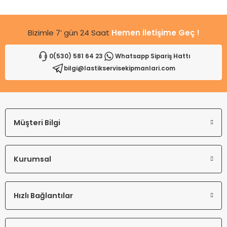
Bu ürüne benzer farklı alternatifler olmalı.
Bizimle 7’ gün 24 Saat
Hemen İletişime Geç !
0(530) 581 64 23
Whatsapp Sipariş Hattı
bilgi@lastikservisekipmanlari.com
Gönder
Müşteri Bilgi
Kurumsal
Hızlı Bağlantılar