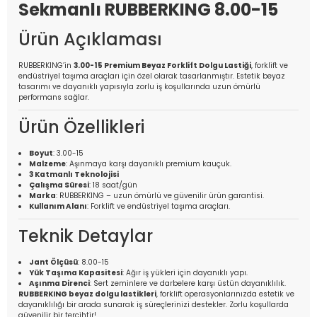
Sekmanlı RUBBERKING 8.00-15
Ürün Açıklaması
RUBBERKING’in
3.00-15 Premium Beyaz Forklift Dolgu Lastiği
, forklift ve
endüstriyel taşıma araçları için özel olarak tasarlanmıştır. Estetik beyaz
tasarımı ve dayanıklı yapısıyla zorlu iş koşullarında uzun ömürlü
performans sağlar.
Ürün Özellikleri
Boyut
: 3.00-15
Malzeme
: Aşınmaya karşı dayanıklı premium kauçuk.
3 Katmanlı Teknolojisi
Çalışma Süresi
: 18 saat/gün
Marka
: RUBBERKING – uzun ömürlü ve güvenilir ürün garantisi.
Kullanım Alanı
: Forklift ve endüstriyel taşıma araçları.
Teknik Detaylar
Jant Ölçüsü
: 8.00-15
Yük Taşıma Kapasitesi
: Ağır iş yükleri için dayanıklı yapı.
Aşınma Direnci
: Sert zeminlere ve darbelere karşı üstün dayanıklılık.
RUBBERKING beyaz dolgu lastikleri
, forklift operasyonlarınızda estetik ve
dayanıklılığı bir arada sunarak iş süreçlerinizi destekler. Zorlu koşullarda
güvenilir bir tercihtir!