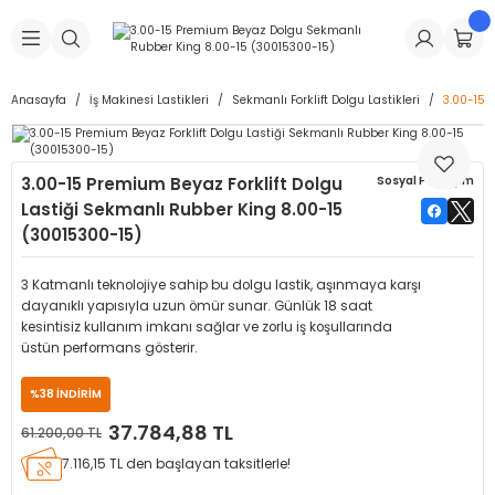
Geri Dön
Geri Dön
Geri Dön
Geri Dön
Geri Dön
Geri Dön
Geri Dön
is Makineleri
Lastikleri
 & Kolonlar
ça
Anasayfa
İş Makinesi Lastikleri
Sekmanlı Forklift Dolgu Lastikleri
3.00-15 
Takma Makineleri
stikleri
astikleri
r
ı
Takma Makinesi Yedek Parçaları
3.00-15 Premium Beyaz Forklift Dolgu
Sosyal Paylaşım
Makineleri
iği
s İç Lastikleri
Siboplar
Makinesi Yedek Parçaları
Lastiği Sekmanlı Rubber King 8.00-15
(30015300-15)
eleri
tikleri
kleri
alar
ar
 Hortumları
3 Katmanlı teknolojiye sahip bu dolgu lastik, aşınmaya karşı
ri
astikleri
r
ı & Sibop İlaveleri
a Tüpü
dayanıklı yapısıyla uzun ömür sunar. Günlük 18 saat
kesintisiz kullanım imkanı sağlar ve zorlu iş koşullarında
üstün performans gösterir.
arı
ft Dolgu Lastikleri
Lastikleri
ları
ları
i & Spreyler
%38 İNDİRİM
eleri
ift Dolgu Lastikleri
ri
 Sibop Kapağı
arı
37.784,88 TL
61.200,00 TL
7.116,15 TL den başlayan taksitlerle!
Makineleri
ri
kleri
Yamalar
r