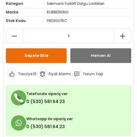
Kategori
Sekmanlı Forklift Dolgu Lastikleri
leri
ri
et İç Lastikleri
ment
Marka
RUBBERKING
Stok Kodu
FBD30015C
Makineleri
astikleri
i
kleri
rleri
rı
Sepete Ekle
Hemen Al
Tavsiye Et
Fiyat Alarmı
Yorum Yap
Telefonda sipariş ver
0 (530) 581 64 23
Whatsapp ile sipariş ver
0 (530) 581 64 23