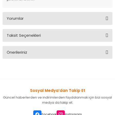
Yorumlar
Taksit Seçenekleri
Bu ürüne ilk yorumu siz yapın!
Önerileriniz
Yorum Yaz
Bu ürünün fiyat bilgisi, resim, ürün açıklamalarında ve diğer
konularda yetersiz gördüğünüz noktaları öneri formunu
kullanarak tarafımıza iletebilirsiniz.
Görüş ve önerileriniz için teşekkür ederiz.
Sosyal Medya’dan Takip Et
Ürün resmi kalitesiz, bozuk veya görüntülenemiyor.
Güncel haberlerden ve indirimlerden faydalanmak için bizi sosyal
Ürün açıklamasında eksik bilgiler bulunuyor.
medya da takip et.
Ürün bilgilerinde hatalar bulunuyor.
Ürün fiyatı diğer sitelerden daha pahalı.
Facebook
Instagram