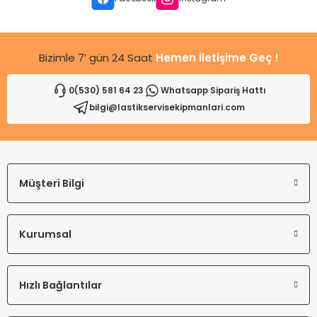
Bu ürüne benzer farklı alternatifler olmalı.
Bizimle 7’ gün 24 Saat
Hemen İletişime Geç !
0(530) 581 64 23
Whatsapp Sipariş Hattı
bilgi@lastikservisekipmanlari.com
Gönder
Müşteri Bilgi
Kurumsal
Hızlı Bağlantılar