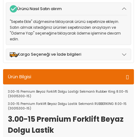
Ürünü Nasıl Satın alırım
"Sepete Ekle" düğmesine tıklayarak ürünü sepetinize ekleyin.
Satın almak istediğiniz ürünleri sepetinizden onaylayın ve
"Ödeme Yap" seçeneğine tıklayarak ödeme işlemine devam
edin.
Kargo Seçeneği ve İade bilgileri
Müşteri memnuniyetini en üst düzeyde tutmak için anlaşmalı
olduğumuz kargo seçenekleri ile ürünleriniz kısa bir süre içinde
Ürün Bilgisi
adresinize teslim edilir.
3.00-15 Premium Beyaz Forklift Dolgu Lastiği Sekmanlı Rubber King 8.00-15
(30015300-15)
3.00-15 Premium Forklift Beyaz Dolgu Lastik Sekmanli RUBBERKING 8.00-15
(30015300-15)
3.00-15 Premium Forklift Beyaz
Dolgu Lastik