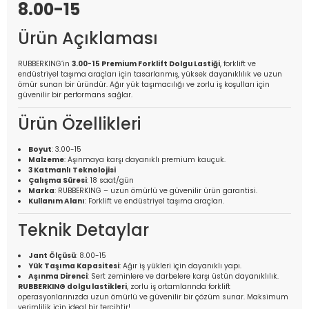
8.00-15
Ürün Açıklaması
RUBBERKING’in
3.00-15 Premium Forklift Dolgu Lastiği
, forklift ve
endüstriyel taşıma araçları için tasarlanmış, yüksek dayanıklılık ve uzun
ömür sunan bir üründür. Ağır yük taşımacılığı ve zorlu iş koşulları için
güvenilir bir performans sağlar.
Ürün Özellikleri
Boyut
: 3.00-15
Malzeme
: Aşınmaya karşı dayanıklı premium kauçuk.
3 Katmanlı Teknolojisi
Çalışma Süresi
: 18 saat/gün
Marka
: RUBBERKING – uzun ömürlü ve güvenilir ürün garantisi.
Kullanım Alanı
: Forklift ve endüstriyel taşıma araçları.
Teknik Detaylar
Jant Ölçüsü
: 8.00-15
Yük Taşıma Kapasitesi
: Ağır iş yükleri için dayanıklı yapı.
Aşınma Direnci
: Sert zeminlere ve darbelere karşı üstün dayanıklılık.
RUBBERKING dolgu lastikleri
, zorlu iş ortamlarında forklift
operasyonlarınızda uzun ömürlü ve güvenilir bir çözüm sunar. Maksimum
verimlilik için ideal bir tercihtir!