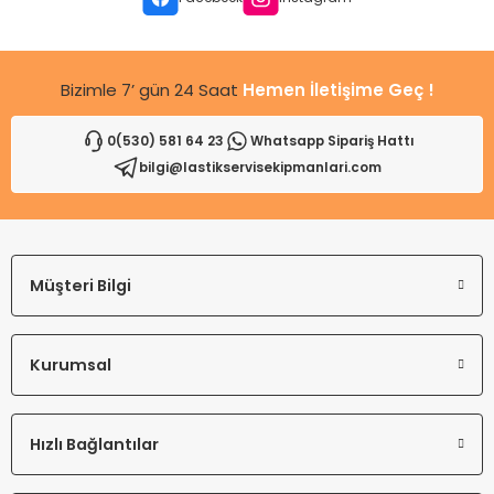
Bu ürüne benzer farklı alternatifler olmalı.
Bizimle 7’ gün 24 Saat
Hemen İletişime Geç !
0(530) 581 64 23
Whatsapp Sipariş Hattı
bilgi@lastikservisekipmanlari.com
Gönder
Müşteri Bilgi
Kurumsal
Hızlı Bağlantılar