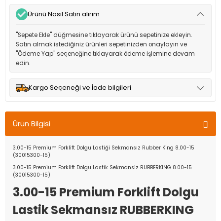
Ürünü Nasıl Satın alırım
"Sepete Ekle" düğmesine tıklayarak ürünü sepetinize ekleyin.
Satın almak istediğiniz ürünleri sepetinizden onaylayın ve
"Ödeme Yap" seçeneğine tıklayarak ödeme işlemine devam
edin.
Kargo Seçeneği ve İade bilgileri
Müşteri memnuniyetini en üst düzeyde tutmak için anlaşmalı
olduğumuz kargo seçenekleri ile ürünleriniz kısa bir süre içinde
Ürün Bilgisi
adresinize teslim edilir.
3.00-15 Premium Forklift Dolgu Lastiği Sekmansız Rubber King 8.00-15
(30015300-15)
3.00-15 Premium Forklift Dolgu Lastik Sekmansiz RUBBERKING 8.00-15
(30015300-15)
3.00-15 Premium Forklift Dolgu
Lastik Sekmansız RUBBERKING