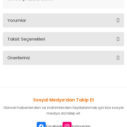
Yorumlar
Taksit Seçenekleri
Bu ürüne ilk yorumu siz yapın!
Önerileriniz
Yorum Yaz
Bu ürünün fiyat bilgisi, resim, ürün açıklamalarında ve diğer
konularda yetersiz gördüğünüz noktaları öneri formunu
kullanarak tarafımıza iletebilirsiniz.
Görüş ve önerileriniz için teşekkür ederiz.
Sosyal Medya’dan Takip Et
Ürün resmi kalitesiz, bozuk veya görüntülenemiyor.
Güncel haberlerden ve indirimlerden faydalanmak için bizi sosyal
Ürün açıklamasında eksik bilgiler bulunuyor.
medya da takip et.
Ürün bilgilerinde hatalar bulunuyor.
Ürün fiyatı diğer sitelerden daha pahalı.
Facebook
Instagram