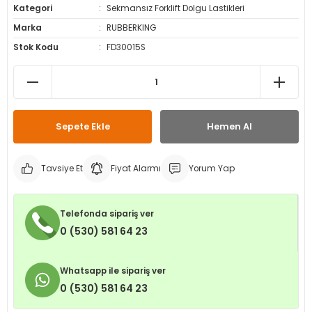
Kategori
Sekmansız Forklift Dolgu Lastikleri
leri
ri
et İç Lastikleri
ment
Marka
RUBBERKING
Stok Kodu
FD30015S
Makineleri
astikleri
i
kleri
rleri
rı
Sepete Ekle
Hemen Al
Tavsiye Et
Fiyat Alarmı
Yorum Yap
Telefonda sipariş ver
0 (530) 581 64 23
Whatsapp ile sipariş ver
0 (530) 581 64 23