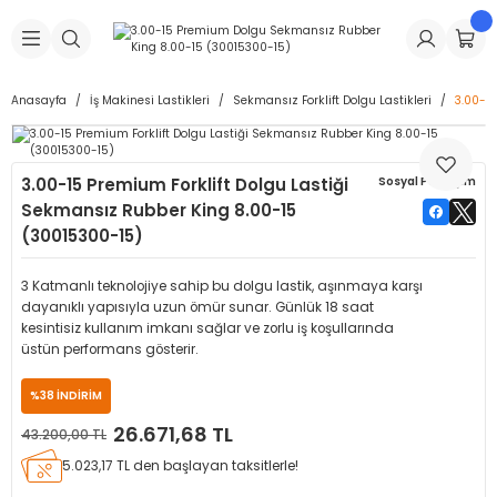
Geri Dön
Geri Dön
Geri Dön
Geri Dön
Geri Dön
Geri Dön
Geri Dön
is Makineleri
Lastikleri
 & Kolonlar
ça
Anasayfa
İş Makinesi Lastikleri
Sekmansız Forklift Dolgu Lastikleri
3.00-1
Takma Makineleri
stikleri
astikleri
r
ı
Takma Makinesi Yedek Parçaları
3.00-15 Premium Forklift Dolgu Lastiği
Sosyal Paylaşım
Makineleri
iği
s İç Lastikleri
Siboplar
Makinesi Yedek Parçaları
Sekmansız Rubber King 8.00-15
(30015300-15)
eleri
tikleri
kleri
alar
ar
 Hortumları
3 Katmanlı teknolojiye sahip bu dolgu lastik, aşınmaya karşı
ri
astikleri
r
ı & Sibop İlaveleri
a Tüpü
dayanıklı yapısıyla uzun ömür sunar. Günlük 18 saat
kesintisiz kullanım imkanı sağlar ve zorlu iş koşullarında
üstün performans gösterir.
arı
ft Dolgu Lastikleri
Lastikleri
ları
ları
i & Spreyler
%38 İNDİRİM
eleri
ift Dolgu Lastikleri
ri
 Sibop Kapağı
arı
26.671,68 TL
43.200,00 TL
5.023,17 TL den başlayan taksitlerle!
Makineleri
ri
kleri
Yamalar
r