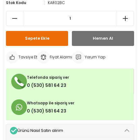
Stok Kodu
KAR02BC
leri
ri
et İç Lastikleri
ment
Makineleri
astikleri
i
kleri
Sepete Ekle
Hemen Al
rleri
rı
Tavsiye Et
Fiyat Alarmı
Yorum Yap
Telefonda sipariş ver
0 (530) 581 64 23
Whatsapp ile sipariş ver
0 (530) 581 64 23
Ürünü Nasıl Satın alırım