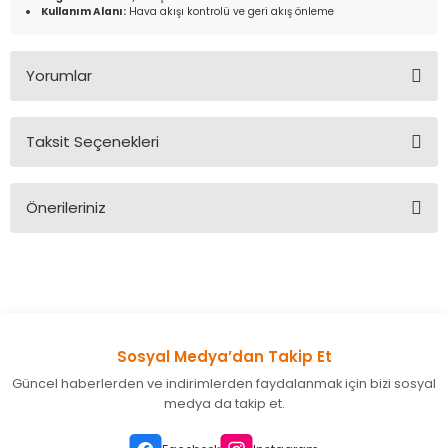
Kullanım Alanı:
Hava akışı kontrolü ve geri akış önleme
Yorumlar
Taksit Seçenekleri
Bu ürüne ilk yorumu siz yapın!
Önerileriniz
Yorum Yaz
Bu ürünün fiyat bilgisi, resim, ürün açıklamalarında ve diğer
konularda yetersiz gördüğünüz noktaları öneri formunu
kullanarak tarafımıza iletebilirsiniz.
Görüş ve önerileriniz için teşekkür ederiz.
Sosyal Medya’dan Takip Et
Ürün resmi kalitesiz, bozuk veya görüntülenemiyor.
Güncel haberlerden ve indirimlerden faydalanmak için bizi sosyal
Ürün açıklamasında eksik bilgiler bulunuyor.
medya da takip et.
Ürün bilgilerinde hatalar bulunuyor.