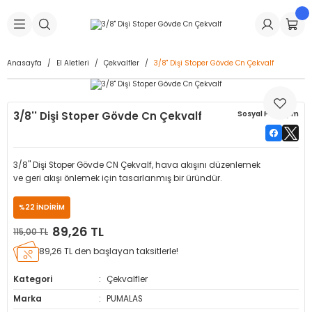
Geri Dön
Geri Dön
Geri Dön
Geri Dön
Geri Dön
Geri Dön
Geri Dön
is Makineleri
Lastikleri
 & Kolonlar
ça
Anasayfa
El Aletleri
Çekvalfler
3/8'' Dişi Stoper Gövde Cn Çekvalf
Takma Makineleri
stikleri
astikleri
r
ı
Takma Makinesi Yedek Parçaları
3/8'' Dişi Stoper Gövde Cn Çekvalf
Sosyal Paylaşım
Makineleri
iği
s İç Lastikleri
Siboplar
Makinesi Yedek Parçaları
eleri
tikleri
kleri
alar
ar
 Hortumları
3/8'' Dişi Stoper Gövde CN Çekvalf, hava akışını düzenlemek
ve geri akışı önlemek için tasarlanmış bir üründür.
ri
astikleri
r
ı & Sibop İlaveleri
a Tüpü
%22 İNDİRİM
arı
ft Dolgu Lastikleri
Lastikleri
ları
ları
i & Spreyler
89,26 TL
115,00 TL
89,26 TL den başlayan taksitlerle!
eleri
ift Dolgu Lastikleri
ri
 Sibop Kapağı
arı
Kategori
Çekvalfler
Makineleri
ri
kleri
Yamalar
r
Marka
PUMALAS