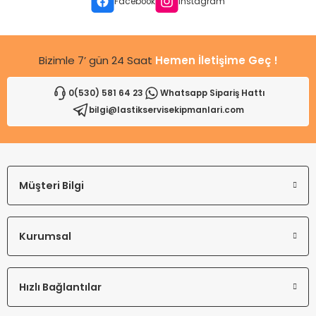
Ürün fiyatı diğer sitelerden daha pahalı.
Facebook
Instagram
Bu ürüne benzer farklı alternatifler olmalı.
Bizimle 7’ gün 24 Saat
Hemen İletişime Geç !
0(530) 581 64 23
Whatsapp Sipariş Hattı
bilgi@lastikservisekipmanlari.com
Gönder
Müşteri Bilgi
Kurumsal
Hızlı Bağlantılar