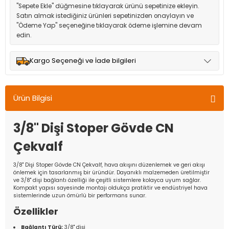
"Sepete Ekle" düğmesine tıklayarak ürünü sepetinize ekleyin.
Satın almak istediğiniz ürünleri sepetinizden onaylayın ve
"Ödeme Yap" seçeneğine tıklayarak ödeme işlemine devam
edin.
Kargo Seçeneği ve İade bilgileri
Müşteri memnuniyetini en üst düzeyde tutmak için anlaşmalı
olduğumuz kargo seçenekleri ile ürünleriniz kısa bir süre içinde
Ürün Bilgisi
adresinize teslim edilir.
3/8'' Dişi Stoper Gövde CN
Çekvalf
3/8'' Dişi Stoper Gövde CN Çekvalf, hava akışını düzenlemek ve geri akışı
önlemek için tasarlanmış bir üründür. Dayanıklı malzemeden üretilmiştir
ve 3/8'' dişi bağlantı özelliği ile çeşitli sistemlere kolayca uyum sağlar.
Kompakt yapısı sayesinde montajı oldukça pratiktir ve endüstriyel hava
sistemlerinde uzun ömürlü bir performans sunar.
Özellikler
Bağlantı Türü:
3/8'' dişi