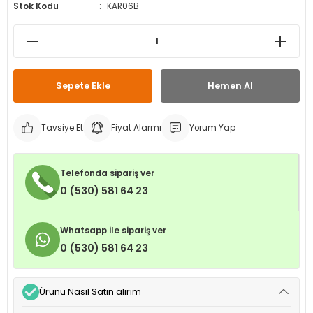
Stok Kodu
KAR06B
leri
ri
et İç Lastikleri
ment
Makineleri
astikleri
i
kleri
Sepete Ekle
Hemen Al
rleri
rı
Tavsiye Et
Fiyat Alarmı
Yorum Yap
Telefonda sipariş ver
0 (530) 581 64 23
Whatsapp ile sipariş ver
0 (530) 581 64 23
Ürünü Nasıl Satın alırım