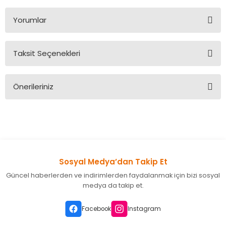
Yorumlar
Taksit Seçenekleri
Bu ürüne ilk yorumu siz yapın!
Önerileriniz
Yorum Yaz
Bu ürünün fiyat bilgisi, resim, ürün açıklamalarında ve diğer
konularda yetersiz gördüğünüz noktaları öneri formunu
kullanarak tarafımıza iletebilirsiniz.
Görüş ve önerileriniz için teşekkür ederiz.
Sosyal Medya’dan Takip Et
Ürün resmi kalitesiz, bozuk veya görüntülenemiyor.
Güncel haberlerden ve indirimlerden faydalanmak için bizi sosyal
Ürün açıklamasında eksik bilgiler bulunuyor.
medya da takip et.
Ürün bilgilerinde hatalar bulunuyor.
Ürün fiyatı diğer sitelerden daha pahalı.
Facebook
Instagram
Bu ürüne benzer farklı alternatifler olmalı.