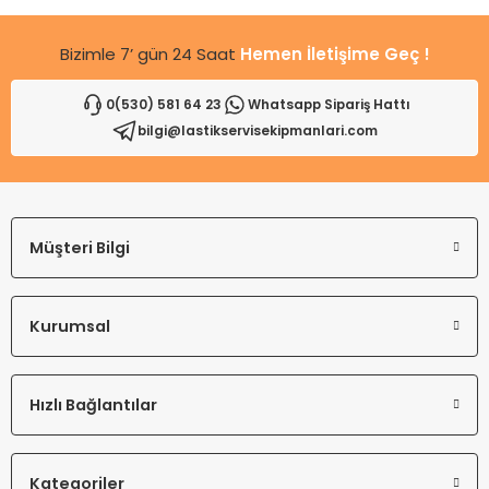
Bizimle 7’ gün 24 Saat
Hemen İletişime Geç !
0(530) 581 64 23
Whatsapp Sipariş Hattı
bilgi@lastikservisekipmanlari.com
Gönder
Müşteri Bilgi
Kurumsal
Hızlı Bağlantılar
Kategoriler