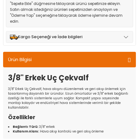
"Sepete Ekle" düğmesine tıklayarak ürünü sepetinize ekleyin.
Satın almak istediğiniz ürünleri sepetinizden onaylayın ve
"Ödeme Yap" seçeneğine tıklayarak ödeme işlemine devam
edin.
Kargo Seçeneği ve İade bilgileri
Müşteri memnuniyetini en üst düzeyde tutmak için anlaşmalı
olduğumuz kargo seçenekleri ile ürünleriniz kısa bir süre içinde
Ürün Bilgisi
adresinize teslim edilir.
3/8'' Erkek Uç Çekvalf
3/8'' Erkek Uç Çekvalf, hava akışını düzenlemek ve geri akışı önlemek için
tasarlanmış dayanıklı bir üründür. Uzun ömürlüdür ve 3/8'' erkek bağlantı
özelliği ile farklı sistemlerle uyum sağlar. Kompakt yapısı sayesinde
montajı kolaydır ve endüstriyel hava sistemlerinde verimli bir şekilde
kullanılabilir.
Özellikler
Bağlantı Türü:
3/8'' erkek
Kullanım Alanı:
Hava akışı kontrolü ve geri akış önleme