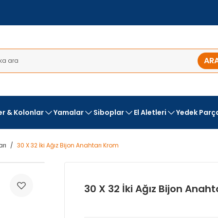
AR
ler & Kolonlar
Yamalar
Siboplar
El Aletleri
Yedek Parç
arı
30 X 32 İki Ağız Bijon Anahtarı Krom
30 X 32 İki Ağız Bijon Anah