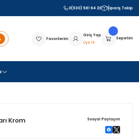
0(530) 581 64 23
Sipariş Takip
Giriş Yap
A
Sepetim
Favorilerim
Üye Ol
a
tarı Krom
Sosyal Paylaşım