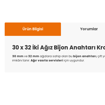
Ürün Bilgisi
Yorumlar
30 x 32 İki Ağız Bijon Anahtarı K
30 mm
ve
32 mm
ağızlara sahip olan bu
bijon anahtarı
, çift
imkânı tanır.
Ağır vasıta servisleri
için uygundur.
Bu ürünün fiyat bilgisi, resim, ürün açıklamalarında ve diğer k
Görüş ve önerileriniz için teşekkür ederiz.
Ürün resmi kalitesiz, bozuk veya görüntülenemiyor.
Ürün açıklamasında eksik bilgiler bulunuyor.