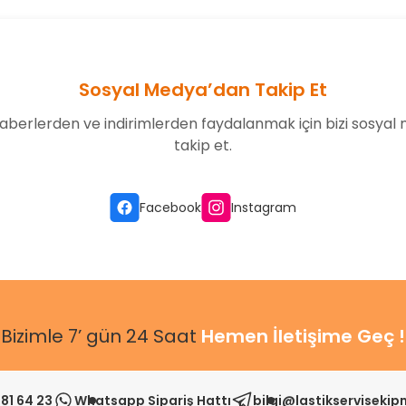
Sosyal Medya’dan Takip Et
aberlerden ve indirimlerden faydalanmak için bizi sosyal
takip et.
Gönder
Facebook
Instagram
Bizimle 7’ gün 24 Saat
Hemen İletişime Geç !
81 64 23
Whatsapp Sipariş Hattı
bilgi@lastikserviseki