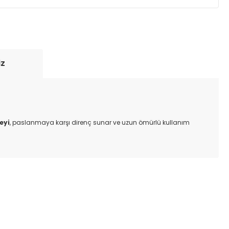
yde tutmak için anlaşmalı olduğumuz kargo
re içinde adresinize teslim edilir.
iz
eyi
, paslanmaya karşı direnç sunar ve uzun ömürlü kullanım
ıza iletebilirsiniz.