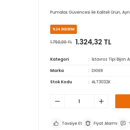
Pumalas Güvencesi ile Kaliteli Ürün, Ay
%24 İNDİRİM
1.324,32 TL
1.750,00 TL
Kategori
İstavroz Tipi Bijon 
Marka
DIGER
Stok Kodu
ALT3032K
Tavsiye Et
Fiyat Alarmı