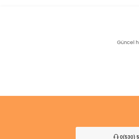
Ürün bilgilerinde hatalar bulunuyor.
Ürün fiyatı diğer sitelerden daha pahalı.
Bu ürüne benzer farklı alternatifler olmalı.
Güncel h
0(530) 5