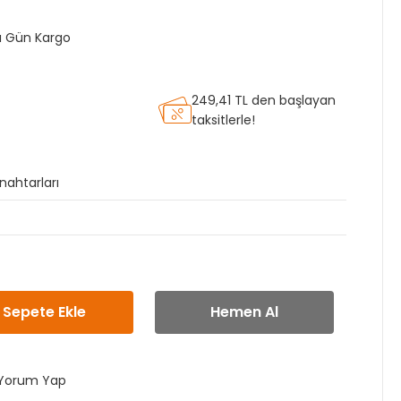
nı Gün Kargo
249,41 TL den başlayan
taksitlerle!
Anahtarları
Sepete Ekle
Hemen Al
Yorum Yap