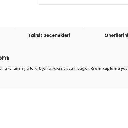
Müşteri memnuniyetini en üst düze
seçenekleri ile ürünleriniz kısa bir sü
Taksit Seçenekleri
Önerilerin
rom
 yönlü kullanımıyla farklı bijon ölçülerine uyum sağlar.
Krom kaplama yüz
onularda yetersiz gördüğünüz noktaları öneri formunu kullanarak tarafım
Bu ürüne ilk yorumu siz yapın!
Yorum Yaz