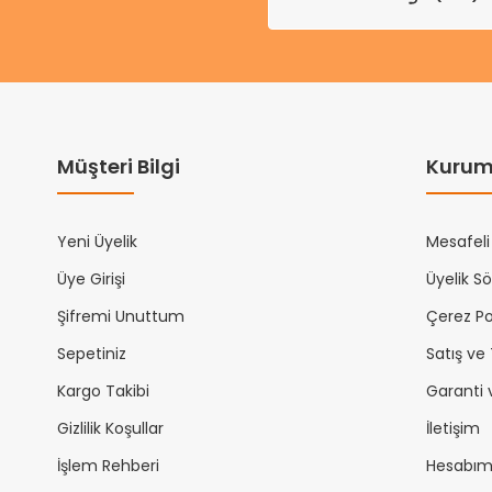
Müşteri Bilgi
Kurum
Yeni Üyelik
Mesafeli
Üye Girişi
Üyelik S
Şifremi Unuttum
Çerez Pol
Sepetiniz
Satış ve
Kargo Takibi
Garanti 
Gizlilik Koşullar
İletişim
İşlem Rehberi
Hesabı