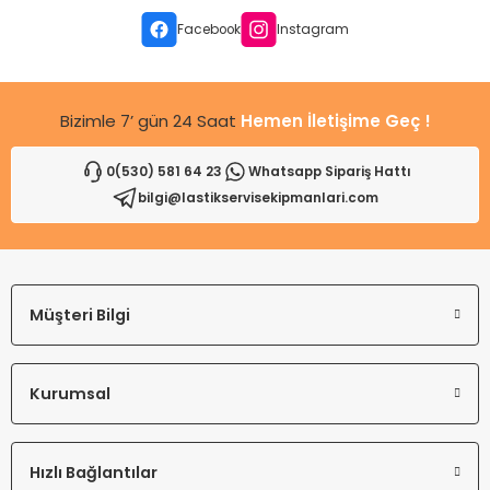
Ürün fiyatı diğer sitelerden daha pahalı.
Facebook
Instagram
Bu ürüne benzer farklı alternatifler olmalı.
Bizimle 7’ gün 24 Saat
Hemen İletişime Geç !
0(530) 581 64 23
Whatsapp Sipariş Hattı
bilgi@lastikservisekipmanlari.com
Gönder
Müşteri Bilgi
Kurumsal
Hızlı Bağlantılar