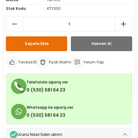
Marka
HATCO
leri
ri
et İç Lastikleri
ment
Stok Kodu
KTY300
Makineleri
astikleri
i
kleri
Sepete Ekle
Hemen Al
rleri
rı
Tavsiye Et
Fiyat Alarmı
Yorum Yap
Telefonda sipariş ver
0 (530) 581 64 23
Whatsapp ile sipariş ver
0 (530) 581 64 23
Ürünü Nasıl Satın alırım