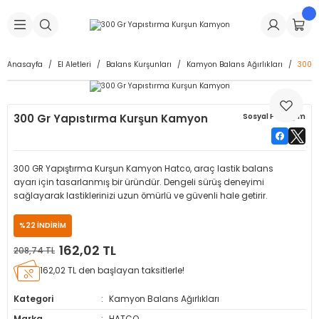
Geri Dön
Geri Dön
Geri Dön
Geri Dön
Geri Dön
Geri Dön
Geri Dön
is Makineleri
Lastikleri
 & Kolonlar
ça
Anasayfa
El Aletleri
Balans Kurşunları
Kamyon Balans Ağırlıkları
300 G
Takma Makineleri
stikleri
astikleri
r
ı
Takma Makinesi Yedek Parçaları
300 Gr Yapıstırma Kurşun Kamyon
Sosyal Paylaşım
Makineleri
iği
s İç Lastikleri
Siboplar
Makinesi Yedek Parçaları
eleri
tikleri
kleri
alar
ar
 Hortumları
300 GR Yapıştırma Kurşun Kamyon Hatco, araç lastik balans
ayarı için tasarlanmış bir üründür. Dengeli sürüş deneyimi
ri
astikleri
r
ı & Sibop İlaveleri
a Tüpü
sağlayarak lastiklerinizi uzun ömürlü ve güvenli hale getirir.
%22 İNDİRİM
arı
ft Dolgu Lastikleri
Lastikleri
ları
ları
i & Spreyler
162,02 TL
208,74 TL
eleri
ift Dolgu Lastikleri
ri
 Sibop Kapağı
arı
162,02 TL den başlayan taksitlerle!
Kategori
Kamyon Balans Ağırlıkları
Makineleri
ri
kleri
Yamalar
r