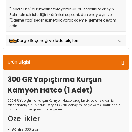
"Sepete Ekle" düğmesine tıklayarak ürünü sepetinize ekleyin.
Satın almak istediğiniz ürünleri sepetinizden onaylayın ve
"Ödeme Yap" seçeneğine tıklayarak ödeme işlemine devam
edin.
Kargo Seçeneği ve İade bilgileri
Müşteri memnuniyetini en üst düzeyde tutmak için anlaşmalı
olduğumuz kargo seçenekleri ile ürünleriniz kısa bir süre içinde
Ürün Bilgisi
adresinize teslim edilir.
300 GR Yapıştırma Kurşun
Kamyon Hatco (1 Adet)
300 GR Yapıştırma Kurşun Kamyon Hatco, araç lastik balans ayarı için
tasarlanmış bir üründür. Dengeli sürüş deneyimi sağlayarak lastiklerinizi
uzun ömürlü ve güvenli hale getirir.
Özellikler
Ağırlık:
300 gram