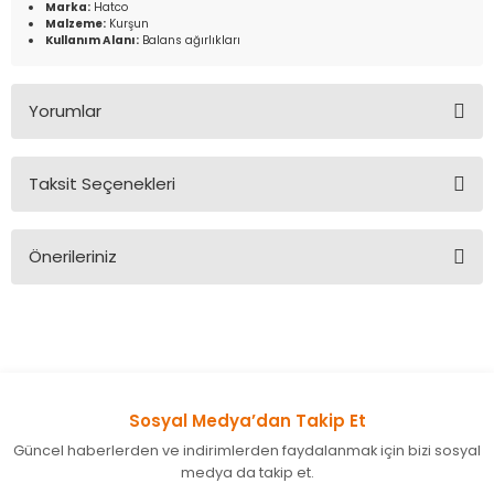
Marka:
Hatco
Malzeme:
Kurşun
Kullanım Alanı:
Balans ağırlıkları
Yorumlar
Taksit Seçenekleri
Bu ürüne ilk yorumu siz yapın!
Önerileriniz
Yorum Yaz
Bu ürünün fiyat bilgisi, resim, ürün açıklamalarında ve diğer
konularda yetersiz gördüğünüz noktaları öneri formunu
kullanarak tarafımıza iletebilirsiniz.
Görüş ve önerileriniz için teşekkür ederiz.
Sosyal Medya’dan Takip Et
Ürün resmi kalitesiz, bozuk veya görüntülenemiyor.
Güncel haberlerden ve indirimlerden faydalanmak için bizi sosyal
Ürün açıklamasında eksik bilgiler bulunuyor.
medya da takip et.
Ürün bilgilerinde hatalar bulunuyor.