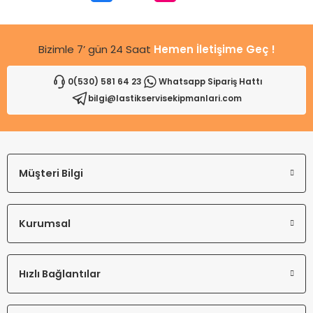
Bu ürüne benzer farklı alternatifler olmalı.
Bizimle 7’ gün 24 Saat
Hemen İletişime Geç !
0(530) 581 64 23
Whatsapp Sipariş Hattı
bilgi@lastikservisekipmanlari.com
Gönder
Müşteri Bilgi
Kurumsal
Hızlı Bağlantılar