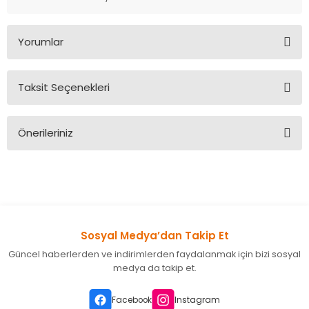
Yorumlar
Taksit Seçenekleri
Bu ürüne ilk yorumu siz yapın!
Önerileriniz
Yorum Yaz
Bu ürünün fiyat bilgisi, resim, ürün açıklamalarında ve diğer
konularda yetersiz gördüğünüz noktaları öneri formunu
kullanarak tarafımıza iletebilirsiniz.
Görüş ve önerileriniz için teşekkür ederiz.
Sosyal Medya’dan Takip Et
Ürün resmi kalitesiz, bozuk veya görüntülenemiyor.
Güncel haberlerden ve indirimlerden faydalanmak için bizi sosyal
Ürün açıklamasında eksik bilgiler bulunuyor.
medya da takip et.
Ürün bilgilerinde hatalar bulunuyor.
Ürün fiyatı diğer sitelerden daha pahalı.
Facebook
Instagram