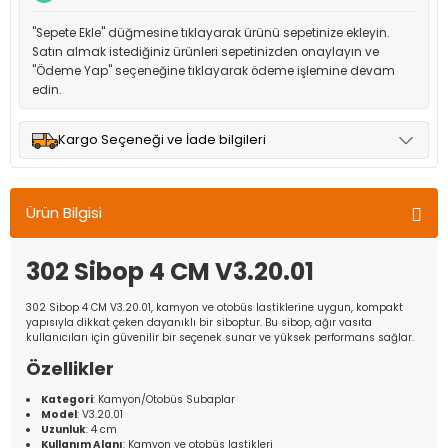
"Sepete Ekle" düğmesine tıklayarak ürünü sepetinize ekleyin.
Satın almak istediğiniz ürünleri sepetinizden onaylayın ve
"Ödeme Yap" seçeneğine tıklayarak ödeme işlemine devam
edin.
Kargo Seçeneği ve İade bilgileri
Müşteri memnuniyetini en üst düzeyde tutmak için anlaşmalı
olduğumuz kargo seçenekleri ile ürünleriniz kısa bir süre içinde
Ürün Bilgisi
adresinize teslim edilir.
302 Sibop 4 CM V3.20.01
302 Sibop 4 CM V3.20.01, kamyon ve otobüs lastiklerine uygun, kompakt
yapısıyla dikkat çeken dayanıklı bir siboptur. Bu sibop, ağır vasıta
kullanıcıları için güvenilir bir seçenek sunar ve yüksek performans sağlar.
Özellikler
Kategori
: Kamyon/Otobüs Subaplar
Model
: V3.20.01
Uzunluk
: 4 cm
Kullanım Alanı
: Kamyon ve otobüs lastikleri