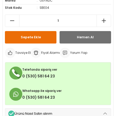
Marka
OUYADC
leri
ri
et İç Lastikleri
ment
Stok Kodu
SBE04
Makineleri
astikleri
i
kleri
Sepete Ekle
Hemen Al
rleri
rı
Tavsiye Et
Fiyat Alarmı
Yorum Yap
Telefonda sipariş ver
0 (530) 581 64 23
Whatsapp ile sipariş ver
0 (530) 581 64 23
Ürünü Nasıl Satın alırım