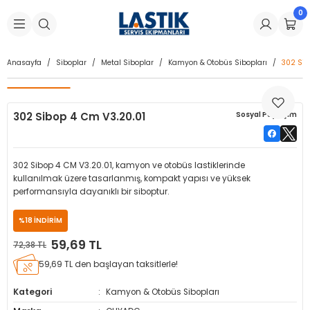
0
Geri Dön
Geri Dön
Geri Dön
Geri Dön
Geri Dön
Geri Dön
Geri Dön
is Makineleri
Lastikleri
 & Kolonlar
ça
Anasayfa
Siboplar
Metal Siboplar
Kamyon & Otobüs Sibopları
302 Sib
Takma Makineleri
stikleri
astikleri
r
ı
Takma Makinesi Yedek Parçaları
302 Sibop 4 Cm V3.20.01
Sosyal Paylaşım
Makineleri
iği
s İç Lastikleri
Siboplar
Makinesi Yedek Parçaları
eleri
tikleri
kleri
alar
ar
 Hortumları
302 Sibop 4 CM V3.20.01, kamyon ve otobüs lastiklerinde
kullanılmak üzere tasarlanmış, kompakt yapısı ve yüksek
ri
astikleri
r
ı & Sibop İlaveleri
a Tüpü
performansıyla dayanıklı bir siboptur.
%18 İNDİRİM
arı
ft Dolgu Lastikleri
Lastikleri
ları
ları
i & Spreyler
59,69 TL
72,38 TL
eleri
ift Dolgu Lastikleri
ri
 Sibop Kapağı
arı
59,69 TL den başlayan taksitlerle!
Makineleri
ri
kleri
Yamalar
r
Kategori
Kamyon & Otobüs Sibopları