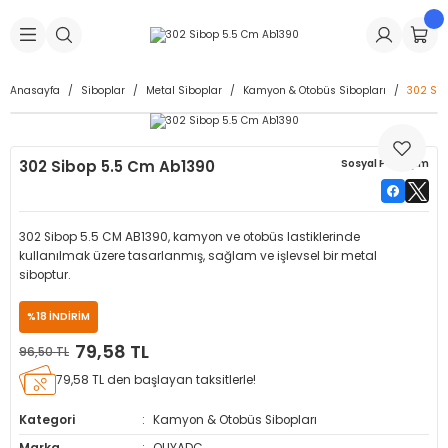
Geri Dön
Geri Dön
Geri Dön
Geri Dön
Geri Dön
Geri Dön
Geri Dön
is Makineleri
Lastikleri
 & Kolonlar
ça
Anasayfa
Siboplar
Metal Siboplar
Kamyon & Otobüs Sibopları
302 Sib
Takma Makineleri
stikleri
astikleri
r
ı
Takma Makinesi Yedek Parçaları
302 Sibop 5.5 Cm Ab1390
Sosyal Paylaşım
Makineleri
iği
s İç Lastikleri
Siboplar
Makinesi Yedek Parçaları
eleri
tikleri
kleri
alar
ar
 Hortumları
302 Sibop 5.5 CM AB1390, kamyon ve otobüs lastiklerinde
kullanılmak üzere tasarlanmış, sağlam ve işlevsel bir metal
ri
astikleri
r
ı & Sibop İlaveleri
a Tüpü
siboptur.
%18 İNDİRİM
arı
ft Dolgu Lastikleri
Lastikleri
ları
ları
i & Spreyler
79,58 TL
96,50 TL
eleri
ift Dolgu Lastikleri
ri
 Sibop Kapağı
arı
79,58 TL den başlayan taksitlerle!
Kategori
Kamyon & Otobüs Sibopları
Makineleri
ri
kleri
Yamalar
r