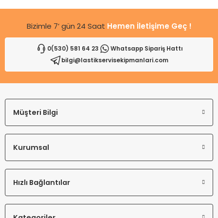
Bizimle 7’ gün 24 Saat
Hemen İletişime Geç !
0(530) 581 64 23
Whatsapp Sipariş Hattı
bilgi@lastikservisekipmanlari.com
Gönder
Müşteri Bilgi
Kurumsal
Hızlı Bağlantılar
Kategoriler