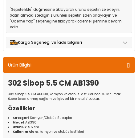
"Sepete Ekle" düğmesine tıklayarak ürünü sepetinize ekleyin.
Satın almak istediğiniz ürünleri sepetinizden onaylayın ve
"Ödeme Yap" seçeneğine tıklayarak ödeme işlemine devam
edin.
Kargo Seçeneği ve İade bilgileri
Müşteri memnuniyetini en üst düzeyde tutmak için anlaşmalı
olduğumuz kargo seçenekleri ile ürünleriniz kısa bir süre içinde
Ürün Bilgisi
adresinize teslim edilir.
302 Sibop 5.5 CM AB1390
302 Sibop 5.5 CM AB1390, kamyon ve otobüs lastiklerinde kullanılmak
üzere tasarlanmış, sağlam ve işlevsel bir metal siboptur.
Özellikler
Kategori
: Kamyon/Otobüs Subaplar
Model
: AB1390
Uzunluk
: 5.5 cm
Kullanım Alanı
: Kamyon ve otobüs lastikleri