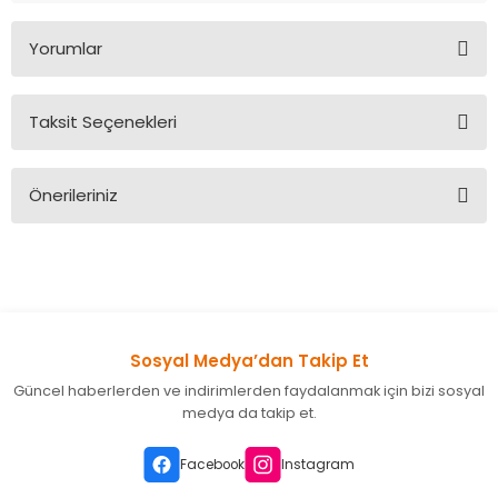
Yorumlar
Taksit Seçenekleri
Bu ürüne ilk yorumu siz yapın!
Önerileriniz
Yorum Yaz
Bu ürünün fiyat bilgisi, resim, ürün açıklamalarında ve diğer
konularda yetersiz gördüğünüz noktaları öneri formunu
kullanarak tarafımıza iletebilirsiniz.
Görüş ve önerileriniz için teşekkür ederiz.
Sosyal Medya’dan Takip Et
Ürün resmi kalitesiz, bozuk veya görüntülenemiyor.
Güncel haberlerden ve indirimlerden faydalanmak için bizi sosyal
Ürün açıklamasında eksik bilgiler bulunuyor.
medya da takip et.
Ürün bilgilerinde hatalar bulunuyor.
Ürün fiyatı diğer sitelerden daha pahalı.
Facebook
Instagram
Bu ürüne benzer farklı alternatifler olmalı.