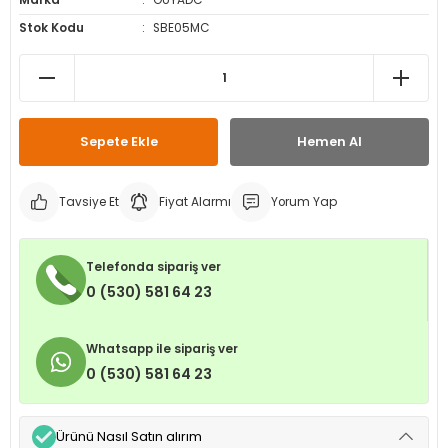
Marka
OUYADC
leri
ri
et İç Lastikleri
ment
Stok Kodu
SBE05MC
Makineleri
astikleri
i
kleri
Sepete Ekle
Hemen Al
rleri
rı
Tavsiye Et
Fiyat Alarmı
Yorum Yap
Telefonda sipariş ver
0 (530) 581 64 23
Whatsapp ile sipariş ver
0 (530) 581 64 23
Ürünü Nasıl Satın alırım