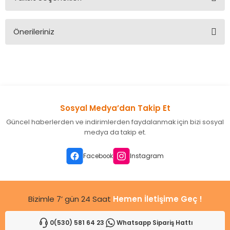
Bu ürüne ilk yorumu siz yapın!
Önerileriniz
Yorum Yaz
Bu ürünün fiyat bilgisi, resim, ürün açıklamalarında ve diğer
konularda yetersiz gördüğünüz noktaları öneri formunu
kullanarak tarafımıza iletebilirsiniz.
Görüş ve önerileriniz için teşekkür ederiz.
Sosyal Medya’dan Takip Et
Ürün resmi kalitesiz, bozuk veya görüntülenemiyor.
Güncel haberlerden ve indirimlerden faydalanmak için bizi sosyal
Ürün açıklamasında eksik bilgiler bulunuyor.
medya da takip et.
Ürün bilgilerinde hatalar bulunuyor.
Ürün fiyatı diğer sitelerden daha pahalı.
Facebook
Instagram
Bu ürüne benzer farklı alternatifler olmalı.
Bizimle 7’ gün 24 Saat
Hemen İletişime Geç !
0(530) 581 64 23
Whatsapp Sipariş Hattı