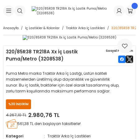
Geri Dön
Geri Dön
Geri Dön
Geri Dön
Geri Dön
Geri Dön
Geri Dön
is Makineleri
Lastikleri
 & Kolonlar
ça
Anasayfa
İç Lastikler & Kolonlar
Traktör Arka İç Lastikleri
320/85R38 TR218
Takma Makineleri
stikleri
astikleri
r
ı
Takma Makinesi Yedek Parçaları
320/85R38 TR218A Xx İç Lastik
Sosyal Paylaşım
Makineleri
iği
s İç Lastikleri
Siboplar
Makinesi Yedek Parçaları
Puma/Metro (3208538)
eleri
tikleri
kleri
alar
ar
 Hortumları
Puma Metro marka Traktör Arka İç Lastiği, üstün kaliteli
malzemelerden üretilmiş olup dayanıklılık ve güvenilirlik
ri
astikleri
r
ı & Sibop İlaveleri
a Tüpü
sunar. Bu iç lastik, traktörler için özel olarak tasarlanmış olup,
zorlu tarım koşullarında maksimum performans sağlar.
arı
ft Dolgu Lastikleri
Lastikleri
ları
ları
i & Spreyler
%30 İNDİRİM
2.980,76 TL
4.267,10 TL
eleri
ift Dolgu Lastikleri
ri
 Sibop Kapağı
arı
561,38 TL den başlayan taksitlerle!
Makineleri
ri
kleri
Yamalar
r
Kategori
Traktör Arka İç Lastikleri