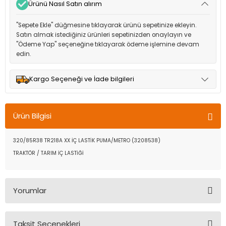
Ürünü Nasıl Satın alırım
"Sepete Ekle" düğmesine tıklayarak ürünü sepetinize ekleyin.
Satın almak istediğiniz ürünleri sepetinizden onaylayın ve
"Ödeme Yap" seçeneğine tıklayarak ödeme işlemine devam
edin.
Kargo Seçeneği ve İade bilgileri
Müşteri memnuniyetini en üst düzeyde tutmak için anlaşmalı
olduğumuz kargo seçenekleri ile ürünleriniz kısa bir süre içinde
Ürün Bilgisi
adresinize teslim edilir.
320/85R38 TR218A XX İÇ LASTİK PUMA/METRO (3208538)
TRAKTÖR / TARIM İÇ LASTİĞİ
Yorumlar
Taksit Seçenekleri