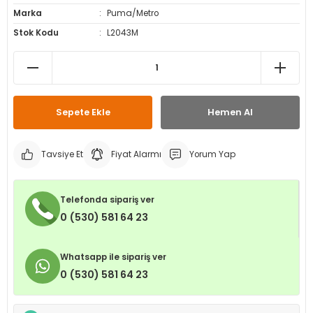
Marka
Puma/Metro
leri
ri
et İç Lastikleri
ment
Stok Kodu
L2043M
Makineleri
astikleri
i
kleri
Sepete Ekle
Hemen Al
rleri
rı
Tavsiye Et
Fiyat Alarmı
Yorum Yap
Telefonda sipariş ver
0 (530) 581 64 23
Whatsapp ile sipariş ver
0 (530) 581 64 23