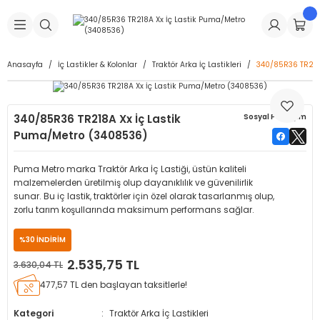
Geri Dön
Geri Dön
Geri Dön
Geri Dön
Geri Dön
Geri Dön
Geri Dön
is Makineleri
Lastikleri
 & Kolonlar
ça
Anasayfa
İç Lastikler & Kolonlar
Traktör Arka İç Lastikleri
340/85R36 TR218
Takma Makineleri
stikleri
astikleri
r
ı
Takma Makinesi Yedek Parçaları
340/85R36 TR218A Xx İç Lastik
Sosyal Paylaşım
Makineleri
iği
s İç Lastikleri
Siboplar
Makinesi Yedek Parçaları
Puma/Metro (3408536)
eleri
tikleri
kleri
alar
ar
 Hortumları
Puma Metro marka Traktör Arka İç Lastiği, üstün kaliteli
malzemelerden üretilmiş olup dayanıklılık ve güvenilirlik
ri
astikleri
r
ı & Sibop İlaveleri
a Tüpü
sunar. Bu iç lastik, traktörler için özel olarak tasarlanmış olup,
zorlu tarım koşullarında maksimum performans sağlar.
arı
ft Dolgu Lastikleri
Lastikleri
ları
ları
i & Spreyler
%30 İNDİRİM
2.535,75 TL
3.630,04 TL
eleri
ift Dolgu Lastikleri
ri
 Sibop Kapağı
arı
477,57 TL den başlayan taksitlerle!
Makineleri
ri
kleri
Yamalar
r
Kategori
Traktör Arka İç Lastikleri