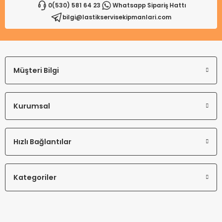
0(530) 581 64 23
Whatsapp Sipariş Hattı
bilgi@lastikservisekipmanlari.com
Gönder
Müşteri Bilgi
Kurumsal
Hızlı Bağlantılar
Kategoriler