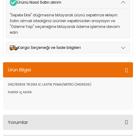
Ürünü Nasıl Satın alırım
"Sepete Ekle" düğmesine tıklayarak ürünü sepetinize ekleyin.
Satın almak istediğiniz ürünleri sepetinizden onaylayın ve
"Ödeme Yap" seçeneğine tıklayarak ödeme işlemine devam
edin.
Kargo Seçeneği ve İade bilgileri
Müşteri memnuniyetini en üst düzeyde tutmak için anlaşmalı
olduğumuz kargo seçenekleri ile ürünleriniz kısa bir süre içinde
Ürün Bilgisi
adresinize teslim edilir.
340/85R36 TR218A IC LASTIK PUMA/METRO (3408536)
traktör iç lastik
Yorumlar