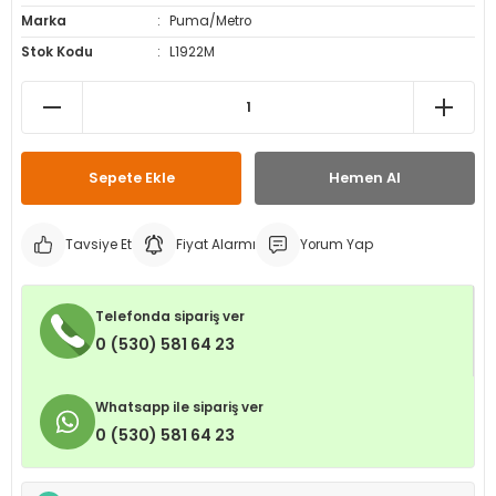
Marka
Puma/Metro
leri
ri
et İç Lastikleri
ment
Stok Kodu
L1922M
Makineleri
astikleri
i
kleri
Sepete Ekle
Hemen Al
rleri
rı
Tavsiye Et
Fiyat Alarmı
Yorum Yap
Telefonda sipariş ver
0 (530) 581 64 23
Whatsapp ile sipariş ver
0 (530) 581 64 23