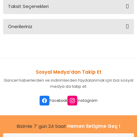
Taksit Seçenekleri
Bu ürüne ilk yorumu siz yapın!
Önerileriniz
Yorum Yaz
Bu ürünün fiyat bilgisi, resim, ürün açıklamalarında ve diğer
konularda yetersiz gördüğünüz noktaları öneri formunu
kullanarak tarafımıza iletebilirsiniz.
Görüş ve önerileriniz için teşekkür ederiz.
Sosyal Medya’dan Takip Et
Ürün resmi kalitesiz, bozuk veya görüntülenemiyor.
Güncel haberlerden ve indirimlerden faydalanmak için bizi sosyal
Ürün açıklamasında eksik bilgiler bulunuyor.
medya da takip et.
Ürün bilgilerinde hatalar bulunuyor.
Ürün fiyatı diğer sitelerden daha pahalı.
Facebook
Instagram
Bu ürüne benzer farklı alternatifler olmalı.
Bizimle 7’ gün 24 Saat
Hemen İletişime Geç !