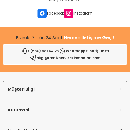
Ürün bilgilerinde hatalar bulunuyor.
Ürün fiyatı diğer sitelerden daha pahalı.
Facebook
Instagram
Bu ürüne benzer farklı alternatifler olmalı.
Bizimle 7’ gün 24 Saat
Hemen İletişime Geç !
0(530) 581 64 23
Whatsapp Sipariş Hattı
bilgi@lastikservisekipmanlari.com
Gönder
Müşteri Bilgi
Kurumsal