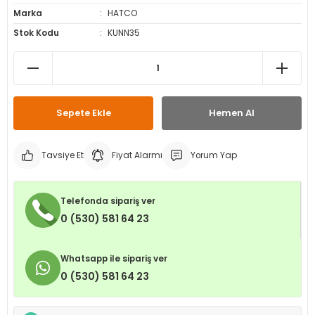
Marka
HATCO
leri
ri
et İç Lastikleri
ment
Stok Kodu
KUNN35
Makineleri
astikleri
i
kleri
Sepete Ekle
Hemen Al
rleri
rı
Tavsiye Et
Fiyat Alarmı
Yorum Yap
Telefonda sipariş ver
0 (530) 581 64 23
Whatsapp ile sipariş ver
0 (530) 581 64 23