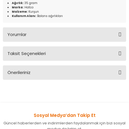
Ağırlık:
35 gram
Marka:
Hatco
Malzeme:
Kurşun
Kullanım Alanı:
Balans ağırlıkları
Yorumlar
Taksit Seçenekleri
Bu ürüne ilk yorumu siz yapın!
Önerileriniz
Yorum Yaz
Bu ürünün fiyat bilgisi, resim, ürün açıklamalarında ve diğer
konularda yetersiz gördüğünüz noktaları öneri formunu
kullanarak tarafımıza iletebilirsiniz.
Görüş ve önerileriniz için teşekkür ederiz.
Sosyal Medya’dan Takip Et
Ürün resmi kalitesiz, bozuk veya görüntülenemiyor.
Güncel haberlerden ve indirimlerden faydalanmak için bizi sosyal
Ürün açıklamasında eksik bilgiler bulunuyor.
medya da takip et.