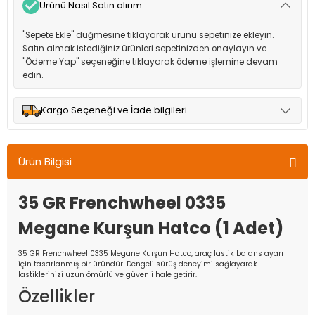
Ürünü Nasıl Satın alırım
"Sepete Ekle" düğmesine tıklayarak ürünü sepetinize ekleyin.
Satın almak istediğiniz ürünleri sepetinizden onaylayın ve
"Ödeme Yap" seçeneğine tıklayarak ödeme işlemine devam
edin.
Kargo Seçeneği ve İade bilgileri
Müşteri memnuniyetini en üst düzeyde tutmak için anlaşmalı
olduğumuz kargo seçenekleri ile ürünleriniz kısa bir süre içinde
Ürün Bilgisi
adresinize teslim edilir.
35 GR Frenchwheel 0335
Megane Kurşun Hatco (1 Adet)
35 GR Frenchwheel 0335 Megane Kurşun Hatco, araç lastik balans ayarı
için tasarlanmış bir üründür. Dengeli sürüş deneyimi sağlayarak
lastiklerinizi uzun ömürlü ve güvenli hale getirir.
Özellikler