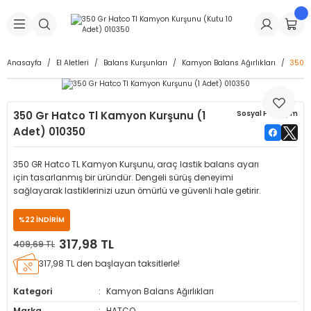
Geri Dön
Geri Dön
Geri Dön
Geri Dön
Geri Dön
Geri Dön
Geri Dön
is Makineleri
Lastikleri
 & Kolonlar
ça
Anasayfa
El Aletleri
Balans Kurşunları
Kamyon Balans Ağırlıkları
350 G
Takma Makineleri
stikleri
astikleri
r
ı
Takma Makinesi Yedek Parçaları
350 Gr Hatco Tl Kamyon Kurşunu (1
Sosyal Paylaşım
Makineleri
iği
s İç Lastikleri
Siboplar
Makinesi Yedek Parçaları
Adet) 010350
eleri
tikleri
kleri
alar
ar
 Hortumları
350 GR Hatco TL Kamyon Kurşunu, araç lastik balans ayarı
için tasarlanmış bir üründür. Dengeli sürüş deneyimi
ri
astikleri
r
ı & Sibop İlaveleri
a Tüpü
sağlayarak lastiklerinizi uzun ömürlü ve güvenli hale getirir.
%22 İNDİRİM
arı
ft Dolgu Lastikleri
Lastikleri
ları
ları
i & Spreyler
317,98 TL
409,69 TL
eleri
ift Dolgu Lastikleri
ri
 Sibop Kapağı
arı
317,98 TL den başlayan taksitlerle!
Kategori
Kamyon Balans Ağırlıkları
Makineleri
ri
kleri
Yamalar
r