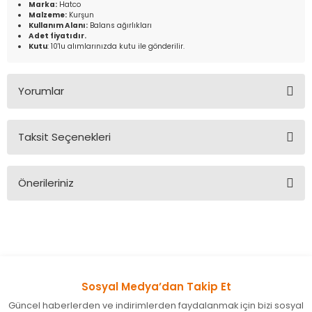
Marka:
Hatco
Malzeme:
Kurşun
Kullanım Alanı:
Balans ağırlıkları
Adet fiyatıdır.
Kutu
: 10'lu alımlarınızda kutu ile gönderilir.
Yorumlar
Taksit Seçenekleri
Bu ürüne ilk yorumu siz yapın!
Önerileriniz
Yorum Yaz
Bu ürünün fiyat bilgisi, resim, ürün açıklamalarında ve diğer
konularda yetersiz gördüğünüz noktaları öneri formunu
kullanarak tarafımıza iletebilirsiniz.
Görüş ve önerileriniz için teşekkür ederiz.
Sosyal Medya’dan Takip Et
Ürün resmi kalitesiz, bozuk veya görüntülenemiyor.
Güncel haberlerden ve indirimlerden faydalanmak için bizi sosyal