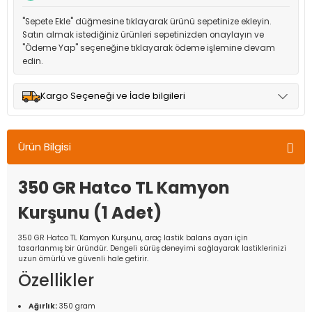
"Sepete Ekle" düğmesine tıklayarak ürünü sepetinize ekleyin.
Satın almak istediğiniz ürünleri sepetinizden onaylayın ve
"Ödeme Yap" seçeneğine tıklayarak ödeme işlemine devam
edin.
Kargo Seçeneği ve İade bilgileri
Müşteri memnuniyetini en üst düzeyde tutmak için anlaşmalı
olduğumuz kargo seçenekleri ile ürünleriniz kısa bir süre içinde
Ürün Bilgisi
adresinize teslim edilir.
350 GR Hatco TL Kamyon
Kurşunu (1 Adet)
350 GR Hatco TL Kamyon Kurşunu, araç lastik balans ayarı için
tasarlanmış bir üründür. Dengeli sürüş deneyimi sağlayarak lastiklerinizi
uzun ömürlü ve güvenli hale getirir.
Özellikler
Ağırlık:
350 gram