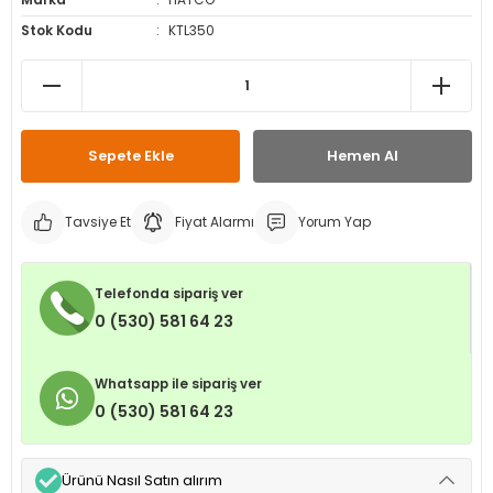
Marka
HATCO
leri
ri
et İç Lastikleri
ment
Stok Kodu
KTL350
Makineleri
astikleri
i
kleri
Sepete Ekle
Hemen Al
rleri
rı
Tavsiye Et
Fiyat Alarmı
Yorum Yap
Telefonda sipariş ver
0 (530) 581 64 23
Whatsapp ile sipariş ver
0 (530) 581 64 23
Ürünü Nasıl Satın alırım