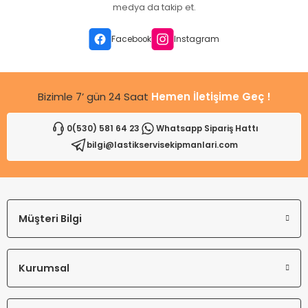
Ürün açıklamasında eksik bilgiler bulunuyor.
medya da takip et.
Ürün bilgilerinde hatalar bulunuyor.
Ürün fiyatı diğer sitelerden daha pahalı.
Facebook
Instagram
Bu ürüne benzer farklı alternatifler olmalı.
Bizimle 7’ gün 24 Saat
Hemen İletişime Geç !
0(530) 581 64 23
Whatsapp Sipariş Hattı
bilgi@lastikservisekipmanlari.com
Gönder
Müşteri Bilgi
Kurumsal