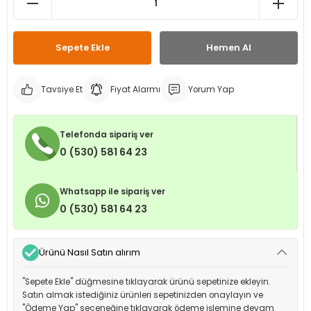
leri
ri
et İç Lastikleri
ment
Sepete Ekle
Hemen Al
Makineleri
astikleri
i
kleri
Tavsiye Et
Fiyat Alarmı
Yorum Yap
rleri
rı
Telefonda sipariş ver
0 (530) 581 64 23
Whatsapp ile sipariş ver
0 (530) 581 64 23
Ürünü Nasıl Satın alırım
"Sepete Ekle" düğmesine tıklayarak ürünü sepetinize ekleyin.
Satın almak istediğiniz ürünleri sepetinizden onaylayın ve
"Ödeme Yap" seçeneğine tıklayarak ödeme işlemine devam