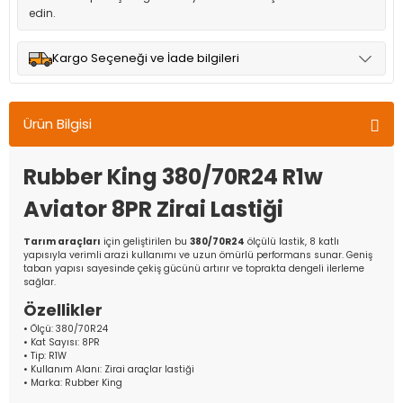
edin.
Kargo Seçeneği ve İade bilgileri
Müşteri memnuniyetini en üst düzeyde tutmak için anlaşmalı
olduğumuz kargo seçenekleri ile ürünleriniz kısa bir süre içinde
Ürün Bilgisi
adresinize teslim edilir.
Rubber King 380/70R24 R1w
Aviator 8PR Zirai Lastiği
Tarım araçları
için geliştirilen bu
380/70R24
ölçülü lastik, 8 katlı
yapısıyla verimli arazi kullanımı ve uzun ömürlü performans sunar. Geniş
taban yapısı sayesinde çekiş gücünü artırır ve toprakta dengeli ilerleme
sağlar.
Özellikler
• Ölçü: 380/70R24
• Kat Sayısı: 8PR
• Tip: R1W
• Kullanım Alanı: Zirai araçlar lastiği
• Marka: Rubber King