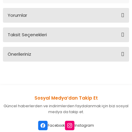
Yorumlar
Taksit Seçenekleri
Bu ürüne ilk yorumu siz yapın!
Önerileriniz
Yorum Yaz
Bu ürünün fiyat bilgisi, resim, ürün açıklamalarında ve diğer
konularda yetersiz gördüğünüz noktaları öneri formunu
kullanarak tarafımıza iletebilirsiniz.
Görüş ve önerileriniz için teşekkür ederiz.
Sosyal Medya’dan Takip Et
Ürün resmi kalitesiz, bozuk veya görüntülenemiyor.
Güncel haberlerden ve indirimlerden faydalanmak için bizi sosyal
Ürün açıklamasında eksik bilgiler bulunuyor.
medya da takip et.
Ürün bilgilerinde hatalar bulunuyor.
Ürün fiyatı diğer sitelerden daha pahalı.
Facebook
Instagram