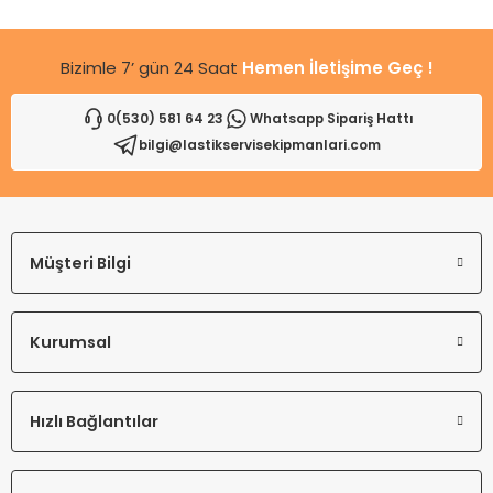
Bu ürüne benzer farklı alternatifler olmalı.
Bizimle 7’ gün 24 Saat
Hemen İletişime Geç !
0(530) 581 64 23
Whatsapp Sipariş Hattı
bilgi@lastikservisekipmanlari.com
Gönder
Müşteri Bilgi
Kurumsal
Hızlı Bağlantılar