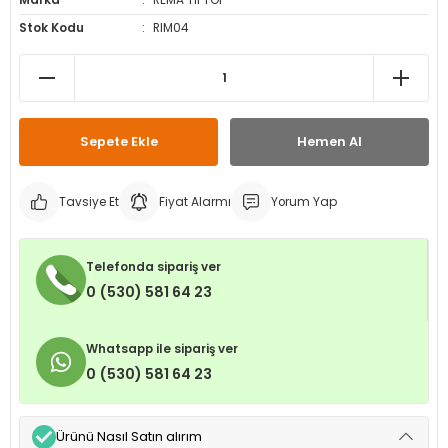
Marka
REMA TIPTOP
leri
ri
et İç Lastikleri
ment
Stok Kodu
RIM04
Makineleri
astikleri
i
kleri
Sepete Ekle
Hemen Al
rleri
rı
Tavsiye Et
Fiyat Alarmı
Yorum Yap
Telefonda sipariş ver
0 (530) 581 64 23
Whatsapp ile sipariş ver
0 (530) 581 64 23
Ürünü Nasıl Satın alırım