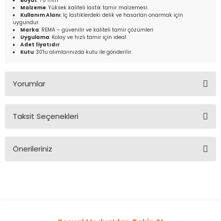
Boyut
: 75 mm
Malzeme
: Yüksek kaliteli lastik tamir malzemesi
Kullanım Alanı
: İç lastiklerdeki delik ve hasarları onarmak için
uygundur.
Marka
: REMA – güvenilir ve kaliteli tamir çözümleri
Uygulama
: Kolay ve hızlı tamir için ideal
Adet fiyatıdır
.
Kutu
: 30'lu alımlarınızda kutu ile gönderilir.
Yorumlar
Taksit Seçenekleri
Bu ürüne ilk yorumu siz yapın!
Önerileriniz
Yorum Yaz
Bu ürünün fiyat bilgisi, resim, ürün açıklamalarında ve diğer
konularda yetersiz gördüğünüz noktaları öneri formunu
kullanarak tarafımıza iletebilirsiniz.
Görüş ve önerileriniz için teşekkür ederiz.