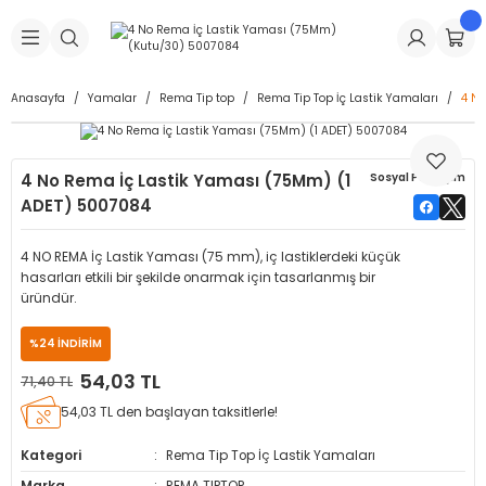
Geri Dön
Geri Dön
Geri Dön
Geri Dön
Geri Dön
Geri Dön
Geri Dön
is Makineleri
Lastikleri
 & Kolonlar
ça
Anasayfa
Yamalar
Rema Tip top
Rema Tip Top İç Lastik Yamaları
4 No
Takma Makineleri
stikleri
astikleri
r
ı
Takma Makinesi Yedek Parçaları
4 No Rema İç Lastik Yaması (75Mm) (1
Sosyal Paylaşım
Makineleri
iği
s İç Lastikleri
Siboplar
Makinesi Yedek Parçaları
ADET) 5007084
eleri
tikleri
kleri
alar
ar
 Hortumları
4 NO REMA İç Lastik Yaması (75 mm), iç lastiklerdeki küçük
hasarları etkili bir şekilde onarmak için tasarlanmış bir
ri
astikleri
r
ı & Sibop İlaveleri
a Tüpü
üründür.
%24 İNDİRİM
arı
ft Dolgu Lastikleri
Lastikleri
ları
ları
i & Spreyler
54,03 TL
71,40 TL
eleri
ift Dolgu Lastikleri
ri
 Sibop Kapağı
arı
54,03 TL den başlayan taksitlerle!
Kategori
Rema Tip Top İç Lastik Yamaları
Makineleri
ri
kleri
Yamalar
r