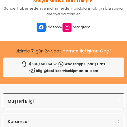
Sosyal Medya’dan Takip Et
Ürün resmi kalitesiz, bozuk veya görüntülenemiyor.
Güncel haberlerden ve indirimlerden faydalanmak için bizi sosyal
Ürün açıklamasında eksik bilgiler bulunuyor.
medya da takip et.
Ürün bilgilerinde hatalar bulunuyor.
Ürün fiyatı diğer sitelerden daha pahalı.
Facebook
Instagram
Bu ürüne benzer farklı alternatifler olmalı.
Bizimle 7’ gün 24 Saat
Hemen İletişime Geç !
0(530) 581 64 23
Whatsapp Sipariş Hattı
bilgi@lastikservisekipmanlari.com
Gönder
Müşteri Bilgi
Kurumsal