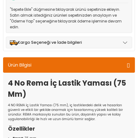
"Sepete Ekle" düğmesine tıklayarak ürünü sepetinize ekleyin.
Satın almak istediğiniz ürünleri sepetinizden onaylayın ve
"Ödeme Yap" seçeneğine tıklayarak ödeme işlemine devam
edin.
Kargo Seçeneği ve İade bilgileri
Müşteri memnuniyetini en üst düzeyde tutmak için anlaşmalı
olduğumuz kargo seçenekleri ile ürünleriniz kısa bir süre içinde
Ürün Bilgisi
adresinize teslim edilir.
4 No Rema İç Lastik Yaması (75
Mm)
4 NO REMA İç Lastik Yaması (75 mm), iç lastiklerdeki delik ve hasarları
güvenli ve etkili bir şekilde onarmak için tasarlanmış yüksek kaliteli bir
üründür. REMA markasıyla sunulan bu ürün, dayanıklı yapısı ve kolay
uygulanabilirliği ile hızlı ve uzun ömürlü tamir sağlar.
Özellikler