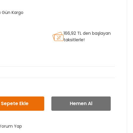
nı Gün Kargo
166,92 TL den başlayan
taksitlerle!
Sepete Ekle
Hemen Al
Yorum Yap