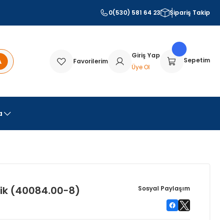
0(530) 581 64 23
Sipariş Takip
Giriş Yap
A
Sepetim
Favorilerim
Üye Ol
a
tik (40084.00-8)
Sosyal Paylaşım