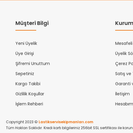
Müşteri Bilgi
Kurum
Yeni Üyelik
Mesafeli
Üye Girişi
Üyelik S
Şifremi Unuttum
Çerez Pol
Sepetiniz
Satış ve
Kargo Takibi
Garanti 
Gizlilik Koşullar
İletişim
İşlem Rehberi
Hesabı
Copyright 2023 ©
Lastikservisekipmanları.com
Tüm Hakları Saklıdır. Kredi kartı bilgileriniz 256bit SSL sertifikası ile kor