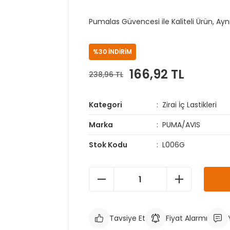
Pumalas Güvencesi ile Kaliteli Ürün, Ay
%30 İNDİRİM
166,92 TL
238,96 TL
Kategori
Zirai İç Lastikleri
Marka
PUMA/AVIS
Stok Kodu
L006G
Tavsiye Et
Fiyat Alarmı