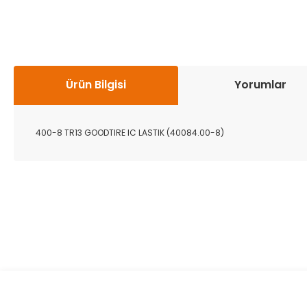
Ürün Bilgisi
Yorumlar
400-8 TR13 GOODTIRE IC LASTIK (40084.00-8)
Bu ürünün fiyat bilgisi, resim, ürün açıklamalarında ve diğer k
Görüş ve önerileriniz için teşekkür ederiz.
Ürün resmi kalitesiz, bozuk veya görüntülenemiyor.
Ürün açıklamasında eksik bilgiler bulunuyor.
Ürün bilgilerinde hatalar bulunuyor.
Ürün fiyatı diğer sitelerden daha pahalı.