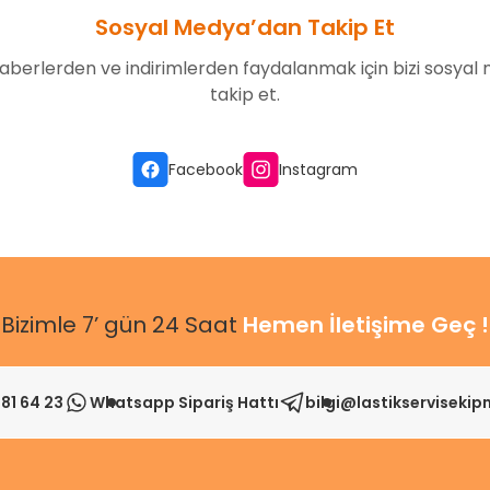
Sosyal Medya’dan Takip Et
aberlerden ve indirimlerden faydalanmak için bizi sosyal
takip et.
Gönder
Facebook
Instagram
Bizimle 7’ gün 24 Saat
Hemen İletişime Geç !
81 64 23
Whatsapp Sipariş Hattı
bilgi@lastikserviseki