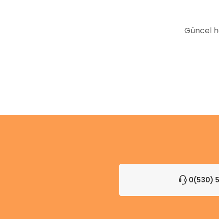
Bu ürüne benzer farklı alternatifler olmalı.
Güncel h
0(530) 5