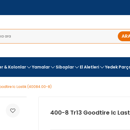
AR
ler & Kolonlar
Yamalar
Siboplar
El Aletleri
Yedek Parç
odtire Ic Lastik (40084.00-8)
400-8 Tr13 Goodtire Ic Las