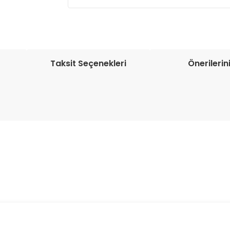
Müşteri memnuniyetini en üst düze
seçenekleri ile ürünleriniz kısa bir sü
Taksit Seçenekleri
Önerilerin
onularda yetersiz gördüğünüz noktaları öneri formunu kullanarak tarafım
Bu ürüne ilk yorumu siz yapın!
Yorum Yaz