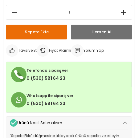
leri
ri
et İç Lastikleri
ment
Makineleri
astikleri
i
Sepete Ekle
Hemen Al
kleri
Tavsiye Et
Fiyat Alarmı
Yorum Yap
rleri
rı
Telefonda sipariş ver
0 (530) 581 64 23
Whatsapp ile sipariş ver
0 (530) 581 64 23
Ürünü Nasıl Satın alırım
"Sepete Ekle" düğmesine tıklayarak ürünü sepetinize ekleyin.