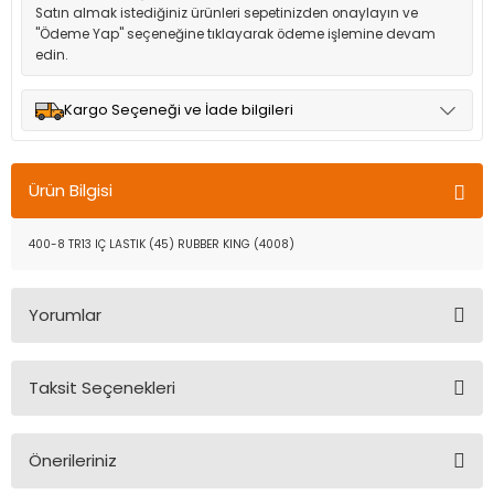
Satın almak istediğiniz ürünleri sepetinizden onaylayın ve
"Ödeme Yap" seçeneğine tıklayarak ödeme işlemine devam
edin.
Kargo Seçeneği ve İade bilgileri
Müşteri memnuniyetini en üst düzeyde tutmak için anlaşmalı
olduğumuz kargo seçenekleri ile ürünleriniz kısa bir süre içinde
Ürün Bilgisi
adresinize teslim edilir.
400-8 TR13 IÇ LASTIK (45) RUBBER KING (4008)
Yorumlar
Taksit Seçenekleri
Bu ürüne ilk yorumu siz yapın!
Önerileriniz
Yorum Yaz