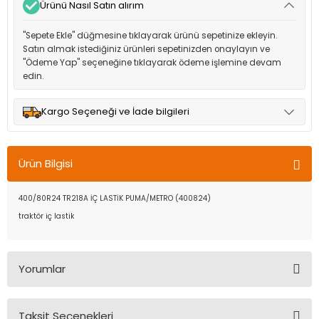
Ürünü Nasıl Satın alırım
"Sepete Ekle" düğmesine tıklayarak ürünü sepetinize ekleyin.
Satın almak istediğiniz ürünleri sepetinizden onaylayın ve
"Ödeme Yap" seçeneğine tıklayarak ödeme işlemine devam
edin.
Kargo Seçeneği ve İade bilgileri
Müşteri memnuniyetini en üst düzeyde tutmak için anlaşmalı
olduğumuz kargo seçenekleri ile ürünleriniz kısa bir süre içinde
Ürün Bilgisi
adresinize teslim edilir.
400/80R24 TR218A İÇ LASTİK PUMA/METRO (400824)
traktör iç lastik
Yorumlar
Taksit Seçenekleri