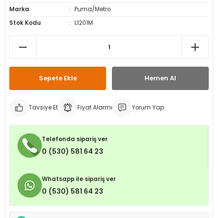
Marka
Puma/Metro
leri
ri
et İç Lastikleri
ment
Stok Kodu
L1201M
Makineleri
astikleri
i
kleri
Sepete Ekle
Hemen Al
rleri
rı
Tavsiye Et
Fiyat Alarmı
Yorum Yap
Telefonda sipariş ver
0 (530) 581 64 23
Whatsapp ile sipariş ver
0 (530) 581 64 23