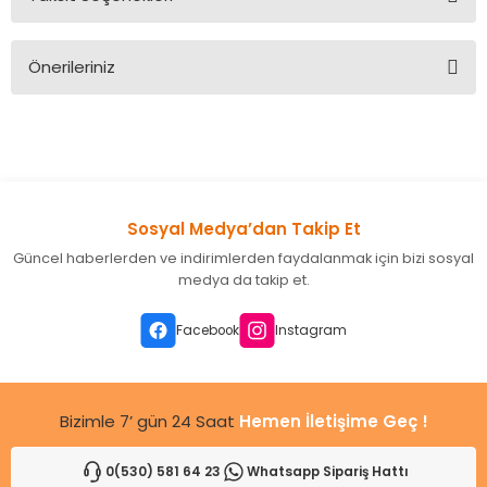
Bu ürüne ilk yorumu siz yapın!
Önerileriniz
Yorum Yaz
Bu ürünün fiyat bilgisi, resim, ürün açıklamalarında ve diğer
konularda yetersiz gördüğünüz noktaları öneri formunu
kullanarak tarafımıza iletebilirsiniz.
Görüş ve önerileriniz için teşekkür ederiz.
Sosyal Medya’dan Takip Et
Ürün resmi kalitesiz, bozuk veya görüntülenemiyor.
Güncel haberlerden ve indirimlerden faydalanmak için bizi sosyal
Ürün açıklamasında eksik bilgiler bulunuyor.
medya da takip et.
Ürün bilgilerinde hatalar bulunuyor.
Ürün fiyatı diğer sitelerden daha pahalı.
Facebook
Instagram
Bu ürüne benzer farklı alternatifler olmalı.
Bizimle 7’ gün 24 Saat
Hemen İletişime Geç !
0(530) 581 64 23
Whatsapp Sipariş Hattı