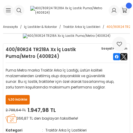
Geri Dön
Geri Dön
Geri Dön
Geri Dön
Geri Dön
Geri Dön
Geri Dön
is Makineleri
Lastikleri
 & Kolonlar
ça
Anasayfa
İç Lastikler & Kolonlar
Traktör Arka İç Lastikleri
400/80R24 TR218
Takma Makineleri
stikleri
astikleri
r
ı
Takma Makinesi Yedek Parçaları
400/80R24 TR218A Xx İç Lastik
Sosyal Paylaşım
Makineleri
iği
s İç Lastikleri
Siboplar
Makinesi Yedek Parçaları
Puma/Metro (400824)
eleri
tikleri
kleri
alar
ar
 Hortumları
Puma Metro marka Traktör Arka İç Lastiği, üstün kaliteli
malzemelerden üretilmiş olup dayanıklılık ve güvenilirlik
ri
astikleri
r
ı & Sibop İlaveleri
a Tüpü
sunar. Bu iç lastik, traktörler için özel olarak tasarlanmış olup,
zorlu tarım koşullarında maksimum performans sağlar.
arı
ft Dolgu Lastikleri
Lastikleri
ları
ları
i & Spreyler
%30 İNDİRİM
1.947,98 TL
2.788,64 TL
eleri
ift Dolgu Lastikleri
ri
 Sibop Kapağı
arı
366,87 TL den başlayan taksitlerle!
Makineleri
ri
kleri
Yamalar
r
Kategori
Traktör Arka İç Lastikleri