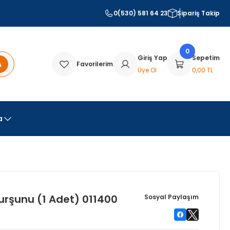
0(530) 581 64 23
Sipariş Takip
0
Giriş Yap
Sepetim
A
Favorilerim
Üye Ol
0,00 TL
a
rşunu (1 Adet) 011400
Sosyal Paylaşım