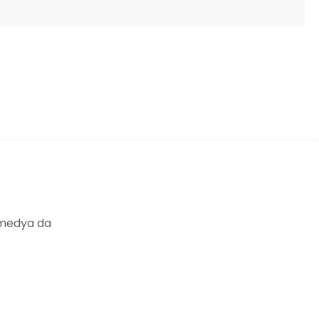
ıza iletebilirsiniz.
 medya da