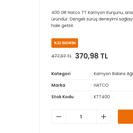
400 GR Hatco TT Kamyon Kurşunu, araç la
üründür. Dengeli sürüş deneyimi sağlaya
hale getirir.
%22 İNDİRİM
370,98 TL
477,97 TL
Kategori
Kamyon Balans Ağırl
Marka
HATCO
Stok Kodu
KTT400