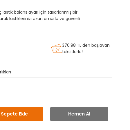
stik balans ayarı için tasarlanmış bir
rak lastiklerinizi uzun ömürlü ve güvenli
370,98 TL den başlayan
taksitlerle!
ıkları
Sepete Ekle
Hemen Al