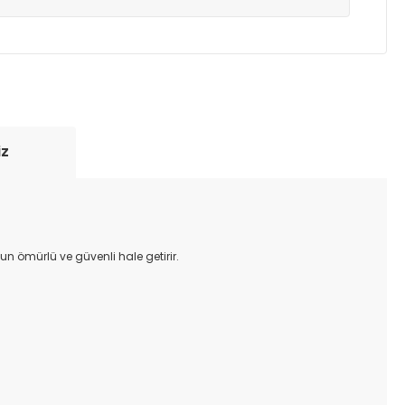
yde tutmak için anlaşmalı olduğumuz kargo
re içinde adresinize teslim edilir.
iz
n ömürlü ve güvenli hale getirir.