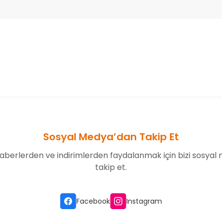
onularda yetersiz gördüğünüz noktaları öneri formunu kullanarak tarafım
Bu ürüne ilk yorumu siz yapın!
Yorum Yaz
Sosyal Medya’dan Takip Et
aberlerden ve indirimlerden faydalanmak için bizi sosyal
takip et.
Gönder
Facebook
Instagram