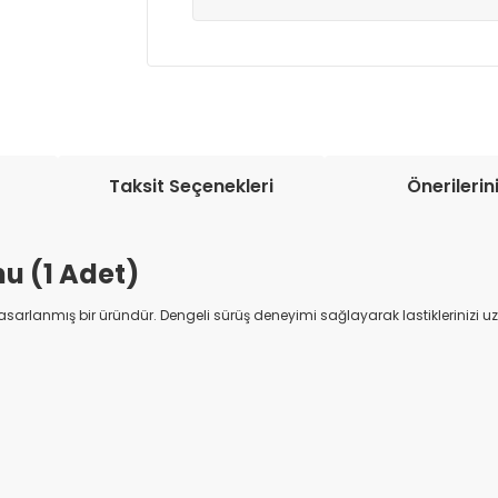
Müşteri memnuniyetini en üst düze
seçenekleri ile ürünleriniz kısa bir sü
Taksit Seçenekleri
Önerilerin
u (1 Adet)
arlanmış bir üründür. Dengeli sürüş deneyimi sağlayarak lastiklerinizi uzu