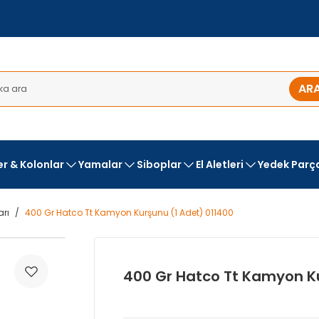
AR
ler & Kolonlar
Yamalar
Siboplar
El Aletleri
Yedek Parç
arı
400 Gr Hatco Tt Kamyon Kurşunu (1 Adet) 011400
400 Gr Hatco Tt Kamyon Ku